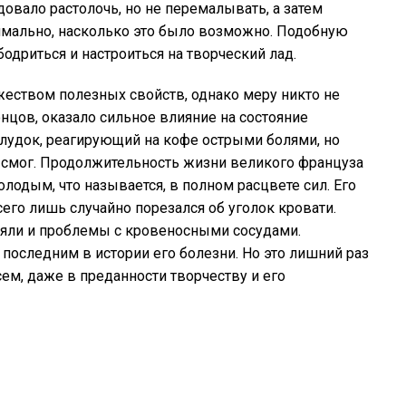
овало растолочь, но не перемалывать, а затем
имально, насколько это было возможно. Подобную
дриться и настроиться на творческий лад.
еством полезных свойств, однако меру никто не
онцов, оказало сильное влияние на состояние
елудок, реагирующий на кофе острыми болями, но
е смог. Продолжительность жизни великого француза
молодым, что называется, в полном расцвете сил. Его
сего лишь случайно порезался об уголок кровати.
лияли и проблемы с кровеносными сосудами.
последним в истории его болезни. Но это лишний раз
ем, даже в преданности творчеству и его