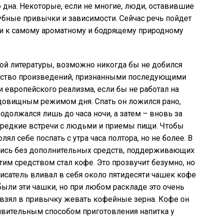
о дна. Некоторые, если не многие, люди, оставившие
губные привычки и зависимости. Сейчас речь пойдет
бви к самому ароматному и бодрящему природному
ой литературы, возможно никогда бы не добился
ичество произведений, признанными последующими
 европейского реализма, если бы не работал на
удовищным режимом дня. Спать он ложился рано,
родолжался лишь до часа ночи, а затем – вновь за
 редкие встречи с людьми и приемы пищи. Чтобы
ял себе поспать с утра часа полтора, но не более. В
ись без дополнительных средств, поддерживающих
тим средством стал кофе. Это прозвучит безумно, но
писатель вливал в себя около пятидесяти чашек кофе
были эти чашки, но при любом раскладе это очень
к взял в привычку жевать кофейные зерна. Кофе он
ивительным способом приготовления напитка у