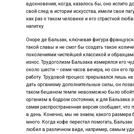
вдохновения, когда, казалось бы, оно испито д
свой след в истории искусства, имели свои па
как раз о таком человеке и его страстной лю
напитку.
Оноре де Бальзак, ключевая фигура французск
такой славы и не смог бы создать такое кол
поколениями чистейшей классикой и образцами
износ. Трудоголизм Бальзака измерялся его ч
около шести – семи часов вечера, но сон его п
работу. Трудовой процесс прерывался лишь на
дать организму дополнительные силы, он позвол
таком бешеном темпе невозможно было обойт
организм в бодром состоянии, и для Бальзака э
самая распространенная версия сообщает, что 
в день. Конечно, мы не знаем, какого размера 
много. Когда кофе перестал помогать, Бальза
любил в различном виде, например, самым уд