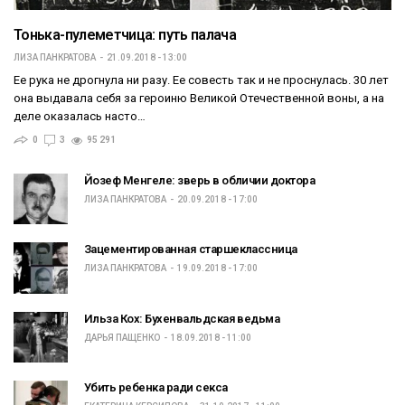
Тонька-пулеметчица: путь палача
ЛИЗА ПАНКРАТОВА
21.09.2018 - 13:00
Ее рука не дрогнула ни разу. Ее совесть так и не проснулась. 30 лет
она выдавала себя за героиню Великой Отечественной воны, а на
деле оказалась насто…
0
3
95 291
Йозеф Менгеле: зверь в обличии доктора
ЛИЗА ПАНКРАТОВА
20.09.2018 - 17:00
Зацементированная старшеклассница
ЛИЗА ПАНКРАТОВА
19.09.2018 - 17:00
Ильза Кох: Бухенвальдская ведьма
ДАРЬЯ ПАЩЕНКО
18.09.2018 - 11:00
Убить ребенка ради секса