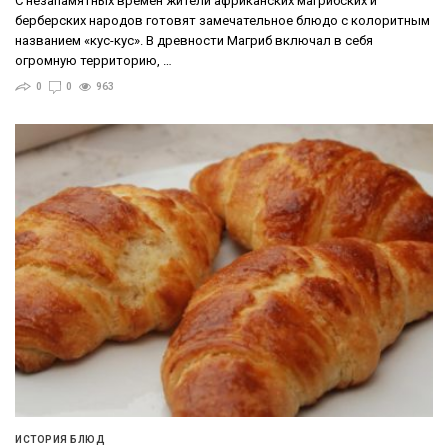
С незапамятных времён жители африканских магрибских и
берберских народов готовят замечательное блюдо с колоритным
названием «кус-кус». В древности Магриб включал в себя
огромную территорию, …
0
0
963
ИСТОРИЯ БЛЮД