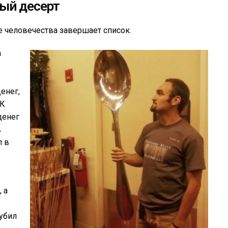
ый десерт
е человечества завершает список.
а
ю
енег,
 К
денег
в
л в
 а
 убил