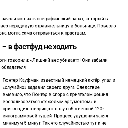
ы начали источать специфический запах, который в
твёз нерадивую отравительницу в больницу. Повезло
она могла сама отправиться к праотцам.
 – в фастфуд не ходить
оги говорили: «Лишний вес убивает»! Они забыли
 обладателя.
Гюнтер Кауфман, известный немецкий актёр, упал и
«случайно» задавил своего друга. Следствие
выявило, что Гюнтер в споре с приятелем решил
воспользоваться «тяжёлым аргументом» и
пригвоздил товарища к полу собственной 120-
килограммовой тушей. Процесс удушения занял
минимум 5 минут. Так что случайностью тут и не