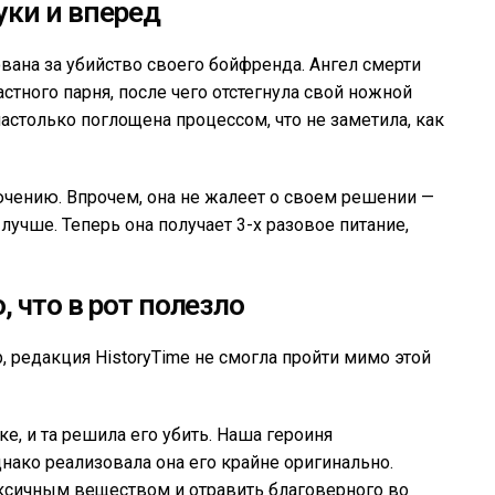
уки и вперед
вана за убийство своего бойфренда. Ангел смерти
астного парня, после чего отстегнула свой ножной
настолько поглощена процессом, что не заметила, как
чению. Впрочем, она не жалеет о своем решении —
лучше. Теперь она получает 3-х разовое питание,
, что в рот полезло
р, редакция HistoryTime не смогла пройти мимо этой
е, и та решила его убить. Наша героиня
нако реализовала она его крайне оригинально.
ксичным веществом и отравить благоверного во