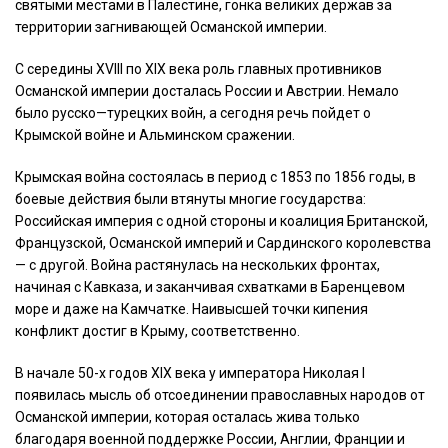
святыми
местами
в
Палестине
,
гонка
великих
держав
за
территории
загнивающей
Османской
империи
.
С
середины
XVIII
по
XIX
века
роль
главных
противников
Османской
империи
досталась
России
и
Австрии
.
Немало
было
русско
—
турецких
войн
,
а
сегодня
речь
пойдет
о
Крымской
войне
и
Альминском
сражении
.
Крымская
война
состоялась
в
период
с
1853
по
1856
годы
,
в
боевые
действия
были
втянуты
многие
государства
:
Российская
империя
с
одной
стороны
и
коалиция
Британской
,
Французской
,
Османской
империй
и
Сардинского
королевства
—
с
другой
.
Война
растянулась
на
нескольких
фронтах
,
начиная
с
Кавказа
,
и
заканчивая
схватками
в
Баренцевом
море
и
даже
на
Камчатке
.
Наивысшей
точки
кипения
конфликт
достиг
в
Крыму
,
соответственно
.
В
начале
50-х
годов
XIX
века
у
императора
Николая
I
появилась
мысль
об
отсоединении
православных
народов
от
Османской
империи
,
которая
осталась
жива
только
благодаря
военной
поддержке
России
,
Англии
,
Франции
и