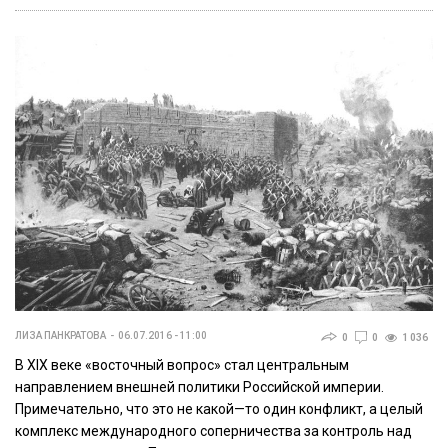
ЛИЗА ПАНКРАТОВА
06.07.2016 - 11:00
0
0
1 036
В
XIX
веке
«
восточный
вопрос
»
стал
центральным
направлением
внешней
политики
Российской
империи
.
Примечательно
,
что
это
не
какой
—
то
один
конфликт
,
а
целый
комплекс
международного
соперничества
за
контроль
над