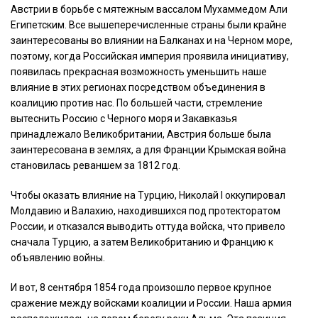
Австрии
в
борьбе
с
мятежным
вассалом
Мухаммедом
Али
Египетским
.
Все
вышеперечисленные
страны
были
крайне
заинтересованы
во
влиянии
на
Балканах
и
на
Черном
море
,
поэтому
,
когда
Российская
империя
проявила
инициативу
,
появилась
прекрасная
возможность
уменьшить
наше
влияние
в
этих
регионах
по
средством
объединения
в
коалицию
против
нас
.
По
большей
части
,
стремление
вытеснить
Россию
с
Черного
моря
и
Закавказья
принадлежало
Великобритании
,
Австрия
больше
была
заинтересована
в
землях
,
а
для
Франции
Крымская
война
становилась
реваншем
за
1812
год
.
Чтобы
оказать
влияние
на
Турцию
,
Николай
I
оккупировал
Молдавию
и
Валахию
,
находившихся
под
протекторатом
России
,
и
отказался
выводить
оттуда
войска
,
что
привело
сначала
Турцию
,
а
затем
Великобританию
и
Францию
к
объявлению
войны
.
И
вот
,
8
сентября
1854
года
произошло
первое
крупное
сражение
между
войсками
коалиции
и
России
.
Наша
армия