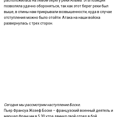
расположилась
на
левом
берегу
реки
Альма
.
Эта
позиция
позволяла
удачно
обороняться
,
так
как
этот
берег
реки
был
выше
,
в
спины
нам
прикрывали
возвышенности
,
куда
в
случае
отступления
можно
было
отойти
.
Атака
на
наши
войска
развернулась
с
трех
сторон
.
Сегодня
мы
рассмотрим
наступление
Боске
.
Пьер
Франсуа
Жозеф
Боске
–
французский
военный
деятель
и
маршал
Франции
в
5
.
30
утра
двинул
свой
отряд
в
бой
.