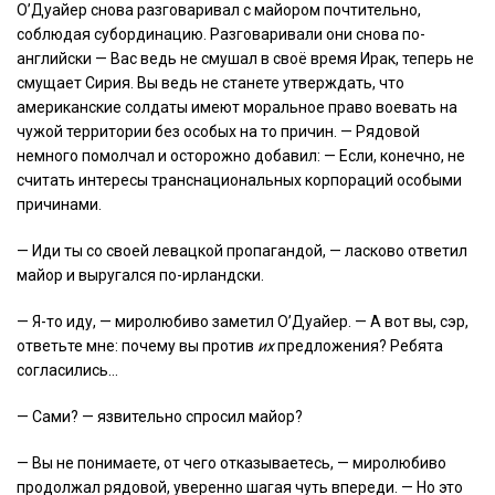
О’Дуайер снова разговаривал с майором почтительно,
соблюдая субординацию. Разговаривали они снова по-
английски — Вас ведь не смушал в своё время Ирак, теперь не
смущает Сирия. Вы ведь не станете утверждать, что
американские солдаты имеют моральное право воевать на
чужой территории без особых на то причин. — Рядовой
немного помолчал и осторожно добавил: — Если, конечно, не
считать интересы транснациональных корпораций особыми
причинами.
— Иди ты со своей левацкой пропагандой, — ласково ответил
майор и выругался по-ирландски.
— Я-то иду, — миролюбиво заметил О’Дуайер. — А вот вы, сэр,
ответьте мне: почему вы против
их
предложения? Ребята
согласились…
— Сами? — язвительно спросил майор?
— Вы не понимаете, от чего отказываетесь, — миролюбиво
продолжал рядовой, уверенно шагая чуть впереди. — Но это