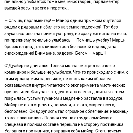
печально улыбается; тоже мне, миротворец, парламентёр
высшей расы, так его и перетак…
— Слышь, парламентёр! — Майор одним прыжком очутился
рядом с рядовым и сбил его на землю подсечкой. Тот без
звука свалился на примятую траву, но сразу же встал на ноги,
по-прежнему печально улыбаясь. — Помнишь учебку? Марш-
бросок на двадцать километров без всякой надежды на
снисхождение! Внимание, рядовой! Бегом — марш!!!
О’Дуайер не двигался. Только молча смотрел на своего
командира и больше не улыбался. Что-то происходило с ним, с
этим ирландским пареньком, не весть каким образом
оказавшимся внутри гигантского эксперимента мистических
пришельцев. Фигура его вдруг стала слегка двоиться, затем
покрылась густым туманом и медленно растаяла в воздухе.
Майор не стал стрелять, понимая, что это, скорее всего,
бесполезно. Он вдруг испытал огромное облегчение: наконец-
то всё закончилось. Первая группа отряда армейского
спецназа в полном составе перешла на сторону противника.
Условного противника, поправил себя майор. Стоп, почему