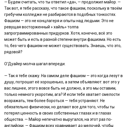
— Будем считать, что ты ответил «да», — продолжил майор. —
Так вот, я тебе рассказу, что такое фашизм, поскольку в твоём
гребучем колледже не разбираются в подобных тонкостях.
Фашизм — это не концлагеря и опыты над людьми. Это не
ревущая восторженный » хайль» толпа
запрограммированных придурков. Хотя, конечно, всё это
может быть и есть в разной степени внутри фашизма. Но есть
то, без чего фашизм не может существовать. Знаешь, что это,
рядовой?
О’Дуайер молча шагал впереди.
— Так я тебе скажу. На самом деле фашизм — это когда лезут в
душу, потрошат её хорошенько, а затем объявляют: вот это у
вас лишнее, этого вовсе быть не должно, а это мы оставим,
только немного укоротим, ага? И если тебе хватает смелости
возражать, тем более бороться — тебя устраняют. Не
обязательно физически, но делают все для того, чтобы ты
потерял ценность в своих собственных глазах и в глазах
общества. — Майор непечатно выругался, на этот раз по-
английски. — Фашизм всех уравнивает до мелочей, чтобы