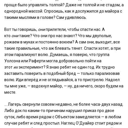
проще было управлять толпой? Даже не толпой и не стадом, а
однородной массой. Спросишь, как я дослужился до майора с
такими мыслями в голове? Сам удивляюсь.
Вот ты говоришь,
они
прилетели, чтобы спасти нас. А
кто
они
такие? Что они про нас знают? Что мы двуполые,
рожаем в муках и постоянно воюем? А сам они, выходит, все
такие правильные, что аж блевать тянет. Спасти хотят, а при
этом парализуют волю. Думаешь, я поверю, что группа
Уолсона или Раферти могла добровольно пойти на
этот
их
эксперимент? Я знаю ребят не один год. Их трудно
заставить поверить в подобный бред — только парализовав
волю. Иди вперёд и не оглядывайся, а то пристрелю. Надоел
ты мне уже, — вздохнул майор, — ну, да ничего, скоро будем на
месте.
… Лагерь свернули совсем недавно, не более часа-двух назад.
Либо док по каким-то причинам нарушил приказ про двое
суток, либо время рядом с Объектом замедляется — в любом
случае ребят и след простыл. Наглец О’Дуайер стоит рядом и