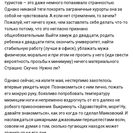
туристов — это даже немного попахивало странностью.
Однако никакой тяги покорять заграничные курорты она за
собой не чувствовала. А если нет стремления, то зачем?
Пожалуй, нет ничего хуже, чем заставлять себя делать что-то
только потому, что это негласно признано
общеобязательным. Выйти замуж до двадцати, родить
ребенка к двадцати пяти, окончить университет, найти
стабильную работу (лучше в офисе), ублажать мужа
физически, морально и при этом не просить у него (иди свести
вероятность просьбы к минимуму) ничего материального.
Страшно. Скучно. Нужно ли?
Однако сейчас, на излете мая, нестерпимо захотелось
впервые увидеть море. Познакомиться с ним лично, пожать
его мокрую руку, боязливо попробовать температуру
мизинцем ноги и непременно вздрогнуть от его далеко не
робкого прикосновения. Выкрикнуть «Здравствуйте, море! Ну,
давайте знакомиться», как это когда-то сделал Маяковский. И
наслаждаться шикарными джазовыми перешелестами волн,
совсем не думая о том, сколько пугающих находок может
храниться на его дне.