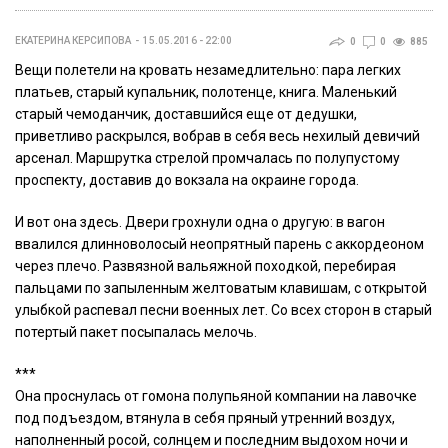
ЕКАТЕРИНА КЕРСИПОВА
15.05.2016 - 22:00
0
0
885
Вещи полетели на кровать незамедлительно: пара легких
платьев, старый купальник, полотенце, книга. Маленький
старый чемоданчик, доставшийся еще от дедушки,
приветливо раскрылся, вобрав в себя весь нехилый девичий
арсенал. Маршрутка стрелой промчалась по полупустому
проспекту, доставив до вокзала на окраине города.
И вот она здесь. Двери грохнули одна о другую: в вагон
ввалился длинноволосый неопрятный парень с аккордеоном
через плечо. Развязной вальяжной походкой, перебирая
пальцами по запыленным желтоватым клавишам, с открытой
улыбкой распевал песни военных лет. Со всех сторон в старый
потертый пакет посыпалась мелочь.
***
Она проснулась от гомона полупьяной компании на лавочке
под подъездом, втянула в себя пряный утренний воздух,
наполненный росой, солнцем и последним выдохом ночи и