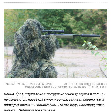
НИКОЛАЙ ГУЛЯКИН
20.06.2016 - 22:00
OPERATION TIMED OUT AFTER 0
MILLISECONDS WITH 0 OUT OF 0 BYTES RECEIVED0
0
1 007
Война, брат, штука такая: сегодня коленки трясутся и пальцы
не слушаются, назавтра спирт жаришь, заливая пережитое, а
проходит время — и понимаешь, что это ведь, наверное, тоже
работа…
Публикуется впервые.