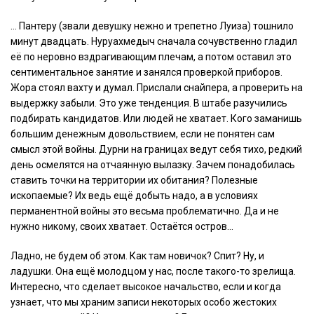
… Пантеру (звали девушку нежно и трепетно Луиза) тошнило
минут двадцать. Нуруахмедыч сначала сочувственно гладил
её по неровно вздрагивающим плечам, а потом оставил это
сентиментальное занятие и занялся проверкой приборов.
Жора стоял вахту и думал. Прислали снайпера, а проверить на
выдержку забыли. Это уже тенденция. В штабе разучились
подбирать кандидатов. Или людей не хватает. Кого заманишь
большим денежным довольствием, если не понятен сам
смысл этой войны. Дурни на границах ведут себя тихо, редкий
день осмелятся на отчаянную вылазку. Зачем понадобилась
ставить точки на территории их обитания? Полезные
ископаемые? Их ведь ещё добыть надо, а в условиях
перманентной войны это весьма проблематично. Да и не
нужно никому, своих хватает. Остаётся остров…
Ладно, не будем об этом. Как там новичок? Спит? Ну, и
ладушки. Она ещё молодцом у нас, после такого-то зрелища.
Интересно, что сделает высокое начальство, если и когда
узнает, что мы храним записи некоторых особо жестоких