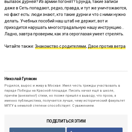
вылазок дурней? Из армии погонят? Ерунда, такие записи
даже в Сеть попадают, редко, правда, и тут же уничтожаются,
но факт есть: люди знают, кто такие дурни и что с ними нужно
делать. Учебных пособий наш штаб не держит, вот и
приходится нарушать многострадальную нашу инструкцию…
Ладно, завтра проверим, как эта сероглазая умеет стрелять.
Читайте также:
Знакомство с родителями
,
Двое против ветра
Николай Гулякин
Родился, вырос и живу в Москве. Имел честь трижды участвовать в
параде Победы на Красной площади. Писать начал ещё в школе,
причём (внезапно!) стихи, но позже пришёл к выводу, что проза, а
именно публицистика, получается лучше, чему исторический факультет
МПГУ в немалой степени способствует. С уважением.
ПОДЕЛИТЬСЯ ЭТИМ