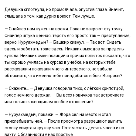
Девушка сглотнула, но промолчала, опустив глаза. Значит,
слышала о том, как дурно воюют. Тем лучше.
— Снайпер нам нужен на время. Пока не закроют эту точку.
Снайпер штука ценная, терять его просто так — преступление,
верно, Нуруахмедыч? — Башкир кивнул. — Так вот. Сидеть
здесь и работать тоже здесь. Никаких выходов за пределы
купола. Никаких смен позиций и прочих попыток показать, что
ты хорошо училась на курсах в учебке, на которых тебе
рассказали и показали много интересного, но забыли
объяснить, что именно тебе понадобится в бою. Вопросы?
— Скажите… — Девушка говорила тихо, с лёгкой хрипотцой,
голос немного держал. — Вы всех новичков так встречаете
или только к женщинам особое отношение?
— Нуруахмедыч, покажи. — Жора сел на место и стал
прихлебывать чай. — После просмотра разрешают выпить
стопку спирта и кружку чаю. Потом спать десять часов и на
вахту. Обязанности у нас простые…