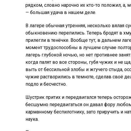
рядком, словно нарочно их кто-то положил, а, м
— большая удача в нашем деле.
В лагере обычная утренняя, несколько вялая с
обыкновению перепились. Теперь бродят в хму
прилегли в тенёчке. Вообще тут, в дальнем лаг
момент трудоспособны в лучшем случае полтор
лагерь глубокой ночью, но нет противнее занят
когда палят во все стороны, губя чужих и не ща
выть от бессильной злобы и жгучего стыда, осо
чужие растворились в темноте, сделав своё дело
подло и бесчестно.
Шустрик притих и передвигался теперь осторо
бесшумно передвигаться он давал фору любом
карманному беспилотнику, зато приручить и н
наука.