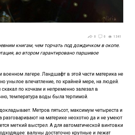
0
0
1 341
ревним книгам, чем торчать под дождичком в окопе.
ртация, во втором гарантировано паршивое
 военном лагере. Ландшафт в этой части материка не
но унылое впечатление, по крайней мере, на людей.
и скакал по кочкам и непременно залезал в
но, температура воды была терпимой.
 докладывает. Метров пятьсот, максимум четыреста и
, а разговаривают на материке неохотно да и не умеют
ется меткий выстрел. А для автоматической винтовки
 подходящее: валуны достаточно крупные и лежат