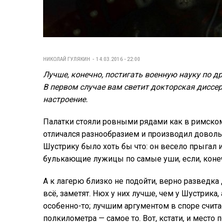
НИКОЛАЙ ГУЛЯКИН
14.03.2016 - 22:00
Лучше, конечно, постигать военную науку по д
В первом случае вам светит докторская диссе
настроение.
Палатки стояли ровными рядами как в римском
отличался разнообразием и производил доволь
Шустрику было хоть бы что: он весело прыгал 
булькающие лужицы по самые уши, если, конеч
А к лагерю близко не подойти, верно разведка
всё, заметят. Нюх у них лучше, чем у Шустрика
особенно-то; лучшим аргументом в споре счита
полкилометра — самое то. Вот, кстати, и место