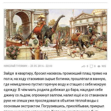
НИКОЛАЙ ГУЛЯКИН
23.05.2016 - 22:00
0
0
905
Зайдя в квартиру, бросил насквозь промокший плащ прямо на
пол и, на ходу стаскивая сырые ботинки, прошлёпал в ванную,
где немедленно пустил горячую воду и стащил с себя мокрую
одежду. В чём мать родила добежал до бара, нацедил себе
джину со льдом, опрокинул залпом, налил ещё и со стаканом в
руке не спеша уже проследовал в объятия тёплой воды с
сосновым экстрактом. Погрузившись, прихлёбывая, прикрыл