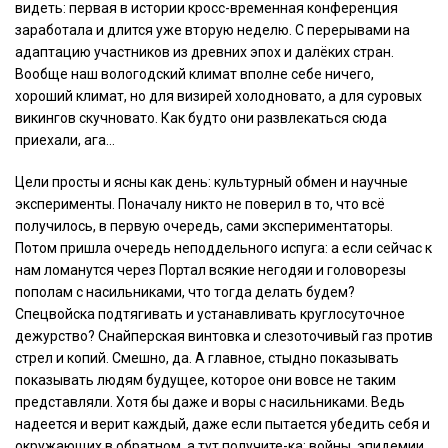
видеть: первая в истории кросс-временная конференция
заработала и длится уже вторую неделю. С перерывами на
адаптацию участников из древних эпох и далёких стран.
Вообще наш вологодский климат вполне себе ничего,
хороший климат, но для визирей холодновато, а для суровых
викингов скучновато. Как будто они развлекаться сюда
приехали, ага…
Цели просты и ясны как день: культурный обмен и научные
эксперименты. Поначалу никто не поверил в то, что всё
получилось, в первую очередь, сами экспериментаторы.
Потом пришла очередь неподдельного испуга: а если сейчас к
нам ломанутся через Портал всякие негодяи и головорезы
пополам с насильниками, что тогда делать будем?
Спецвойска подтягивать и устанавливать круглосуточное
дежурство? Снайперская винтовка и слезоточивый газ против
стрел и копий. Смешно, да. А главное, стыдно показывать
показывать людям будущее, которое они вовсе не таким
представляли. Хотя бы даже и воры с насильниками. Ведь
надеется и верит каждый, даже если пытается убедить себя и
окружающих в обратном, а тут получите-ка: войны, эпидемии,