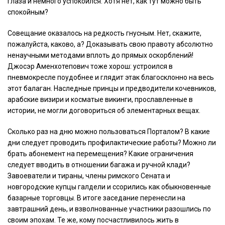
глаза и немного успокоился. Хотя нет, как тут можно быть
спокойным?
Совещание оказалось на редкость гнусным. Нет, скажите,
пожалуйста, каково, а? Доказывать свою правоту абсолютно
ненаучными методами вплоть до прямых оскорблений!
Джосэр Аменхотепович тоже хорош: устроился в
пневмокресле поудобнее и глядит этак благосклонно на весь
этот балаган. Наследные принцы и предводители кочевников,
арабские визири и косматые викинги, прославленные в
истории, не могли договориться об элементарных вещах.
Сколько раз на дню можно пользоваться Порталом? В какие
дни следует проводить профилактические работы? Можно ли
брать абонемент на перемещения? Какие ограничения
следует вводить в отношении багажа и ручной клади?
Завоеватели и тираны, члены римского Сената и
новгородские купцы галдели и ссорились как обыкновенные
базарные торговцы. В итоге заседание перенесли на
завтрашний день, и взволнованные участники разошлись по
своим эпохам. Те же, кому посчастливилось жить в