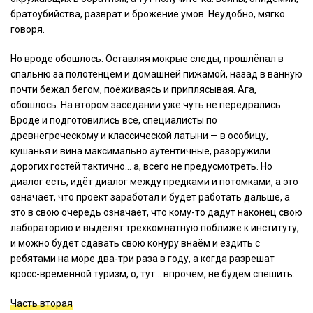
братоубийства, разврат и брожение умов. Неудобно, мягко
говоря.
Но вроде обошлось. Оставляя мокрые следы, прошлёпал в
спальню за полотенцем и домашней пижамой, назад в ванную
почти бежал бегом, поёживаясь и приплясывая. Ага,
обошлось. На втором заседании уже чуть не передрались.
Вроде и подготовились все, специалисты по
древнегреческому и классической латыни — в особицу,
кушанья и вина максимально аутентичные, разоружили
дорогих гостей тактично… а, всего не предусмотреть. Но
диалог есть, идёт диалог между предками и потомками, а это
означает, что проект заработал и будет работать дальше, а
это в свою очередь означает, что кому-то дадут наконец свою
лабораторию и выделят трёхкомнатную поближе к институту,
и можно будет сдавать свою конуру внаём и ездить с
ребятами на море два-три раза в году, а когда разрешат
кросс-временной туризм, о, тут… впрочем, не будем спешить.
Часть вторая