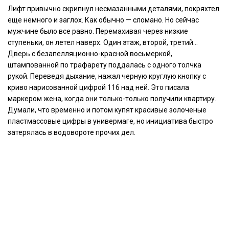
Лифт привычно скрипнул несмазанными деталями, покряхтел
еще немного и заглох. Как обычно — сломано. Но сейчас
мужчине было все равно. Перемахивая через низкие
ступеньки, он летел наверх. Один этаж, второй, третий…
Дверь с безапелляционно-красной восьмеркой,
штампованной по трафарету поддалась с одного толчка
рукой. Переведя дыхание, нажал черную круглую кнопку с
криво нарисованной цифрой 116 над ней. Это писала
маркером жена, когда они только-только получили квартиру.
Думали, что временно и потом купят красивые золоченые
пластмассовые цифры в универмаге, но инициатива быстро
затерялась в водовороте прочих дел.