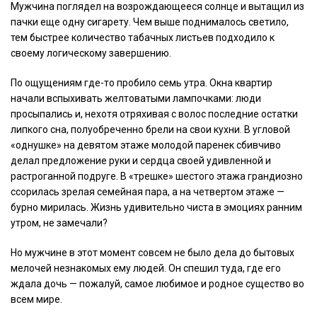
Мужчина поглядел на возрождающееся солнце и вытащил из
пачки еще одну сигарету. Чем выше поднималось светило,
тем быстрее количество табачных листьев подходило к
своему логическому завершению.
По ощущениям где-то пробило семь утра. Окна квартир
начали вспыхивать желтоватыми лампочками: люди
просыпались и, нехотя отряхивая с волос последние остатки
липкого сна, полуобреченно брели на свои кухни. В угловой
«однушке» на девятом этаже молодой паренек сбивчиво
делал предложение руки и сердца своей удивленной и
растроганной подруге. В «трешке» шестого этажа грандиозно
ссорилась зрелая семейная пара, а на четвертом этаже —
бурно мирилась. Жизнь удивительно чиста в эмоциях ранним
утром, не замечали?
Но мужчине в этот момент совсем не было дела до бытовых
мелочей незнакомых ему людей. Он спешил туда, где его
ждала дочь — пожалуй, самое любимое и родное существо во
всем мире.