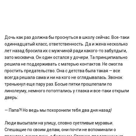
Дочь как раз должна бы проснуться в школу сейчас. Все-таки
одиннадцатый класс, ответственность. Да и жена несколько
лет назад бросила их с мужчиной ради какого-то забулдыги,
зато москвича. Он один остался у дочери. Та принципиально
решила не поддерживать с матерью контактов. Не смогла
простить предательство. Она с детства была такая — все
всегда решала сама и ни на кого не оглядывалась. Звонок
тренькнул еще пару раз. Босые пятки прошлепали по
линолеуму, немного потоптались у глазка и все-таки открыли
дверь:
— Папа?! Но ведь мы похоронили тебя два дня назад!
Люди высыпали на улицу, словно суетливые муравьи.
Спешащие по своим делам, они почти не вспоминали о