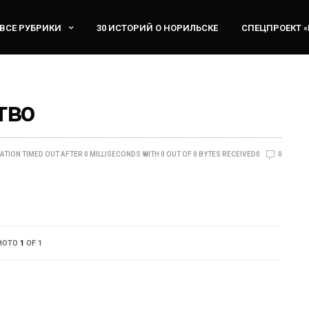
ВСЕ РУБРИКИ
30 ИСТОРИЙ О НОРИЛЬСКЕ
СПЕЦПРОЕКТ 
тво
ATION TIMED OUT AFTER 0 MILLISECONDS WITH 0 OUT OF 0 BYTES RECEIVED0
0
HOTO
1
OF 1