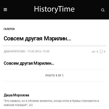
ГАЛЕРЕИ
Совсем другая Мэрилин…
ДАША МОРОЗОВА
19.05.2016 - 13:00
0
0
Совсем другая Мэрилин...
PHOTO
1
OF 1
Даша Морозова
"Это наивно, но я обожаю моменты, когда ноты и буквы становятся в
нужном порядке". (с)