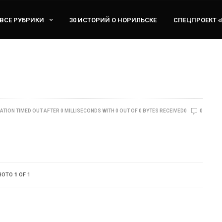
ВСЕ РУБРИКИ
30 ИСТОРИЙ О НОРИЛЬСКЕ
СПЕЦПРОЕКТ 
ATION TIMED OUT AFTER 0 MILLISECONDS WITH 0 OUT OF 0 BYTES RECEIVED0
0
HOTO
1
OF 1