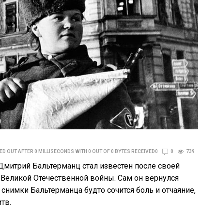
D OUT AFTER 0 MILLISECONDS WITH 0 OUT OF 0 BYTES RECEIVED0
0
739
митрий Бальтерманц стал известен после своей
 Великой Отечественной войны. Сам он вернулся
снимки Бальтерманца будто сочится боль и отчаяние,
тв.