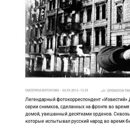
ЕКАТЕРИНА КЕРСИПОВА
06.09.2016 - 13:30
OPERATION TIME
Легендарный фотокорреспондент «Известий» Д
серии снимков, сделанных на фронте во время
домой, увешанный десятками орденов. Сквозь 
которые испытывал русский народ во время би