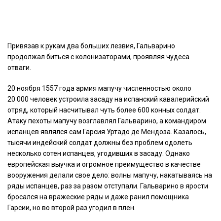
Привязав к рукам два больших лезвия, Гальварино
продолжал биться с колонизаторами, проявляя чудеса
отваги.
20 ноября 1557 года армия мапучу численностью около
20 000 человек устроила засаду на испанский кавалерийский
отряд, который насчитывал чуть более 600 конных солдат.
Атаку пехоты мапучу возглавлял Гальварино, а командиром
испанцев являлся сам Гарсия Уртадо де Мендоза. Казалось,
тысячи индейский солдат должны без проблем одолеть
несколько сотен испанцев, угодивших в засаду. Однако
европейская выучка и огромное преимущество в качестве
вооружения делали свое дело: волны мапучу, накатываясь на
ряды испанцев, раз за разом отступали. Гальварино в ярости
бросался на вражеские ряды и даже ранил помощника
Гарсии, но во второй раз угодил в плен.