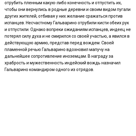
отрубить пленным какую-либо конечность и отпустить их,
чтобы они вернулись в родные деревни и своим видом пугали
других жителей, отбивая у них желание сражаться против
испанцев. Несчастному Гальварино отрубили кисти обеих рук
и отпустили. Однако вопреки ожиданиям испанцев, индеец не
потерял силу духа и не смирился со своей участью, а явился в
действующую армию, представ перед вождем. Своей
пламенной речью Гальварино вдохновил мапучу на
дальнейшее сопротивление иноземцам. В награду за
храбрость и мужественность индейский вождь назначил
Гальварино командиром одного из отрядов.