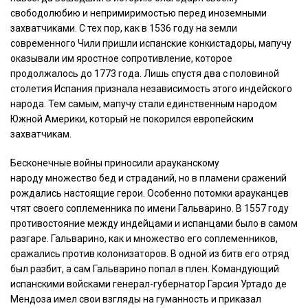
свободолюбию и непримиримостью перед иноземными
захватчиками. С тех пор, как в 1536 году на земли
современного Чили пришли испанские конкистадоры, мапучу
оказывали им яростное сопротивление, которое
продолжалось до 1773 года. Лишь спустя два с половиной
столетия Испания признала независимость этого индейского
народа. Тем самым, мапучу стали единственным народом
Южной Америки, который не покорился европейским
захватчикам.
Бесконечные войны приносили арауканскому
народу множество бед и страданий, но в пламени сражений
рождались настоящие герои. Особенно потомки арауканцев
чтят своего соплеменника по имени Гальварино. В 1557 году
противостояние между индейцами и испанцами было в самом
разгаре. Гальварино, как и множество его соплеменников,
сражались против колонизаторов. В одной из битв его отряд
был разбит, а сам Гальварино попал в плен. Командующий
испанскими войсками генерал-губернатор Гарсия Уртадо де
Мендоза имел свои взгляды на гуманность и приказал