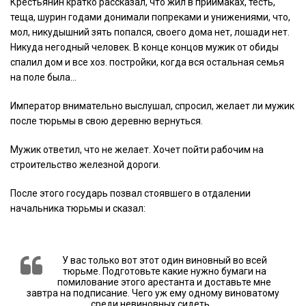
Крестьянин кратко рассказал, что жил в приймаках, тесть,
теща, шурин годами донимали попреками и унижениями, что,
мол, никудышний зять попался, своего дома нет, лошади нет.
Никуда негодный человек. В конце концов мужик от обиды
спалил дом и все хоз. постройки, когда вся остальная семья
на поле была…
Император внимательно выслушал, спросил, желает ли мужик
после тюрьмы в свою деревню вернуться.
Мужик ответил, что не желает. Хочет пойти рабочим на
строительство железной дороги.
После этого государь позвал стоявшего в отдалении
начальника тюрьмы и сказал:
У вас только вот этот один виновный во всей
тюрьме. Подготовьте какие нужно бумаги на
помилование этого арестанта и доставьте мне
завтра на подписание. Чего уж ему одному виноватому
среди невиновных сидеть…