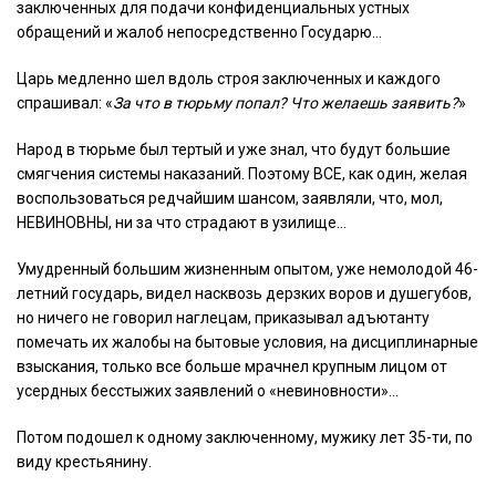
заключенных для подачи конфиденциальных устных
обращений и жалоб непосредственно Государю…
Царь медленно шел вдоль строя заключенных и каждого
спрашивал: «
За что в тюрьму попал? Что желаешь заявить?
»
Народ в тюрьме был тертый и уже знал, что будут большие
смягчения системы наказаний. Поэтому ВСЕ, как один, желая
воспользоваться редчайшим шансом, заявляли, что, мол,
НЕВИНОВНЫ, ни за что страдают в узилище…
Умудренный большим жизненным опытом, уже немолодой 46-
летний государь, видел насквозь дерзких воров и душегубов,
но ничего не говорил наглецам, приказывал адъютанту
помечать их жалобы на бытовые условия, на дисциплинарные
взыскания, только все больше мрачнел крупным лицом от
усердных бесстыжих заявлений о «невиновности»…
Потом подошел к одному заключенному, мужику лет 35-ти, по
виду крестьянину.