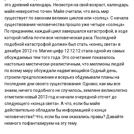
это древний календарь. Несмотря на свой возраст, календарь
майя невероятно точен. Майя считали, что весь мир
существует по законам великих циклов или «солнц». С начала
существования человечества прошло уже четыре «солнца».
По приданиям, каждый цикл завершался катастрофой, в ходе
которой гибла почти вся человеческая раса. Последней
подобной катастрофой должен был стать «конец света» в
декабре 2012-го. Магия цифр 12.12.12 стала одной из самых
обсуждаемых тем того года. Это сочетание показалось
настолько мистически-реалистичным, что миллионы людей
по всему миру обсуждали надвигающийся Судный день,
строили предположения и всерьез обдумывали планы на
последние дни своего существования. Однако, как мы все
знаем, ничего подобного не случилось, земляне великолепно
отметили новый 2013 год и начали очередной отсчет до
следующего «конца света». А что, если бы майя
действительно обладали бы информацией о конце
человечества? Что, если бы они оказались правы? Давайте
немного пофантазируем на эту тему.