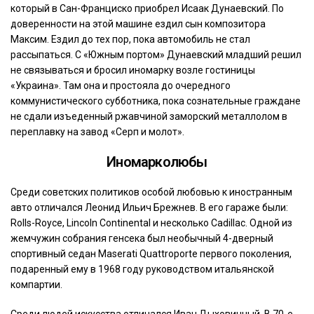
который в Сан-Франциско приобрел Исаак Дунаевский. По
доверенности на этой машине ездил сын композитора
Максим. Ездил до тех пор, пока автомобиль не стал
рассыпаться. С «Южным портом» Дунаевский младший решил
не связываться и бросил иномарку возле гостиницы
«Украина». Там она и простояла до очередного
коммунистического субботника, пока сознательные граждане
не сдали изъеденный ржавчиной заморский металлолом в
переплавку на завод «Серп и молот».
Иномарколюбы
Среди советских политиков особой любовью к иностранным
авто отличался Леонид Ильич Брежнев. В его гараже были:
Rolls-Royce, Lincoln Continental и несколько Cadillac. Одной из
жемчужин собрания генсека был необычный 4-дверный
спортивный седан Maserati Quattroporte первого поколения,
подаренный ему в 1968 году руководством итальянской
компартии.
Среди людей искусства отличался Иван Дыховичный. В 70-е