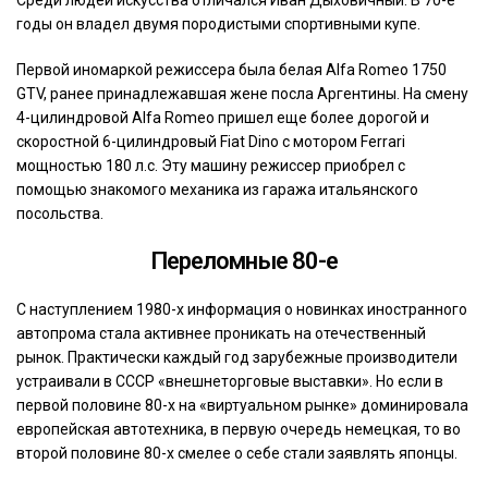
годы он владел двумя породистыми спортивными купе.
Первой иномаркой режиссера была белая Alfa Romeo 1750
GTV, ранее принадлежавшая жене посла Аргентины. На смену
4-цилиндровой Alfa Romeo пришел еще более дорогой и
скоростной 6-цилиндровый Fiat Dino с мотором Ferrari
мощностью 180 л.с. Эту машину режиссер приобрел с
помощью знакомого механика из гаража итальянского
посольства.
Переломные 80-е
С наступлением 1980-х информация о новинках иностранного
автопрома стала активнее проникать на отечественный
рынок. Практически каждый год зарубежные производители
устраивали в СССР «внешнеторговые выставки». Но если в
первой половине 80-х на «виртуальном рынке» доминировала
европейская автотехника, в первую очередь немецкая, то во
второй половине 80-х смелее о себе стали заявлять японцы.