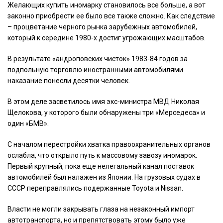
Желающих купить иномарку становилось все больше, а вот
законно приобрести ее было все также сложно. Как следствие
– процветание черного рынка зарубежных автомобилей,
который к середине 1980-х достиг угрожающих масштабов.
В результате «андроповских чисток» 1983-84 годов за
подпольную торговлю иностранными автомобилями
наказание понесли десятки человек.
В этом деле засветилось имя экс-министра МВД Николая
Щелокова, у которого были обнаружены три «Мерседеса» и
один «БМВ».
С началом перестройки хватка правоохранительных органов
ослабла, что открыло путь к массовому завозу иномарок.
Первый крупный, пока еще нелегальный канал поставок
автомобилей был налажен из Японии. На грузовых судах в
СССР переправлялись подержанные Toyota и Nissan.
Власти не могли закрывать глаза на незаконный импорт
автотранспорта, но и препятствовать этому было уже