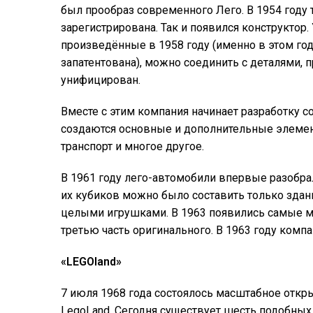
был прообраз современного Лего. В 1954 году
зарегистрирована. Так и появился конструктор
произведённые в 1958 году (именно в этом го
запатентована), можно соединить с деталями, 
унифицирован.
Вместе с этим компания начинает разработку с
создаются основные и дополнительные элемен
транспорт и многое другое.
В 1961 году лего-автомобили впервые разобрали
их кубиков можно было составить только здан
целыми игрушками. В 1963 появились самые м
третью часть оригинального. В 1963 году комп
«
LEGOland
»
7 июля 1968 года состоялось масштабное откр
LegoLand. Сегодня существует шесть подобных