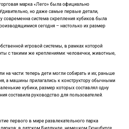
 торговая марка «Лего» была официально
. Удивительно, но даже самые первые детали,
ду современна система скрепления кубиков была
производящимися сегодня – настолько их размер
обственной игровой системы, в рамках которой
ты с такими же креплениями: человечки, животные,
 на части: теперь дети могли собирать и их; раньше
ия, а машины прилагались к конструктору обычными
аленькие кубики, размер которых составлял одну
ания составила руководство для пользователей.
ытие первого в мире развлекательного парка
 парков: в датском Биллунде, немецком Гюнцбурге,