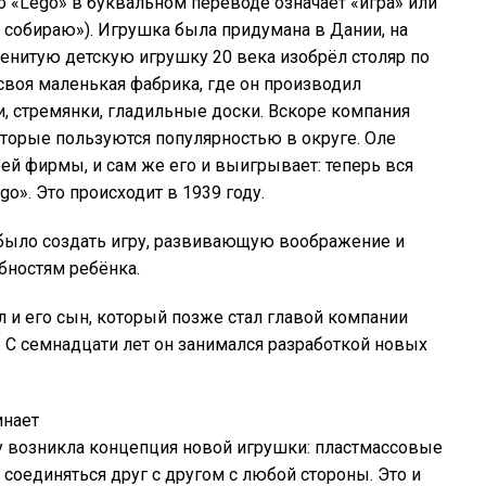
о «Lego» в буквальном переводе означает «игра» или
я собираю»). Игрушка была придумана в Дании, на
енитую детскую игрушку 20 века изобрёл столяр по
своя маленькая фабрика, где он производил
и, стремянки, гладильные доски. Вскоре компания
торые пользуются популярностью в округе. Оле
ей фирмы, и сам же его и выигрывает: теперь вся
o». Это происходит в 1939 году.
 было создать игру, развивающую воображение и
бностям ребёнка.
л и его сын, который позже стал главой компании
 С семнадцати лет он занимался разработкой новых
инает
ду возникла концепция новой игрушки: пластмассовые
оединяться друг с другом с любой стороны. Это и