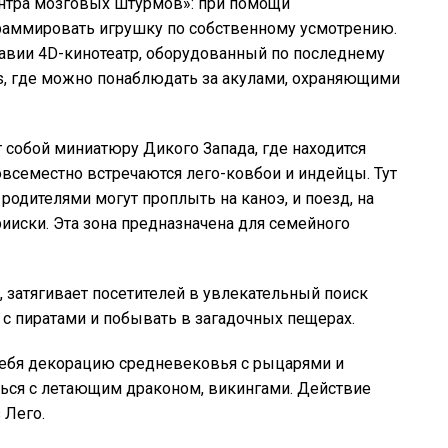
нтра мозговых штурмов»: при помощи
раммировать игрушку по собственному усмотрению.
авии 4D-кинотеатр, оборудованный по последнему
tis, где можно понаблюдать за акулами, охраняющими
т собой миниатюру Дикого Запада, где находится
овсеместно встречаются лего-ковбои и индейцы. Тут
 родителями могут проплыть на каноэ, и поезд, на
ииски. Эта зона предназначена для семейного
, затягивает посетителей в увлекательный поиск
 с пиратами и побывать в загадочных пещерах.
себя декорацию средневековья с рыцарями и
ться с летающим драконом, викингами. Действие
 Лего.