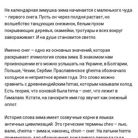
Не календарная зимушка-зима начинается с маленького чуда
– первого снега. Пусть он через полдня растает, но
волшебство танцующих снежинок, белым пухом
покрывающих деревья, скамейки, тротуары и всех вокруг
завораживает. И на душе становится светло.
Именно снег – одно из основных значений, которая
раскрывает этимология слова зима. В знакомом нам
произношении его можно услышать на Украине, в Болгарии,
Польше, Чехии, Сербии. Праславянское gheima обозначало
холодное и неприятное время года. Это слово можно
сравнить с древнеиндийским himas, которым называли холод.
Есть теория, что основой была hima – снег, что лежит в
Гималаях. Кстати, на санскрите имя гор звучит как снежный
оплот.
История слова зима имеет созвучные корни в языках
античных цивилизаций. Это греческие термины cheo – лью,
валю, сheima – зима и, наконец, chion – cнег. На латыни hiems
применялось для обозначения дождливого периода года.