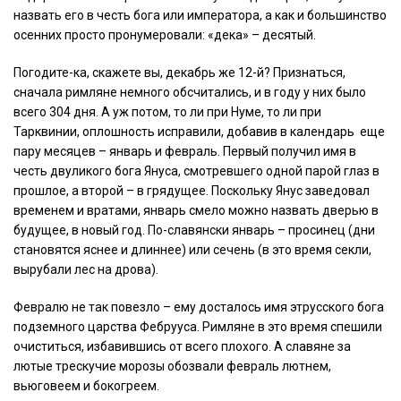
назвать его в честь бога или императора, а как и большинство
осенних просто пронумеровали: «дека» – десятый.
Погодите-ка, скажете вы, декабрь же 12-й? Признаться,
сначала римляне немного обсчитались, и в году у них было
всего 304 дня. А уж потом, то ли при Нуме, то ли при
Тарквинии, оплошность исправили, добавив в календарь еще
пару месяцев – январь и февраль. Первый получил имя в
честь двуликого бога Януса, смотревшего одной парой глаз в
прошлое, а второй – в грядущее. Поскольку Янус заведовал
временем и вратами, январь смело можно назвать дверью в
будущее, в новый год. По-славянски январь – просинец (дни
становятся яснее и длиннее) или сечень (в это время секли,
вырубали лес на дрова).
Февралю не так повезло – ему досталось имя этрусского бога
подземного царства Фебрууса. Римляне в это время спешили
очиститься, избавившись от всего плохого. А славяне за
лютые трескучие морозы обозвали февраль лютнем,
вьюговеем и бокогреем.