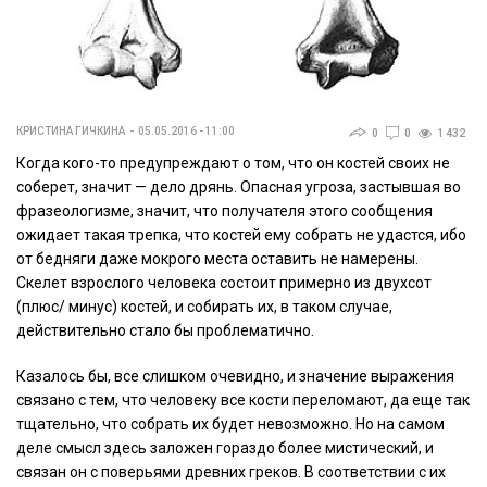
КРИСТИНА ГИЧКИНА
05.05.2016 - 11:00
0
0
1 432
Когда кого-то предупреждают о том, что он костей своих не
соберет, значит — дело дрянь. Опасная угроза, застывшая во
фразеологизме, значит, что получателя этого сообщения
ожидает такая трепка, что костей ему собрать не удастся, ибо
от бедняги даже мокрого места оставить не намерены.
Скелет взрослого человека состоит примерно из двухсот
(плюс/ минус) костей, и собирать их, в таком случае,
действительно стало бы проблематично.
Казалось бы, все слишком очевидно, и значение выражения
связано с тем, что человеку все кости переломают, да еще так
тщательно, что собрать их будет невозможно. Но на самом
деле смысл здесь заложен гораздо более мистический, и
связан он с поверьями древних греков. В соответствии с их