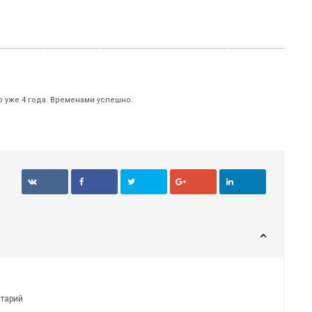
р уже 4 года. Временами успешно.
нтарий