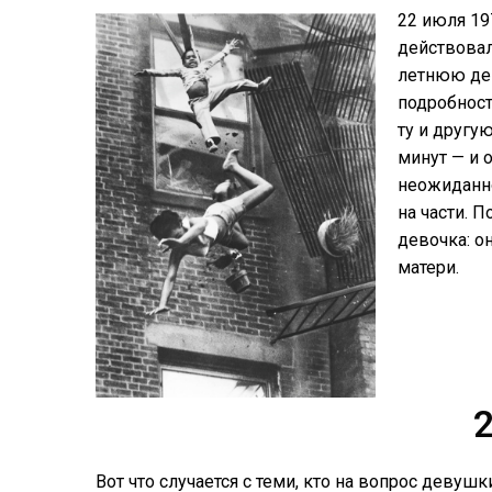
22 июля 19
действовал
летнюю дев
подробност
ту и другу
минут — и 
неожиданно
на части. 
девочка: о
матери.
2
Вот что случается с теми, кто на вопрос девуш