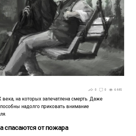
0
0
6 445
века, на которых запечатлена смерть. Даже
о способны надолго приковать внимание
ля.
а спасаются от пожара