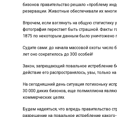
бизонов правительство решало «проблему инд
резервации. Животные обеспечивали их мног
Впрочем, если взглянуть на общую статистику 
фотография перестает быть страшной. Факты го
1875 по некоторым данным было уничтожено по
Судите сами: до начала массовой охоты число б
лет оно сократилось до 300 особей!
Закон, запрещающий повальное истребление б
действие его распространялось, увы, только н
На сегодняшний день ситуация потихоньку исп
30 000 диких бизонов, еще полмиллиона являю
коммерческих целях.
Будем надеяться, что впредь правительство ст
разрешение на повальное истребление какого-л