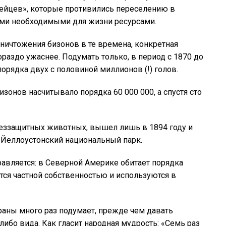
ейцев», которые противились переселению в
ими необходимыми для жизни ресурсами.
уничтожения бизонов в те времена, конкретная
раздо ужаснее. Подумать только, в период с 1870 до
рядка двух с половиной миллионов (!) голов.
изонов насчитывало порядка 60 000 000, а спустя сто
еззащитных животных, вышел лишь в 1894 году и
а Йеллоустонский национальный парк.
равляется: в Северной Америке обитает порядка
тся частной собственностью и используются в
раны много раз подумает, прежде чем давать
ибо вида. Как гласит народная мудрость: «Семь раз