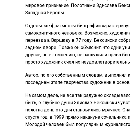
мировое признание. Полотнами Здислава Бекс
Западной Европы.
Отдельные фрагменты биографии характеризую
самокритичного человека.
Возможно, художник 
переезда в Варшаву в 77 году, Бексински собра
заднем дворе. Позже он объяснит, что одни у
другие, по его мнению, не заслужили права бы
просто художник счел их неудовлетворительн
Автор, по его собственным словам, выполнял к
последнем этапе творчества художник в основ
На самом деле, не все так радужно складывало
быть, в глубине души Здислав Бексински чувс
полотна день ото дня становились мрачнее. С
спустя год, в 1999 прямо накануне сочельника
Молодой человек был популярным журналистом