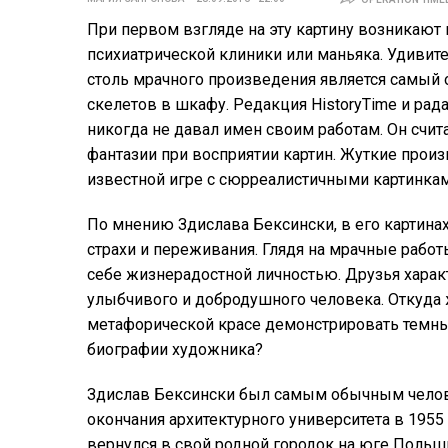
При первом взгляде на эту картину возникают 
психиатрической клиники или маньяка. Удивите
столь мрачного произведения является самый
скелетов в шкафу. Редакция HistoryTime и рад
никогда не давал имен своим работам. Он счит
фантазии при восприятии картин. Жуткие прои
известной игре с сюрреалистичными картинка
По мнению Здислава Бексински, в его картинах
страхи и переживания. Глядя на мрачные работ
себе жизнерадостной личностью. Друзья хара
улыбчивого и добродушного человека. Откуда 
метафорической красе демонстрировать темны
биографии художника?
Здислав Бексински был самым обычным чело
окончания архитектурного университета в 1955 
вернулся в свой родной городок на юге Польш