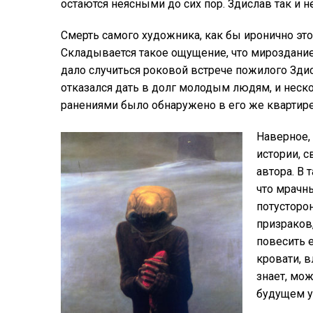
остаются неясными до сих пор. Здислав так и 
Смерть самого художника, как бы иронично это
Складывается такое ощущение, что мироздание,
дало случиться роковой встрече пожилого Зд
отказался дать в долг молодым людям, и нес
ранениями было обнаружено в его же квартире
Наверное,
истории, с
автора. В
что мрачн
потусторо
призраков
повесить 
кровати, 
знает, мож
будущем у