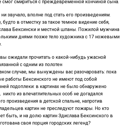
не смог смириться с преждевременной кончиной сына.
 ни звучало, вполне под стать его произведениям.
 будто в отместку за такое темное видение себя,
ислава Бексински и местной шпаны. Пожилой мужчина
колькими днями позже тело художника с 17 ножевыми
.
 вы ожидали прочитать о какой-нибудь ужасной
вязанной с одним из полотен
 таком случае, мы вынуждены вас разочаровать: пока
ые работы Бексинского не имеют под собой
нней подоплеки: в картинах не было обнаружено
, никто из впечатлительных особ не догадался
его произведения в детской спальне, напротив
владельцев картин не преследуют пожары. Но кто
ет быть, и на долю картин Здислава Бексинского в
готована своя порция городских легенд?