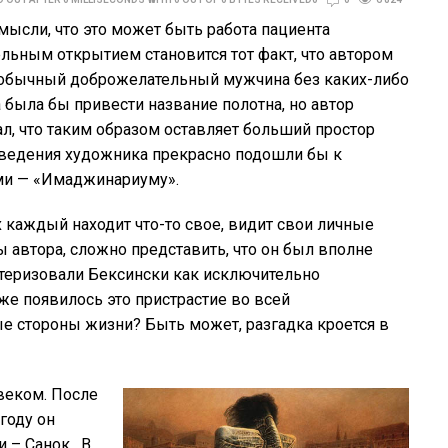
мысли, что это может быть работа пациента
льным открытием становится тот факт, что автором
 обычный доброжелательный мужчина без каких-либо
а была бы привести название полотна, но автор
ал, что таким образом оставляет больший простор
зведения художника прекрасно подошли бы к
ми — «Имаджинариуму».
 каждый находит что-то свое, видит свои личные
ы автора, сложно представить, что он был вполне
ктеризовали Бексински как исключительно
же появилось это пристрастие во всей
е стороны жизни? Быть может, разгадка кроется в
веком. После
году он
и – Санок. В