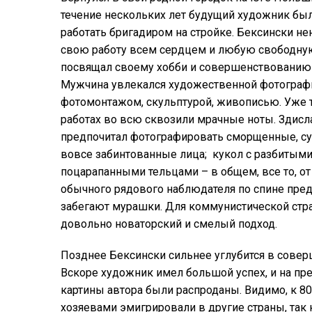
течение нескольких лет будущий художник б
работать бригадиром на стройке. Бексински н
свою работу всем сердцем и любую свободну
посвящал своему хобби и совершенствованию 
Мужчина увлекался художественной фотограф
фотомонтажом, скульптурой, живописью. Уже т
работах во всю сквозили мрачные ноты. Здисл
предпочитал фотографировать сморщенные, сух
вовсе забинтованные лица; кукол с разбитыми
поцарапанными тельцами – в общем, все то, от 
обычного рядового наблюдателя по спине пре
забегают мурашки. Для коммунистической стр
довольно новаторский и смелый подход.
Позднее Бексински сильнее углубится в сове
Вскоре художник имел большой успех, и на пр
картины автора были распроданы. Видимо, к 8
хозяевами эмигрировали в другие страны, так