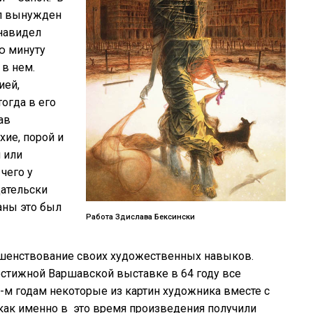
ыл вынужден
енавидел
ю минуту
в нем.
ией,
огда в его
ав
ие, порой и
 или
чего у
дательски
аны это был
Работа Здислава Бексински
ршенствование своих художественных навыков.
естижной Варшавской выставке в 64 году все
0-м годам некоторые из картин художника вместе с
 как именно в это время произведения получили