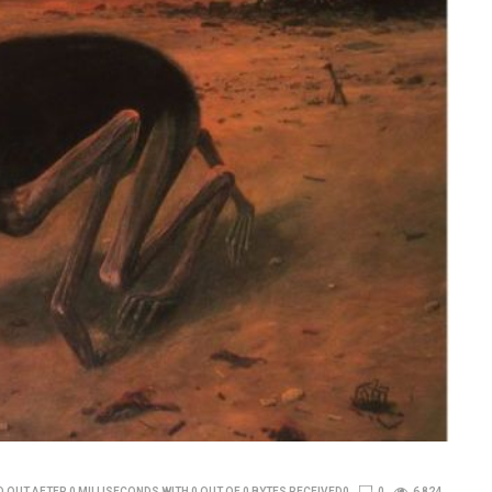
 OUT AFTER 0 MILLISECONDS WITH 0 OUT OF 0 BYTES RECEIVED0
0
6 824