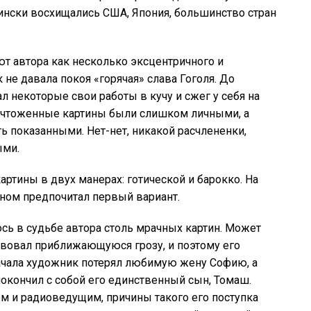
ински восхищались США, Япония, большинство стран
т автора как несколько эксцентричного и
не давала покоя «горячая» слава Гоголя. До
л некоторые свои работы в кучу и сжег у себя на
ничтоженные картины были слишком личными, а
ть показанными. Нет-нет, никакой расчлененки,
ыми.
артины в двух манерах: готической и барокко. На
ном предпочитал первый вариант.
сь в судьбе автора столь мрачных картин. Может
твовал приближающуюся грозу, и поэтому его
начала художник потерял любимую жену Софию, а
 покончил с собой его единственный сын, Томаш.
 и радиоведущим, причины такого его поступка