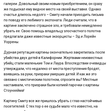
галереи. Довольный своим новым приобретением, он сразу
же подыскал ему видное место на своей выставке. Однако
счастье длилось недолго – Смиту начали приходить письма
по поводу его любимого экспоната. Люди считали, что в
картине заключено страшное зло, и требовали немедленно
убрать ее. Свою помощь владельцу злосчастного полотна
предлагали даже известные экзорцисты – Эд и Лорейн
Уоррены.
Дурная репутация картины окончательно закрепилась после
убийства двух детей в Калифорнии. Жертвами неизвестных
убийц стали маленькие Том и Лаура. Впоследствии очевидцы
утверждали, что недалеко от места преступления бродят,
взявшись за руки, призраки умерших детей. И как же это
связано с мистическим полотном, спросите вы? Местные
настаивали, что призраки были копией парочки с картины
Стоунхейма!
Картину Смиту все же пришлось убрать с глаз настойчивых
посетителей. С тех пор о ее судьбе мало что известно, на