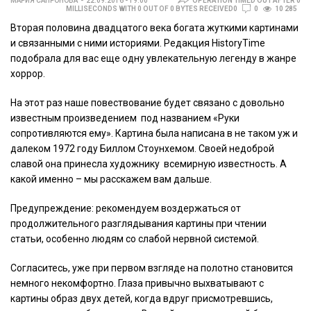
МАРИЯ САПРОНОВА
22.09.2016 - 19:00
OPERATION TIMED OUT AFTER 0
MILLISECONDS WITH 0 OUT OF 0 BYTES RECEIVED0
0
10 285
Вторая половина двадцатого века богата жуткими картинами
и связанными с ними историями. Редакция HistoryTime
подобрала для вас еще одну увлекательную легенду в жанре
хоррор.
На этот раз наше повествование будет связано с довольно
известным произведением под названием «Руки
сопротивляются ему». Картина была написана в не таком уж и
далеком 1972 году Биллом Стоунхемом. Своей недоброй
славой она принесла художнику всемирную известность. А
какой именно – мы расскажем вам дальше.
Предупреждение: рекомендуем воздержаться от
продолжительного разглядывания картины при чтении
статьи, особенно людям со слабой нервной системой.
Согласитесь, уже при первом взгляде на полотно становится
немного некомфортно. Глаза привычно выхватывают с
картины образ двух детей, когда вдруг присмотревшись,