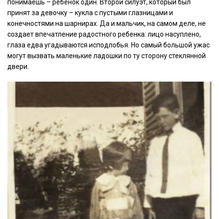
понимаешь – ребенок один. Второй силуэт, который был
принят за девочку – кукла с пустыми глазницами и
конечностями на шарнирах. Да и мальчик, на самом деле, не
создает впечатление радостного ребенка: лицо насуплено,
глаза едва угадываются исподлобья. Но самый большой ужас
могут вызвать маленькие ладошки по ту сторону стеклянной
двери.