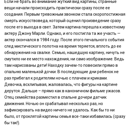
Если не брать во внимание жуткий вид картины, странные
вещи начали происходить практически сразу после ее
создания. Первым тревожным звонком стала скоропостижная
смерть искусствоведа, который оценил произведение сразу
после его выхода в свет. Затем картина перешла к известному
актеру Джону Марли. Однако, и его постигла та же участь —
актер скончался в 1984 году. После этого печального события
след мистического полотна на время теряется, вплоть до ее
обнаружения на свалке. Семью, нашедшую картину, ничуть не
смутило ни ее место нахождения, ни само изображение. Ведь
там нарисованы дети! Находку зачем-то повесили прямо в
спальню маленькой дочки. В последующие дни ребенок не
раз прибегал к родителям ночью с плачем и криками.
Девочка, всхлипывая, жаловалась, что фигуры на картине
дерутся. Дальше – прямо как в каноничном фильме ужасов.
Отец семейства разместил в спальне дочери датчик
движения. Ночью он срабатывал несколько раз, но
зафиксировать на видео ничего не удалось. Как бы то ни
было, от проклятой картины семья все-таки избавилась (сразу
бы так!).