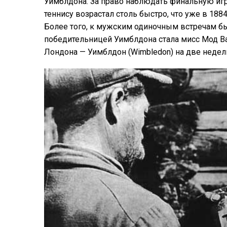
Уимблдона. За право наблюдать финальную игру
теннису возрастал столь быстро, что уже в 188
Более того, к мужским одиночным встречам б
победительницей Уимблдона стала мисс Мод Ва
Лондона — Уимблдон (Wimbledon) на две недел