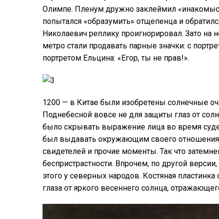
Олимпе. Пленум дружно заклеймил «инакомысл
попытался «образумить» отщепенца и обратился
Николаевич реплику проигнорировал. Зато на н
метро стали продавать парные значки: с портре
портретом Ельцина: «Егор, ты не прав!».
1200 — в Китае были изобретены солнечные оч
Поднебесной вовсе не для защиты глаз от сол
было скрывать выражение лица во время судеб
был выдавать окружающим своего отношения к
свидетелей и прочие моменты. Так что затемн
беспристрастности. Впрочем, по другой версии
этого у северных народов. Костяная пластинка 
глаза от яркого весеннего солнца, отражающего