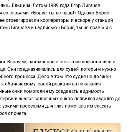
ие» Ельцина. Летом 1989 года Егор Лигачев
 со словами: «Борис, ты не прав!» Однако Борис
ее отреагировали кооператоры и вскоре у станций
том Лигачева и надписью «Борис, ты не прав!» и с
ки. Впрочем, затемненные стекла использовались в
нца. Они предназначались для судей, которым нужно
ного процесса. Дело в том, что судья не должен
 обвиняемому, своей реакции на показания
енные очки помогали ему создавать видимость
, первый аналог солнечных очков появился задолго до
с узкими прорезями для глаз помогала им спасать
ся от снега.