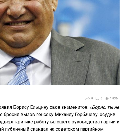
0
0
1 036
заявил Борису Ельцину свое знаменитое:
«Борис, ты не
е бросил вызов генсеку Михаилу Горбачеву, осудив
одверг критике работу высшего руководства партии и
ый публичный скандал на советском партийном