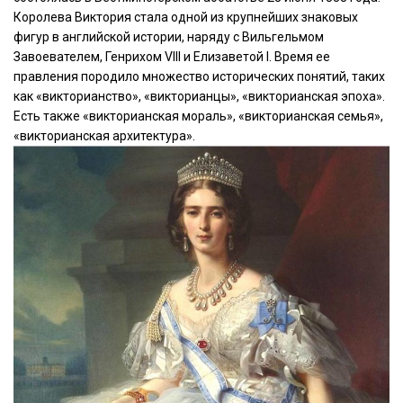
Королева Виктория стала одной из крупнейших знаковых
фигур в английской истории, наряду с Вильгельмом
Завоевателем, Генрихом VIII и Елизаветой I. Время ее
правления породило множество исторических понятий, таких
как «викторианство», «викторианцы», «викторианская эпоха».
Есть также «викторианская мораль», «викторианская семья»,
«викторианская архитектура».