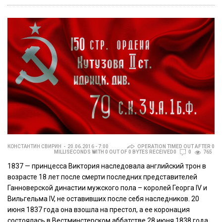
КОНСТАНТИН СВИРИН
20.06.2016 - 7:00
OPERATION TIMED OUT AFTER 0
MILLISECONDS WITH 0 OUT OF 0 BYTES RECEIVED0
0
765
1837 — принцесса Виктория наследовала английский трон в
возрасте 18 лет после смерти последних представителей
Ганноверской династии мужского пола – королей Георга IV и
Вильгельма IV, не оставивших после себя наследников. 20
июня 1837 года она взошла на престол, а ее коронация
состоялась в Вестминстерском аббатстве 28 июня 1838 года.