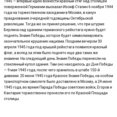
1945 — впервые идею вознести красный стяг над столицей
поверженной Германии высказал Иосиф Сталин 6 ноября 1944
года на торжественном заседании в Москве, в канун
празднования очередной годовщины Октябрьской
революции. Тогда же он принял решение, что при штурме
Берлина над зданием германского рейхстага нужно будет
поднять Знамя Победы, которое будет символизировать
окончательное крушение нацизма. Поздним вечером 30
апреля 1945 года под крышей рейхстага появился красный
флаг, а вслед за этим было поднято еще два таких же
знамени. На следующий день Знамя Победы перенесли на
стеклянный купол здания. Там оно находилось до Дня Победы
— 9 мая 1945 года, после чего хранилось в штабе 150-й
дивизии. 20 июня 1945 года Красное Знамя Победы, на особом
транспортном самолете было доставлено в Москву, а 24 июня
1945 года, во время Парада Победы советских войск, Егоров и
Кантария торжественно пронесли его по Красной Площади
столицы.