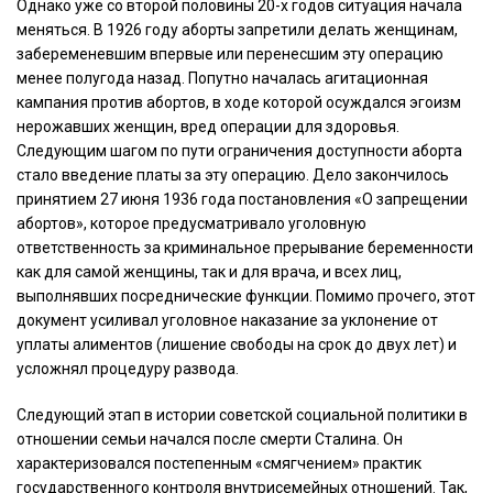
Однако уже со второй половины 20-х годов ситуация начала
меняться. В 1926 году аборты запретили делать женщинам,
забеременевшим впервые или перенесшим эту операцию
менее полугода назад. Попутно началась агитационная
кампания против абортов, в ходе которой осуждался эгоизм
нерожавших женщин, вред операции для здоровья.
Следующим шагом по пути ограничения доступности аборта
стало введение платы за эту операцию. Дело закончилось
принятием 27 июня 1936 года постановления «О запрещении
абортов», которое предусматривало уголовную
ответственность за криминальное прерывание беременности
как для самой женщины, так и для врача, и всех лиц,
выполнявших посреднические функции. Помимо прочего, этот
документ усиливал уголовное наказание за уклонение от
уплаты алиментов (лишение свободы на срок до двух лет) и
усложнял процедуру развода.
Следующий этап в истории советской социальной политики в
отношении семьи начался после смерти Сталина. Он
характеризовался постепенным «смягчением» практик
государственного контроля внутрисемейных отношений. Так,