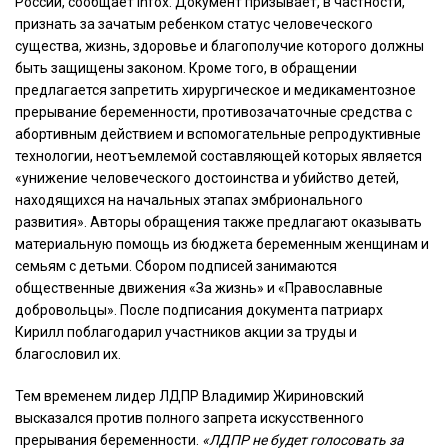
России, сообщает Infox. Документ призывает, в частности,
признать за зачатым ребенком статус человеческого
существа, жизнь, здоровье и благополучие которого должны
быть защищены законом. Кроме того, в обращении
предлагается запретить хирургическое и медикаментозное
прерывание беременности, противозачаточные средства с
абортивным действием и вспомогательные репродуктивные
технологии, неотъемлемой составляющей которых является
«унижение человеческого достоинства и убийство детей,
находящихся на начальных этапах эмбрионального
развития». Авторы обращения также предлагают оказывать
материальную помощь из бюджета беременным женщинам и
семьям с детьми. Сбором подписей занимаются
общественные движения «За жизнь» и «Православные
добровольцы». После подписания документа патриарх
Кирилл поблагодарил участников акции за труды и
благословил их.
Тем временем лидер ЛДПР Владимир Жириновский
высказался против полного запрета искусственного
прерывания беременности.
«ЛДПР не будет голосовать за