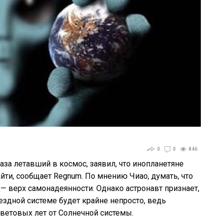
0
0
846
за летавший в космос, заявил, что инопланетяне
йти, сообщает Regnum. По мнению Чиао, думать, что
— верх самонадеянности. Однако астронавт признает,
ездной системе будет крайне непросто, ведь
световых лет от Солнечной системы.