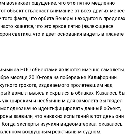
том возникает ощущение, что
это
пятно медленно
тот объект отвлекает внимание от всех других менее
 того факта, что орбита Венеры находится в пределах
асто кажется, что это яркое пятно (являющееся
рон светила, что и дает основания видеть в планете
емыми за НЛО объектами являются именно самолеты.
оябре месяце 2010-года на побережье Калифорнии,
жуткого грохота, издаваемого пролетевшим над
ый взмыл ввысь и скрылся в облаках. Казалось бы,
ень уж широким и необычным для самолета выглядел
 мог однозначно идентифицировать данный объект,
роны заявили, что никаких испытаний в тот день они
. Когда эксперты изучили видеоматериал, оказалось,
ставленном воздушным реактивным судном.