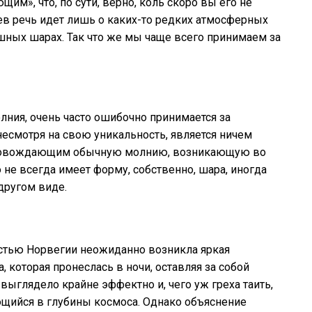
щим», что, по сути, верно, коль скоро вы его не
ев речь идет лишь о каких-то редких атмосферных
ушных шарах. Так что же мы чаще всего принимаем за
лния, очень часто ошибочно принимается за
несмотря на свою уникальность, является ничем
опровождающим обычную молнию, возникающую во
не всегда имеет форму, собственно, шара, иногда
другом виде.
частью Норвегии неожиданно возникла яркая
оторая пронеслась в ночи, оставляя за собой
выглядело крайне эффектно и, чего уж греха таить,
ющийся в глубины космоса. Однако объяснение