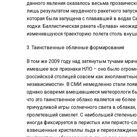
данного явления оказалось весьма прозаически
лишь результатом неудачного ракетного запус
которая была запущена с плававшей в водах С
лодки. Баллистическая ракета «Булава» неожи
изменившуюся траекторию полета столь внуш
3. Таинственные облачные формирования
В том же 2009 году над затянутым тучами мра
имевшее все признаки НЛО – оно было огромн
российской столицей совсем как инопланетны
независимости». В СМИ немедленно стали поя
однако вовремя вмешавшиеся метеорологи быс
что это таинственное облако является не боле
причудливой игры солнечного света в облаках
пролетевший самолет. С наибольшей степенью 
иногда фиксируется в перистых или перисто-сл
взвешенные кристаллы льда и переохлажденн