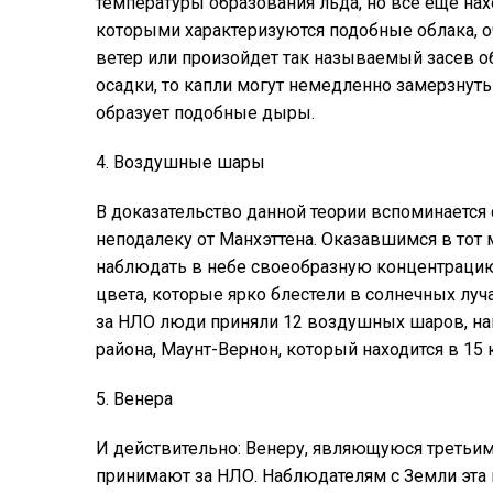
температуры образования льда, но все еще нах
которыми характеризуются подобные облака, о
ветер или произойдет так называемый засев 
осадки, то капли могут немедленно замерзнуть 
образует подобные дыры.
4. Воздушные шары
В доказательство данной теории вспоминается 
неподалеку от Манхэттена. Оказавшимся в тот
наблюдать в небе своеобразную концентраци
цвета, которые ярко блестели в солнечных луча
за НЛО люди приняли 12 воздушных шаров, на
района, Маунт-Вернон, который находится в 15
5. Венера
И действительно: Венеру, являющуюся третьим
принимают за НЛО. Наблюдателям с Земли эта 