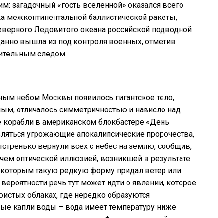
м: загадочный «гость вселенной» оказался всего
ка межконтинентальной баллистической ракеты,
еверного Ледовитого океана российской подводной
данно вышла из под контроля военных, отметив
ительным следом.
чным небом Москвы появилось гигантское тело,
ым, отличалось симметричностью и нависло над
е корабли в американском блокбастере «День
вляться угрожающие апокалипсические пророчества,
тренько вернули всех с небес на землю, сообщив,
е чем оптической иллюзией, возникшей в результате
, которым такую редкую форму придал ветер или
вероятности речь тут может идти о явлении, которое
оистых облаках, где нередко образуются
ые капли воды – вода имеет температуру ниже