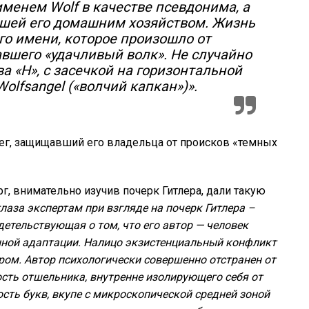
менем Wolf в качестве псевдонима, а
явшей его домашним хозяйством. Жизнь
го имени, которое произошло от
авшего «удачливый волк». Не случайно
ва «H», с засечкой на горизонтальной
olfsangel («волчий капкан»)».
ег, защищавший его владельца от происков «темных
, внимательно изучив почерк Гитлера, дали такую
 глаза экспертам при взгляде на почерк Гитлера –
етельствующая о том, что его автор — человек
нной адаптации. Налицо экзистенциальный конфликт
ром. Автор психологически совершенно отстранен от
ость отшельника, внутренне изолирующего себя от
ть букв, вкупе с микроскопической средней зоной