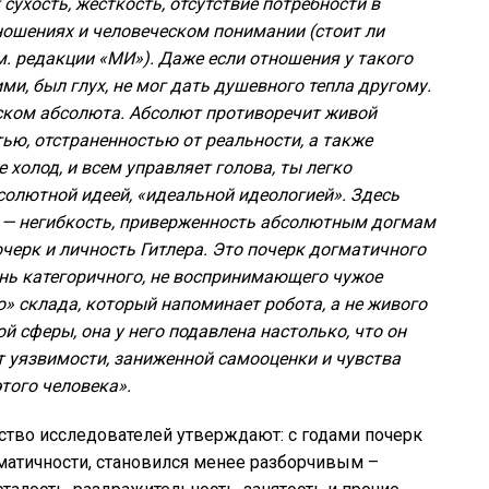
хость, жесткость, отсутствие потребности в
ношениях и человеческом понимании (стоит ли
им. редакции «МИ»). Даже если отношения у такого
ими, был глух, не мог дать душевного тепла другому.
иском абсолюта. Абсолют противоречит живой
ью, отстраненностью от реальности, а также
 холод, и всем управляет голова, ты легко
солютной идеей, «идеальной идеологией». Здесь
 — негибкость, приверженность абсолютным догмам
черк и личность Гитлера. Это почерк догматичного
ень категоричного, не воспринимающего чужое
» склада, который напоминает робота, а не живого
й сферы, она у него подавлена настолько, что он
т уязвимости, заниженной самооценки и чувства
того человека».
нство исследователей утверждают: с годами почерк
матичности, становился менее разборчивым –