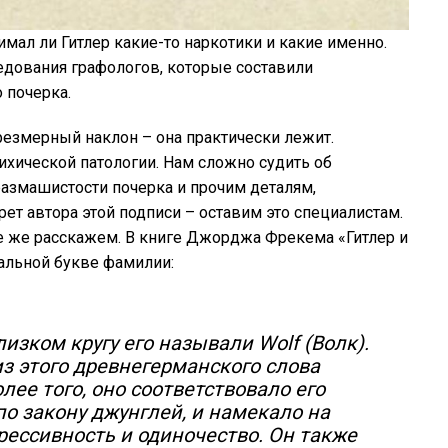
мал ли Гитлер какие-то наркотики и какие именно.
едования графологов, которые составили
 почерка.
чрезмерный наклон – она практически лежит.
сихической патологии. Нам сложно судить об
размашистости почерка и прочим деталям,
ет автора этой подписи – оставим это специалистам.
е же расскажем. В книге Джорджа Фрекема «Гитлер и
чальной букве фамилии:
лизком кругу его называли Wolf (Волк).
з этого древнегерманского слова
ее того, оно соответствовало его
о закону джунглей, и намекало на
рессивность и одиночество. Он также