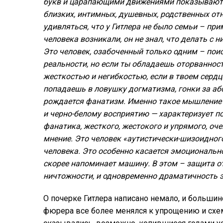
букв и царапающими движениями показывают су
близких, интимных, душевных, родственных от
удивляться, что у Гитлера не было семьи – пр
человека возникали, он не знал, что делать с н
Это человек, озабоченный только одним – по
реальности, но если ты обладаешь оторванност
жесткостью и негибкостью, если в твоем сердце
попадаешь в ловушку догматизма, гонки за аб
рождается фанатизм. Именно такое мышление
и черно-белому восприятию — характеризует по
фанатика, жесткого, жестокого и упрямого, оч
мнение. Это человек «аутистически-шизоидного
человека. Это особенно касается эмоционально
скорее напоминает машину. В этом – защита о
ничтожности, и одновременно драматичность э
О почерке Гитлера написано немало, и больши
фюрера все более менялся к упрощению и схе