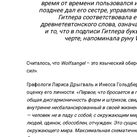
время от времени пользовался и
позднее дал его сестре, управл
Гитлера соответствовала е
древнетевтонского слова, означ
и то, что в подписи Гитлера бук
черте, напоминала руну W
Считалось, что
Wolfsangel
– это языческий обер
сил».
Графологи Лариса Дрыгваль и Инесса Гольдберг
оценку его личности:
«П
ервое, что бросается в
общая дисгармоничность форм и штрихов, свид
внутренне несбалансированный в своей жизне
— человек не в ладу с собой, с окружающим ми
людей, одинок, обособлен, отчужден. Это сущн
окружающего мира. Максимальная схематичнос