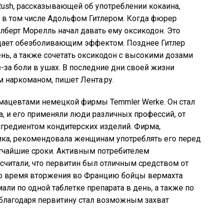
 Rush, рассказывающей об употреблении кокаина,
 в том числе Адольфом Гитлером. Когда фюрер
илберт Морелль начал давать ему оксикодон. Это
ает обезболивающим эффектом. Позднее Гитлер
ень, а также сочетать оксикодон с высокими дозами
-за боли в ушах. В последние дни своей жизни
 наркоманом, пишет Лента.ру.
мацевтами немецкой фирмы Temmler Werke. Он стал
а, и его применяли люди различных профессий, от
нгредиентом кондитерских изделий. Фирма,
ка, рекомендовала женщинам употреблять его перед
ратчайшие сроки. Активным потребителем
считали, что первитин был отличным средством от
 Во время вторжения во Францию бойцы вермахта
ли по одной таблетке препарата в день, а также по
 благодаря первитину стал возможным захват