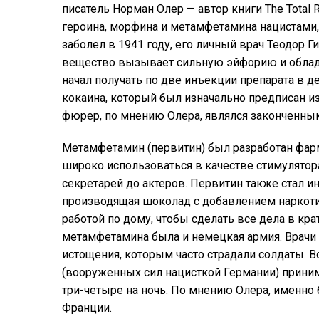
писатель Норман Олер — автор книги The Total
героина, морфина и метамфетамина нацистами,
заболел в 1941 году, его личный врач Теодор Г
вещество вызывает сильную эйфорию и облад
начал получать по две инъекции препарата в д
кокаина, который был изначально предписан из
фюрер, по мнению Олера, являлся законченным
Метамфетамин (первитин) был разработан фар
широко использоваться в качестве стимулятор
секретарей до актеров. Первитин также стал и
производящая шоколад с добавлением наркоти
работой по дому, чтобы сделать все дела в к
метамфетамина была и немецкая армия. Врачи 
истощения, которым часто страдали солдаты.
(вооруженных сил нацисткой Германии) принима
три-четыре на ночь. По мнению Олера, именно
Франции.