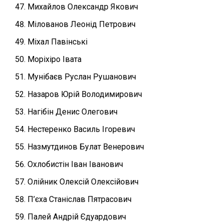
Михайлов Олександр Якович
Мілованов Леонід Петрович
Міхал Павінські
Моріхіро Івата
Мунібаєв Руслан Рушанович
Назаров Юрій Володимирович
Нагібін Денис Олегович
Нестеренко Василь Ігоревич
Назмутдинов Булат Венерович
Охлобистін Іван Іванович
Олійник Олексій Олексійович
П’єха Станіслав Пятрасович
Палей Андрій Єдуардович