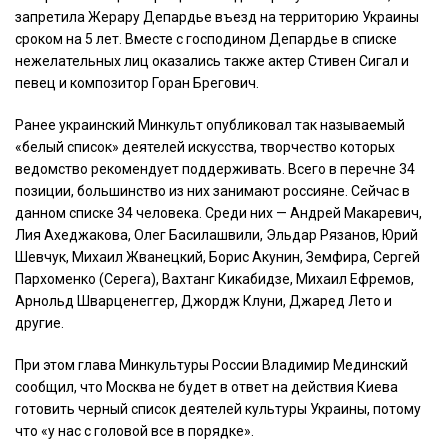
запретила Жерару Депардье въезд на территорию Украины
сроком на 5 лет. Вместе с господином Депардье в списке
нежелательных лиц оказались также актер Стивен Сигал и
певец и композитор Горан Брегович.
Ранее украинский Минкульт опубликовал так называемый
«белый список» деятелей искусства, творчество которых
ведомство рекомендует поддерживать. Всего в перечне 34
позиции, большинство из них занимают россияне. Сейчас в
данном списке 34 человека. Среди них — Андрей Макаревич,
Лия Ахеджакова, Олег Басилашвили, Эльдар Рязанов, Юрий
Шевчук, Михаил Жванецкий, Борис Акунин, Земфира, Сергей
Пархоменко (Серега), Вахтанг Кикабидзе, Михаил Ефремов,
Арнольд Шварценеггер, Джордж Клуни, Джаред Лето и
другие.
При этом глава Минкультуры России Владимир Мединский
сообщил, что Москва не будет в ответ на действия Киева
готовить черный список деятелей культуры Украины, потому
что «у нас с головой все в порядке».