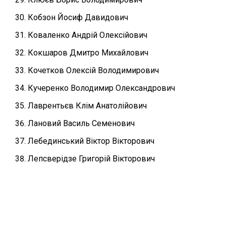
Кобзон Йосиф Давидович
Коваленко Андрій Олексійович
Кокшаров Дмитро Михайлович
Кочетков Олексій Володимирович
Кучеренко Володимир Олександрович
Лаврентьєв Клім Анатолійович
Лановий Василь Семенович
Лебединський Віктор Вікторович
Лепсверідзе Григорій Вікторович