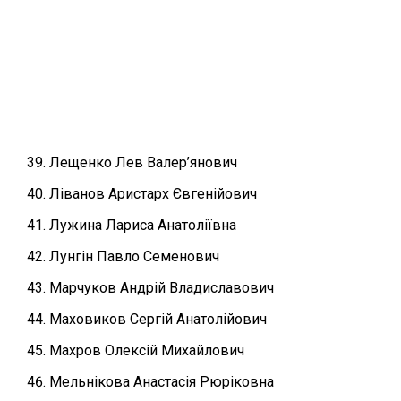
Лещенко Лев Валер’янович
Ліванов Аристарх Євгенійович
Лужина Лариса Анатоліївна
Лунгін Павло Семенович
Марчуков Андрій Владиславович
Маховиков Сергій Анатолійович
Махров Олексій Михайлович
Мельнікова Анастасія Рюріковна