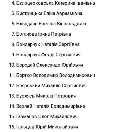
Бєлоцерковська Катерина Іванівна
Бистрицька Еліна Авраамівна
Бльоданс Евеліна Вісвальдівна
Богачова Ірина Петрівна
Бондарчук Наталія Сергіївна
Бондарчук Федір Сергійович
Бородай Олександр Юрійович
Бортко Володимир Володимирович
Боярський Михайло Сергійович
Бурляєв Микола Петрович
Варлей Наталія Володимирівна
Газманов Олег Михайлович
Гальцев Юрій Миколайович