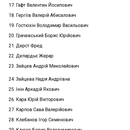
Гафт Валентин Йосипович
Гергіїв Валерій Абисалович
Гостюхін Володимир Васильович
Грачевський Борис Юрійович
Дерст Фред
Депардьє Жерар
Зайцев Андрій Миколайович
Зайцева Надія Андріївна
Інін Аркадій Якович
Кара Юрій Вікторович
Карпов Сава Валерійович
Клебанов Ігор Семенович
Клюєв Борис Володимирович