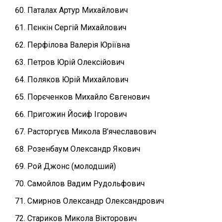
Паталах Артур Михайлович
Пєнкін Сергій Михайлович
Перфілова Валерія Юріївна
Петров Юрій Олексійович
Поляков Юрій Михайлович
Порєченков Михайло Євгенович
Пригожин Йосиф Ігорович
Расторгуєв Микола В’ячеславович
Розенбаум Олександр Якович
Рой Джонс (молодший)
Самойлов Вадим Рудольфович
Смирнов Олександр Олександрович
Стариков Микола Вікторович