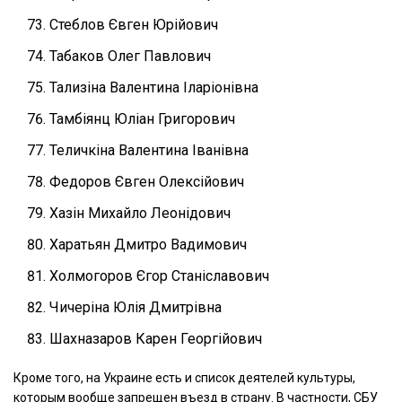
Стеблов Євген Юрійович
Табаков Олег Павлович
Тализіна Валентина Іларіонівна
Тамбіянц Юліан Григорович
Теличкіна Валентина Іванівна
Федоров Євген Олексійович
Хазін Михайло Леонідович
Харатьян Дмитро Вадимович
Холмогоров Єгор Станіславович
Чичеріна Юлія Дмитрівна
Шахназаров Карен Георгійович
Кроме того, на Украине есть и список деятелей культуры,
которым вообще запрещен въезд в страну. В частности, СБУ