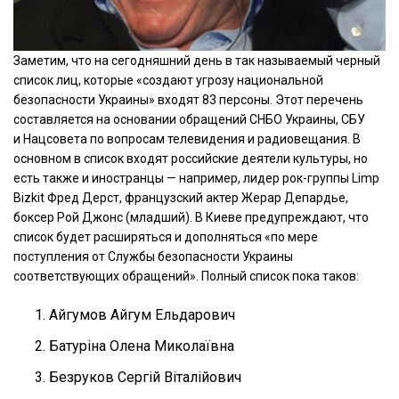
Заметим, что на сегодняшний день в так называемый черный
список лиц, которые «создают угрозу национальной
безопасности Украины» входят 83 персоны. Этот перечень
составляется на основании обращений СНБО Украины, СБУ
и Нацсовета по вопросам телевидения и радиовещания. В
основном в список входят российские деятели культуры, но
есть также и иностранцы — например, лидер рок-группы Limp
Bizkit Фред Дерст, французский актер Жерар Депардье,
боксер Рой Джонс (младший). В Киеве предупреждают, что
список
будет расширяться и дополняться «по мере
поступления от Службы безопасности Украины
соответствующих обращений». Полный список пока таков:
Айгумов Айгум Ельдарович
Батуріна Олена Миколаївна
Безруков Сергій Віталійович