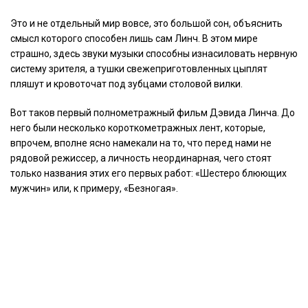
Это и не отдельный мир вовсе, это большой сон, объяснить
смысл которого способен лишь сам Линч. В этом мире
страшно, здесь звуки музыки способны изнасиловать нервную
систему зрителя, а тушки свежеприготовленных цыплят
пляшут и кровоточат под зубцами столовой вилки.
Вот таков первый полнометражный фильм Дэвида Линча. До
него были несколько короткометражных лент, которые,
впрочем, вполне ясно намекали на то, что перед нами не
рядовой режиссер, а личность неординарная, чего стоят
только названия этих его первых работ: «Шестеро блюющих
мужчин» или, к примеру, «Безногая».