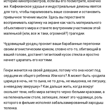
историю кинопросмотров, если вы его посмотрите, конечно
же. Кафкианское удушье и индустриальные демоны явятся
для того, чтобы парализовать ваше сознание и остановить
привычное течение мысли. Здесь вы перестанете
воспринимать картинку на экране как часть материального
объективного мира и станете внутренним участником этой
маленькой (или, все ж таки, огромной?) трагедии.
Чудовищный уродец пронзит ваши барабанные перепонки
своим агонистическим криком, словно кто-то, обитающий в
вашей голове, достанет гигантский кусок стекла и яростно
начнет царапать его когтями.
Генри женится на своей девушке, потому что она носит под
сердцем их общего ребенка. Или кого? А может быть «родила
царица в ночь, не то сына, не то дочь, не мышонка, не лягушку,
а неведому зверушку»? Как дальше жить, когда вокруг
скользят тени, небо мира затянуто черно-белыми красками, а
на пеленальном столе, затихшее, лежит это чудовище, роль
которого в фильме исполнял забальзамированный зародыш
теленка.