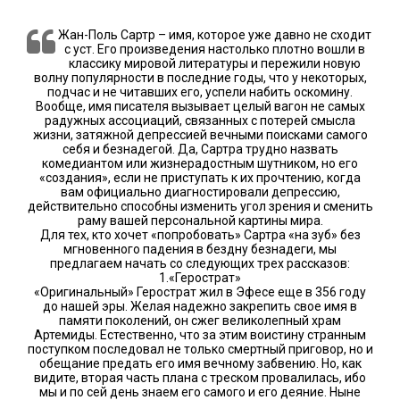
Жан-Поль Сартр – имя, которое уже давно не сходит
с уст. Его произведения настолько плотно вошли в
классику мировой литературы и пережили новую
волну популярности в последние годы, что у некоторых,
подчас и не читавших его, успели набить оскомину.
Вообще, имя писателя вызывает целый вагон не самых
радужных ассоциаций, связанных с потерей смысла
жизни, затяжной депрессией вечными поисками самого
себя и безнадегой. Да, Сартра трудно назвать
комедиантом или жизнерадостным шутником, но его
«создания», если не приступать к их прочтению, когда
вам официально диагностировали депрессию,
действительно способны изменить угол зрения и сменить
раму вашей персональной картины мира.
Для тех, кто хочет «попробовать» Сартра «на зуб» без
мгновенного падения в бездну безнадеги, мы
предлагаем начать со следующих трех рассказов:
1.«Герострат»
«Оригинальный» Герострат жил в Эфесе еще в 356 году
до нашей эры. Желая надежно закрепить свое имя в
памяти поколений, он сжег великолепный храм
Артемиды. Естественно, что за этим воистину странным
поступком последовал не только смертный приговор, но и
обещание предать его имя вечному забвению. Но, как
видите, вторая часть плана с треском провалилась, ибо
мы и по сей день знаем его самого и его деяние. Ныне