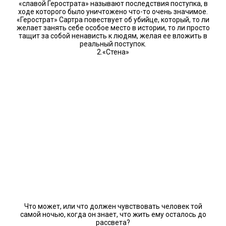
«славой Герострата» называют последствия поступка, в
ходе которого было уничтожено что-то очень значимое.
«Герострат» Сартра повествует об убийце, который, то ли
желает занять себе особое место в истории, то ли просто
тащит за собой ненависть к людям, желая ее вложить в
реальный поступок.
2.«Стена»
Что может, или что должен чувствовать человек той
самой ночью, когда он знает, что жить ему осталось до
рассвета?