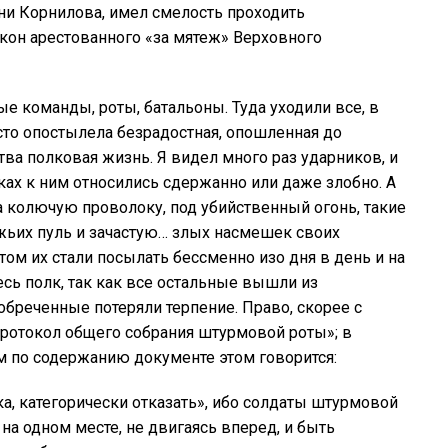
ени Корнилова, имел смелость проходить
он арестованного «за мятеж» Верховного
е команды, роты, батальоны. Туда уходили все, в
осто опостылела безрадостная, опошленная до
тва полковая жизнь. Я видел много раз ударников, и
ах к ним относились сдержанно или даже злобно. А
а колючую проволоку, под убийственный огонь, такие
жьих пуль и зачастую… злых насмешек своих
том их стали посылать бессменно изо дня в день и на
весь полк, так как все остальные вышли из
 обреченные потеряли терпение. Право, скорее с
ротокол общего собрания штурмовой роты»; в
м по содержанию документе этом говорится:
а, категорически отказать», ибо солдаты штурмовой
на одном месте, не двигаясь вперед, и быть