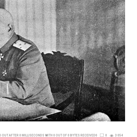
 OUT AFTER 0 MILLISECONDS WITH 0 OUT OF 0 BYTES RECEIVED0
0
3 054