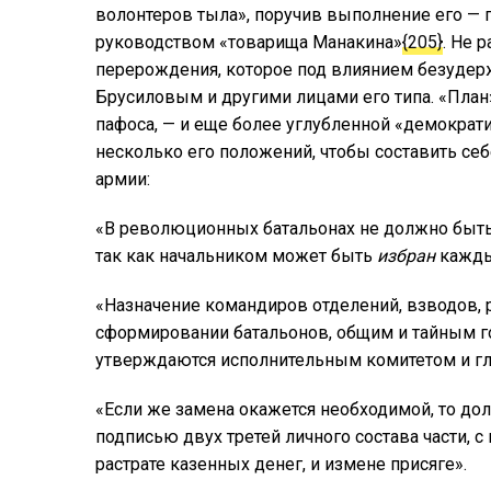
волонтеров тыла», поручив выполнение его — 
руководством «товарища Манакина»
{205}
. Не 
перерождения, которое под влиянием безудер
Брусиловым и другими лицами его типа. «План
пафоса, — и еще более углубленной «демократи
несколько его положений, чтобы составить се
армии:
«В революционных батальонах не должно быть с
так как начальником может быть
избран
кажды
«Назначение командиров отделений, взводов, р
сформировании батальонов, общим и тайным го
утверждаются исполнительным комитетом и г
«Если же замена окажется необходимой, то до
подписью двух третей личного состава части, с
растрате казенных денег, и измене присяге».