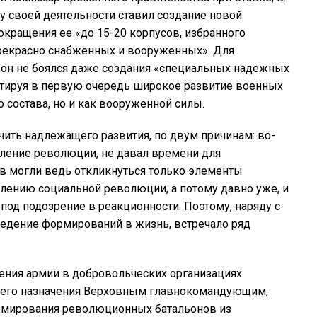
у своей деятельности ставил создание новой
сокращения ее «до 15-20 корпусов, избранного
прекрасно снабженных и вооруженных». Для
, он не боялся даже создания «специальных надежных
ктируя в первую очередь широкое развитие военных
 состава, но и как вооруженной силы.
учить надлежащего развития, по двум причинам: во-
бление революции, не давал времени для
в могли ведь откликнуться только элементы
ублению социальной революции, а потому давно уже, и
од подозрение в реакционности. Поэтому, наряду с
ведение формирований в жизнь, встречало ряд
ения армии в добровольческих организациях.
воего назначения Верховным главнокомандующим,
ормирования революционных батальонов из