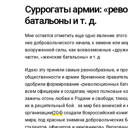
Суррогаты армии: «рев
батальоны и т. д.
Мне остается отметить еще одно явление этог
нее добровольческого начала, к замене или м
вооруженной силы, как всевозможные «дружи
части», «женские батальоны» и т. д.
Идею эту приняли самые разнообразные, и пр
общественности и армии: Временное правительс
одобрили формирование «революционных батал
всем офицерам и солдатам, через полковые ком
зажечь огонь любви к Родине и свободе, тлею
их в решительный бой… за мир без аннексий 
организации
{204}
создали Всероссийский комит
мира, под красные знамена добровольческих б
студентов, офицеров и чиновников». Верховны