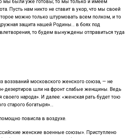
то мы были уже готовы; то мы только и имеем
та. Пусть нам никто не ставит в укор, что мы своей
оторое можно только штурмовать всем полком, и то
 дружная защита нашей Родины… в боях под
овлетворения, то будем вынуждены отправиться туда
из воззваний московского женского союза, — не
ин-дезертиров шли на фронт слабые женщины. Ведь
своего народа». И далее: «женская рать будет тою
ого старого богатыря»…
спомощно повисла в воздухе.
оссийские женские военные союзы». Приступлено