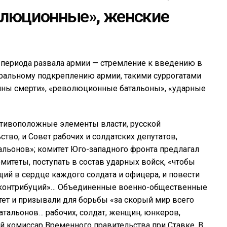
олюционные», женские
о периода развала армии — стремление к введению в
оральному подкреплению армии, такими суррогатами
ны смерти», «революционные батальоны», «ударные
отивоположные элементы власти, русской
тво, и Совет рабочих и солдатских депутатов,
ьонов»; комитет Юго-западного фронта предлагал
итеты, поступать в состав ударных войск, «чтобы
щий в сердце каждого солдата и офицера, и повести
и контрибуций»… Объединенные военно-общественные
ет и призывали для борьбы «за скорый мир всего
атальонов… рабочих, солдат, женщин, юнкеров,
й комиссар Временного правительства при Ставке, В.