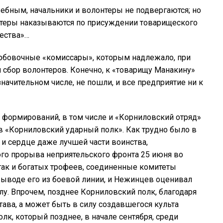
ебным, начальники и волонтеры не подвергаются; но
нтеры наказываются по присуждении товарищеского
чества»…
рбовочные «комиссары», которым надлежало, при
 сбор волонтеров. Конечно, к «товарищу Манакину»
ачительном числе, не пошли, и все предприятие ни к
 формирований, в том числе и «Корниловский отряд»
в «Корниловский ударный полк». Как трудно было в
 и сердце даже лучшей части воинства,
кого прорыва неприятельского фронта 25 июня во
атак и богатых трофеев, соединенные комитеты
ыводе его из боевой линии, и Нежинцев оценивал
алу. Впрочем, позднее Корниловский полк, благодаря
ава, а может быть в силу создавшегося культа
лк, который позднее, в начале сентября, среди