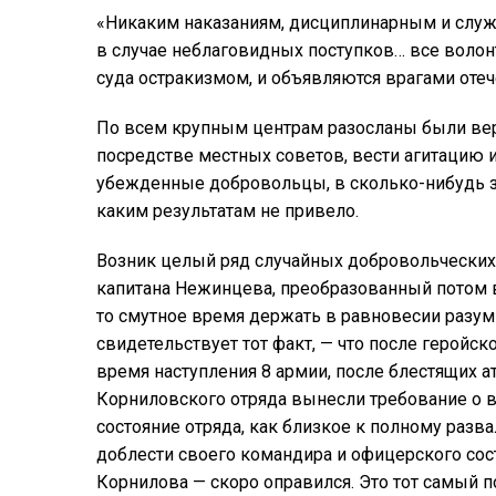
«Никаким наказаниям, дисциплинарным и служ
в случае неблаговидных поступков… все воло
суда остракизмом, и объявляются врагами оте
По всем крупным центрам разосланы были ве
посредстве местных советов, вести агитацию и
убежденные добровольцы, в сколько-нибудь зн
каким результатам не привело.
Возник целый ряд случайных добровольческих
капитана Нежинцева, преобразованный потом 
то смутное время держать в равновесии разум
свидетельствует тот факт, — что после геройс
время наступления 8 армии, после блестящих 
Корниловского отряда вынесли требование о в
состояние отряда, как близкое к полному разв
доблести своего командира и офицерского сост
Корнилова — скоро оправился. Это тот самый по