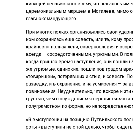
кипящей ненависти ко всему, что касалось им
церемониальным маршем в Могилеве, мимо ок
главнокомандующего.
При многих полках организовались свои ударны
ком сохранилась еще совесть, или те, кому пр
крайности, полная лени, сквернословия и озорс
всегда — сосредоточенными, угрюмыми. В полк
когда пришло время наступления, они пошли н
же угрюмые, одинокие, пошли под градом вра
«товарищей», потерявших и стыд, и совесть. По
разведку, и в охранение, и на усмирения — за 
повиновения. Неудивительно, что вскоре и эти
грустью, чем с осуждением я перелистываю «п
полуграмотном по форме, но непосредственно
«В выступлении на позицию Путвильского полк
роты «выступили не с той целью, чтобы сидеть 