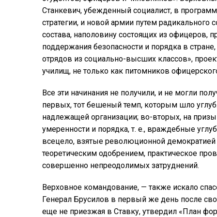
Станкевич, убежденный социалист, в программ
стратегии, и новой армии путем радикального 
состава, наполовину состоящих из офицеров, 
поддержания безопасности и порядка в стране
отрядов из социально-высших классов», прое
училищ, не только как питомников офицерского
Все эти начинания не получили, и не могли пол
первых, тот бешеный темп, которым шло углу
надлежащей организации; во-вторых, на призы
умеренности и порядка, т. е., враждебные угл
всецело, взятые революционной демократией п
теоретическим одобрением, практическое про
совершенно непреодолимых затруднений.
Верховное командование, — также искало спас
Генерал Брусилов в первый же день после с
еще не приезжая в Ставку, утвердил «План ф