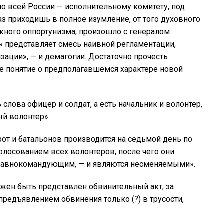
по всей России — исполнительному комитету, под
раз приходишь в полное изумление, от того духовного
жного оппортунизма, произошло с генералом
» представляет смесь наивной регламентации,
зации», — и демагогии. Достаточно прочесть
бе понятие о предполагавшемся характере новой
лова офицер и солдат, а есть начальник и волонтер,
й волонтер».
от и батальонов производится на седьмой день по
лосованием всех волонтеров, после чего они
лавнокомандующим, — и являются несменяемыми».
лжен быть представлен обвинительный акт, за
 предъявлением обвинения только (?) в трусости,