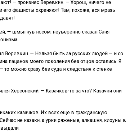
ают! — произнес Веревкин. — Хорош, ничего не
и его фашисты охраняют! Там, похоже, вся мразь
едавят!
дей, — шмыгнув носом, неуверенно сказал Саня
ионизма.
ил Веревкин. — Нельзя быть за русских людей — и со
вина пацанов моего поколения без отцов остались. Я
— то можно сразу без суда и следствия к стенке
ился Херсонский. — Казачков-то за что? Казачки они
никаких казачков. Их всех еще в гражданскую
ейчас не казаки, а урки ряженые, алкашня, клоуны в
 выдали.