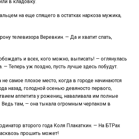
или в кладовку.
пальцем на еще спящего в остатках наркоза мужика,
орону телевизора Веревкин. — Да и хватит спать,
обождать и всех, кого можно, выписать! — оглянулась
. — Теперь уж поздно, пусть лучше здесь побудут.
 не самое плохое место, когда в городе начинаются
да назад, голодной осенью девяносто первого,
твием аппетита у рожениц, наваливала им полные
! Ведь там, — она тыкала огромным черпаком в
рдинатор второго года Коля Плакаткин. — На БТРах
насквозь прошить может!