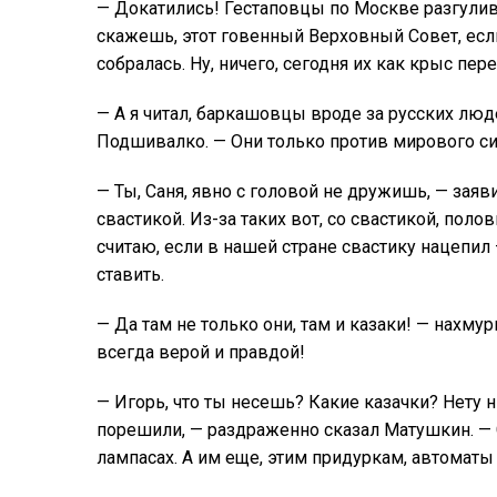
— Докатились! Гестаповцы по Москве разгулив
скажешь, этот говенный Верховный Совет, есл
собралась. Ну, ничего, сегодня их как крыс пер
— А я читал, баркашовцы вроде за русских лю
Подшивалко. — Они только против мирового с
— Ты, Саня, явно с головой не дружишь, — заяв
свастикой. Из-за таких вот, со свастикой, поло
считаю, если в нашей стране свастику нацепил 
ставить.
— Да там не только они, там и казаки! — нахмур
всегда верой и правдой!
— Игорь, что ты несешь? Какие казачки? Нету 
порешили, — раздраженно сказал Матушкин. — С
лампасах. А им еще, этим придуркам, автоматы