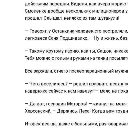
действиям перешли. Видели, как вчера мэрию 
Смоленке вообще нескольких милиционеров уб
прошел. Слышал, неплохо их там шуганули!
— Говорят, у Останкина человек сто постреляли
легковеса Саня Подшивалко. — Ну и жизнь, бе
— Такому крутому парню, как ты, Сашок, никак
Тебя можно с голыми руками на танки посылат
Все заржали, отчего послеоперационный мужик
— Чего веселитесь? — решил призвать всех к п
наверняка сейчас к нам навезут — мало не пок
— Да вот, господин Моторов! — кивнул на меня
Херсонский. — Держись, Леха! Когда вам труд
Игорек всегда, даже с больными, разговарива