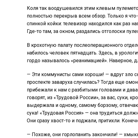
Коля так воодушевился этим клевым пулеметом,
полностью перекрыв всем обзор. Только я что-т
спинкой койки: телевизор находился как раз на
Где-то там, за окном, раздались отголоски пул
В крохотную палату послеоперационного отде
набилось человек пятнадцать. Здесь, в уролог
гордо называлось «реанимацией». Наверное, д
— Эти коммунисты сами хороши! — вдруг зло с
проспекте заваруха случилась? Тогда еще омо
прибежали к нам с разбитыми головами и давай
говорят, из «Трудовой России», за вас, суки, кр
выдержала и одному, самому борзому, отвечаю:
сука! «Трудовая Россия» — она трудиться должн
Они сразу хвост-то и поджали, притихли. Конечн
— Похоже, они горлопанить закончили! — хмык