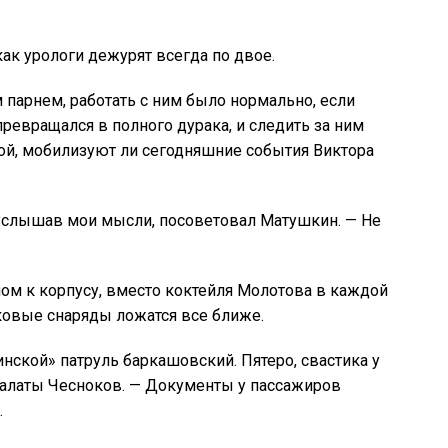
ак урологи дежурят всегда по двое.
м парнем, работать с ним было нормально, если
превращался в полного дурака, и следить за ним
кой, мобилизуют ли сегодняшние события Виктора
о услышав мои мысли, посоветовал Матушкин. — Не
елом к корпусу, вместо коктейля Молотова в каждой
нковые снаряды ложатся все ближе.
инской» патруль баркашовский. Пятеро, свастика у
 палаты Чесноков. — Документы у пассажиров
.