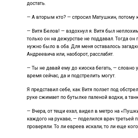
достать.
— А вторым кто? — спросил Матушкин, потому к
— Витя Белов! — вздохнул я. Витя был неплохи
только он на дежурстве не поддавал. Тогда он 
нужно было в оба. Для меня оставалось загад
Андреевича или, наоборот, расслабят.
— Ты не давай ему до киоска бегать, — словн
время сейчас, да и подстрелить могут.
Я представил себе, как Витя ползет под обстр
руке сжимает по бутылке паленой водки, а та
— Вчера, от тещи ехал, видел в метро на «Пушк
каждого на рукаве, — поделился врач третьей
проверяли. То ли евреев искали, то ли еще кого