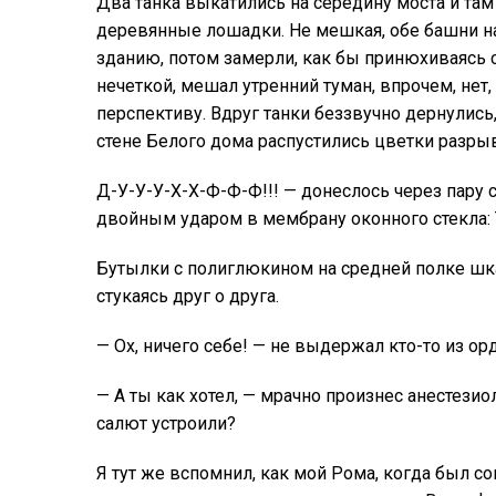
Два танка выкатились на середину моста и та
деревянные лошадки. Не мешкая, обе башни н
зданию, потом замерли, как бы принюхиваясь
нечеткой, мешал утренний туман, впрочем, нет,
перспективу. Вдруг танки беззвучно дернулись
стене Белого дома распустились цветки разры
Д-У-У-У-Х-Х-Ф-Ф-Ф!!! — донеслось через пару 
двойным ударом в мембрану оконного стекла:
Бутылки с полиглюкином на средней полке шк
стукаясь друг о друга.
— Ох, ничего себе! — не выдержал кто-то из о
— А ты как хотел, — мрачно произнес анестези
салют устроили?
Я тут же вспомнил, как мой Рома, когда был с