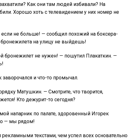
захватили? Как они там людей избивали? На
или. Хорошо хоть с телевидением у них номер не
, если не больше! — сообщил похожий на боксера-
з бронежилета на улицу не выйдешь!
ой бронежилет не нужен! — пошутил Плакаткин. —
ь!
 заворочался и что-то промычал.
орядку Матушкин. — Смотрите, что творится,
ажется! Кто дежурит-то сегодня?
 мой напарник по палате, здоровенный Игорек
но — мы рядом!
л рекламными текстами, чем успел всех основательно