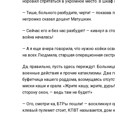
норовил спрятаться в укромное место. В шкаф 
— Тише, больного разбудите, черти! — показав 
негромко сказал доцент Матушкин.
— Сейчас его и без нас разбудят! — кивнул в ст
война началась!
— А я еще вчера говорила, что нужно койки осв
на всех Людмила, старшая операционная сестра
Да, правильно, пусть здесь переждут. Больница
военные действия и прочие катаклизмы. Два го
буфетчица нашего роддома, возмущаясь отсутс
миски каши и орала: «Жрите кашу, жрите, дуры
сторону окон, — ведь там не будет!»
— Ого, смотри-ка, БТРы пошли! — воскликнул о
клевый пулемет стоит, КПВТ называется, дом 