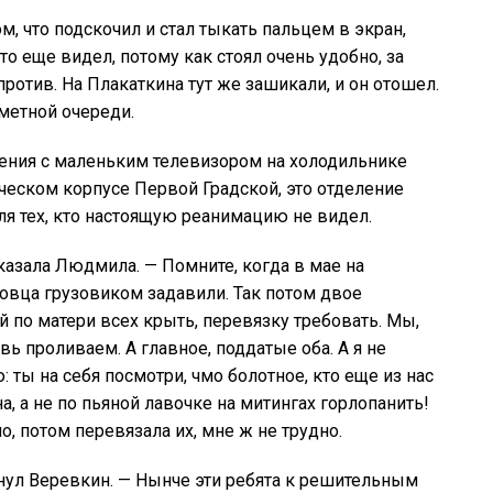
 что подскочил и стал тыкать пальцем в экран,
о еще видел, потому как стоял очень удобно, за
против. На Плакаткина тут же зашикали, и он отошел.
еметной очереди.
ления с маленьким телевизором на холодильнике
ическом корпусе Первой Градской, это отделение
ля тех, кто настоящую реанимацию не видел.
казала Людмила. — Помните, когда в мае на
новца грузовиком задавили. Так потом двое
 по матери всех крыть, перевязку требовать. Мы,
овь проливаем. А главное, поддатые оба. А я не
 ты на себя посмотри, чмо болотное, кто еще из нас
а, а не по пьяной лавочке на митингах горлопанить!
о, потом перевязала их, мне ж не трудно.
нул Веревкин. — Нынче эти ребята к решительным