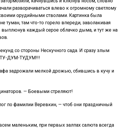
м затормозили, качнувшись и клюнув носом, словно
ачали разворачиваться влево к огромному светлому
 своими орудийными стволами. Картинка была
 не туман, там что-то горело впереди, заволакивая
, выплюнув каждый серое облачко дыма, и тут же на
вов.
секунд со стороны Нескучного сада. И сразу злым
 ТУ-ДУМ-ТУДУМ!!!
афа задрожали мелкой дрожью, сбившись в кучу и
рдинаторов. — Боевыми стреляют!
олог по фамилии Веревкин, — чтоб они праздничный
овсем маленьким, при первых залпах салюта всегда