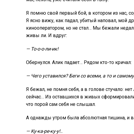
Я помню свой первый бой, в котором из нас, с
Я ясно вижу, как падал, убитый наповал, мой д
кинооператором, но не стал… Мы бежали недале
живы ли. И вдруг:
— То-о-о-ли-ик!
Обернулся. Алик падает… Рядом кто-то кричал:
— Чего уставился? Беги со всеми, а то и самому
Я бежал, не помня себя, а в голове стучало: н
сейчас… Из оставшихся в живых сформировали н
что порой сам себя не слышал.
А однажды утром была абсолютная тишина, и в
— Ку-ка-ре-ку-у!..