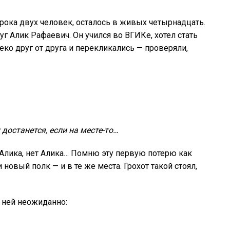
орока двух человек, осталось в живых четырнадцать.
руг Алик Рафаевич. Он учился во ВГИКе, хотел стать
ко друг от друга и перекликались — проверяли,
 достанется, если на месте-то…
ет Алика, нет Алика… Помню эту первую потерю как
овый полк — и в те же места. Грохот такой стоял,
 ней неожиданно: