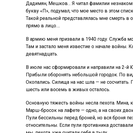
Дадимян, Мешков… Я читал фамилии незнакомы
букву «П», подумал, что мое место в этом спис
Такой реальной представлялась мне смерть в о
прямо в лицо….
В армию меня призвали в 1940 году. Служба мо
Там и застало меня известие о начале войны. К
девятнадцать.
В июле нас сформировали и направили на 2-й 
Прибыли оборонять небольшой городок. По виду
Окопались. Силища на нас шла — не сосчитать. 
шесть или восемь в живых осталось.
Основную тяжесть войны несла пехота. Мина, ко
Марш-бросок на лафете — одно, а на своих двоих
Пули бессильны перед броней, но вся броня пе
относительны. Если пули противника доставали 
мы, пехота, уже считали себя в тылу.