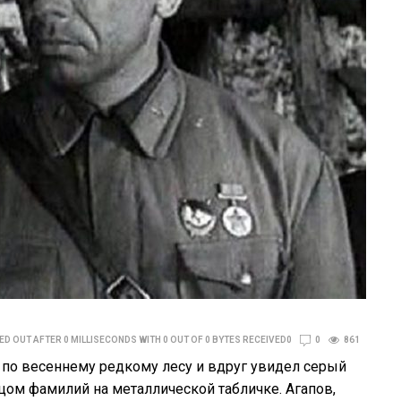
D OUT AFTER 0 MILLISECONDS WITH 0 OUT OF 0 BYTES RECEIVED0
0
861
 по весеннему редкому лесу и вдруг увидел серый
цом фамилий на металлической табличке. Агапов,