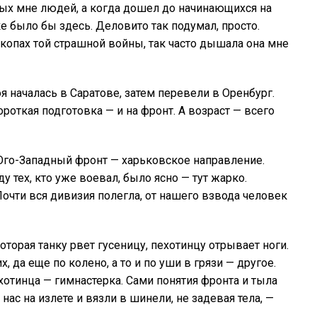
х мне людей, а когда дошел до начинающихся на
ке было бы здесь. Деловито так подумал, просто.
копах той страшной войны, так часто дышала она мне
я началась в Саратове, затем перевели в Оренбург.
ороткая подготовка — и на фронт. А возраст — всего
Юго-Западный фронт — харьковское направление.
 тех, кто уже воевал, было ясно — тут жарко.
Почти вся дивизия полегла, от нашего взвода человек
торая танку рвет гусеницу, пехотинцу отрывает ноги.
, да еще по колено, а то и по уши в грязи — другое.
хотинца — гимнастерка. Сами понятия фронта и тыла
нас на излете и вязли в шинели, не задевая тела, —