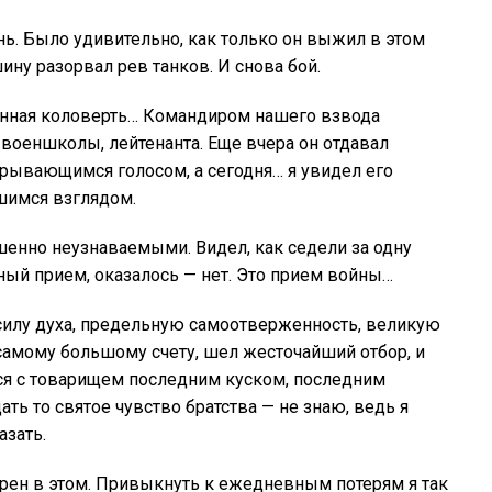
нь. Было удивительно, как только он выжил в этом
ину разорвал рев танков. И снова бой.
гненная коловерть… Командиром нашего взвода
 военшколы, лейтенанта. Еще вчера он отдавал
ывающимся голосом, а сегодня… я увидел его
шимся взглядом.
шенно неузнаваемыми. Видел, как седели за одну
рный прием, оказалось — нет. Это прием войны…
 силу духа, предельную самоотверженность, великую
самому большому счету, шел жесточайший отбор, и
я с товарищем последним куском, последним
ать то святое чувство братства — не знаю, ведь я
азать.
ерен в этом. Привыкнуть к ежедневным потерям я так