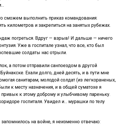
и…
 что сможем выполнить приказ командования:
ть километров и закрепиться на занятых рубежах.
ндаж погреться. Вдруг — взрыв! И дальше — ничего
нтузия. Уже в госпитале узнал, что все, кто был
оспевшие солдаты нас отрыли.
лок, а потом отправили санпоездом в другой
Буйнакске. Ехали долго, дней десять, и в пути мне
помогая санитарам, молодой солдат (из легкораненых,
ыли к месту назначения, и в общей суматохе я
то привык к этому доброму и улыбчивому пареньку.
 коридоре госпиталя. Увидел и… мурашки по телу
 запомнилось на войне, я неизменно отвечаю: