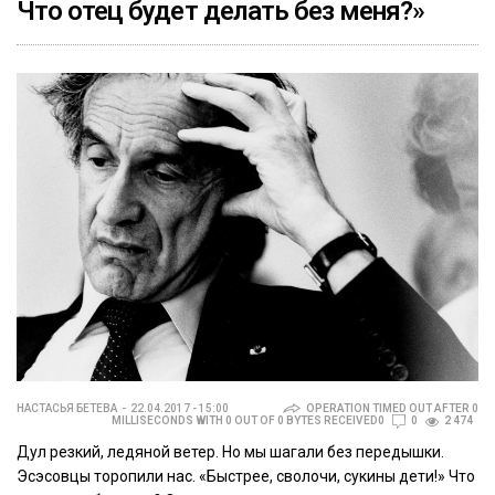
Что отец будет делать без меня?»
НАСТАСЬЯ БЕТЕВА
22.04.2017 - 15:00
OPERATION TIMED OUT AFTER 0
MILLISECONDS WITH 0 OUT OF 0 BYTES RECEIVED0
0
2 474
Дул резкий, ледяной ветер. Но мы шагали без передышки.
Эсэсовцы торопили нас. «Быстрее, сволочи, сукины дети!» Что