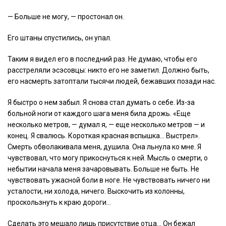
— Больше не могу, — простонал он.
Его штаны спустились, он упал.
Таким я видел его в последний раз. Не думаю, чтобы его
расстреляли эсэсовцы: никто его не заметил. Должно быть,
его насмерть затоптали тысячи людей, бежавших позади нас.
Я быстро о нем забыл. Я снова стал думать о себе. Из-за
больной ноги от каждого шага меня била дрожь. «Еще
несколько метров, — думал я, — еще несколько метров — и
конец. Я свалюсь. Короткая красная вспышка… Выстрел».
Смерть обволакивала меня, душила. Она льнула ко мне. Я
чувствовал, что могу прикоснуться к ней. Мысль о смерти, о
небытии начала меня зачаровывать. Больше не быть. Не
чувствовать ужасной боли в ноге. Не чувствовать ничего ни
усталости, ни холода, ничего. Выскочить из колонны,
проскользнуть к краю дороги…
Сделать это мешало лишь присутствие отца… Он бежал