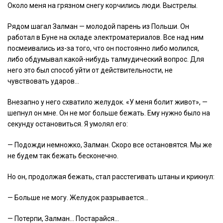
Около меня на грязном снегу корчились люди. Выстрелы.
Рядом шагал Залман — молодой парень из Польши. Он
работал в Буне на складе электроматериалов. Все над ним
посмеивались из-за того, что он постоянно либо молился,
либо обдумывал какой-нибудь талмудический вопрос. Для
него это был способ уйти от действительности, не
чувствовать ударов…
Внезапно у него схватило желудок. «У меня болит живот», —
шепнул он мне. Он не мог больше бежать. Ему нужно было на
секунду остановиться. Я умолял его:
— Подожди немножко, Залман. Скоро все остановятся. Мы же
не будем так бежать бесконечно.
Но он, продолжая бежать, стал расстегивать штаны и крикнул:
— Больше не могу. Желудок разрывается…
— Потерпи, Залман… Постарайся…