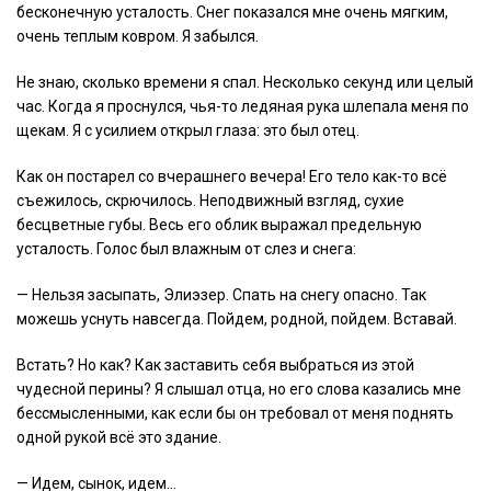
бесконечную усталость. Снег показался мне очень мягким,
очень теплым ковром. Я забылся.
Не знаю, сколько времени я спал. Несколько секунд или целый
час. Когда я проснулся, чья-то ледяная рука шлепала меня по
щекам. Я с усилием открыл глаза: это был отец.
Как он постарел со вчерашнего вечера! Его тело как-то всё
съежилось, скрючилось. Неподвижный взгляд, сухие
бесцветные губы. Весь его облик выражал предельную
усталость. Голос был влажным от слез и снега:
— Нельзя засыпать, Элиэзер. Спать на снегу опасно. Так
можешь уснуть навсегда. Пойдем, родной, пойдем. Вставай.
Встать? Но как? Как заставить себя выбраться из этой
чудесной перины? Я слышал отца, но его слова казались мне
бессмысленными, как если бы он требовал от меня поднять
одной рукой всё это здание.
— Идем, сынок, идем…