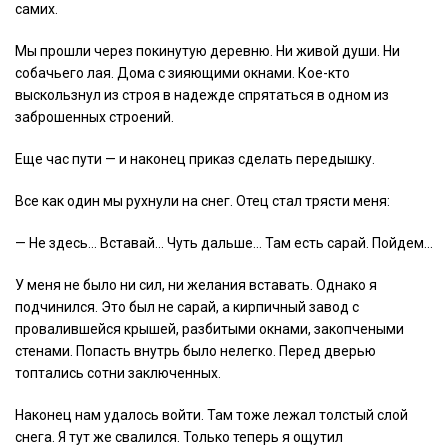
самих.
Мы прошли через покинутую деревню. Ни живой души. Ни
собачьего лая. Дома с зияющими окнами. Кое-кто
выскользнул из строя в надежде спрятаться в одном из
заброшенных строений.
Еще час пути — и наконец приказ сделать передышку.
Все как один мы рухнули на снег. Отец стал трясти меня:
— Не здесь… Вставай… Чуть дальше… Там есть сарай. Пойдем…
У меня не было ни сил, ни желания вставать. Однако я
подчинился. Это был не сарай, а кирпичный завод с
провалившейся крышей, разбитыми окнами, закопчеными
стенами. Попасть внутрь было нелегко. Перед дверью
топтались сотни заключенных.
Наконец нам удалось войти. Там тоже лежал толстый слой
снега. Я тут же свалился. Только теперь я ощутил