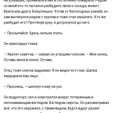
на уснувших, проникала в них и постепенно пожирала. Рядом
со мной кто-то пытался разбудить своего соседа, может,
брата или друга. Безуспешно. Устав от бесплодных усилий, он
сам вытянулся рядом с трупом и тоже стал засыпать. Кто же
разбудит его? Протянув руку, я дотронулся до него:
— Просыпайся. Здесь нельзя спать.
Он приоткрыл глаза:
— Хватит советов, — сказал он угасшим голосом. — Мне конец.
Оставь меня в покое. Оставь.
Отец тоже слегка задремал. Я не видел его глаз. Шапка
закрывала ему лицо.
— Проснись, — шепнул я ему на ухо.
Он вздрогнул, сел и осмотрелся вокруг потерянным и
непонимающим взглядом. Взглядом сироты. Он рассматривал
всё, что его окружало, с таким видом, будто вдруг решил