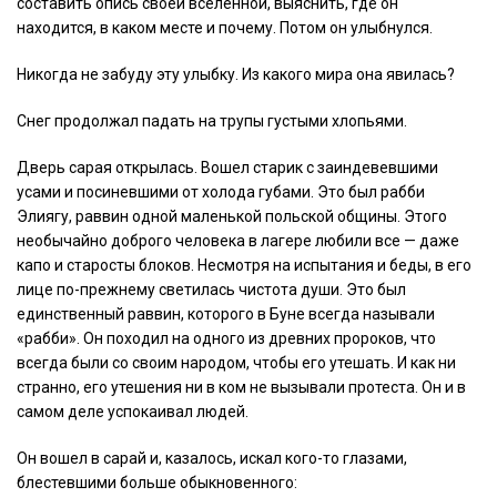
составить опись своей вселенной, выяснить, где он
находится, в каком месте и почему. Потом он улыбнулся.
Никогда не забуду эту улыбку. Из какого мира она явилась?
Снег продолжал падать на трупы густыми хлопьями.
Дверь сарая открылась. Вошел старик с заиндевевшими
усами и посиневшими от холода губами. Это был рабби
Элиягу, раввин одной маленькой польской общины. Этого
необычайно доброго человека в лагере любили все — даже
капо и старосты блоков. Несмотря на испытания и беды, в его
лице по-прежнему светилась чистота души. Это был
единственный раввин, которого в Буне всегда называли
«рабби». Он походил на одного из древних пророков, что
всегда были со своим народом, чтобы его утешать. И как ни
странно, его утешения ни в ком не вызывали протеста. Он и в
самом деле успокаивал людей.
Он вошел в сарай и, казалось, искал кого-то глазами,
блестевшими больше обыкновенного: