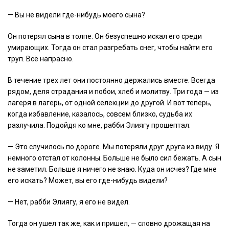
— Вы не видели где-нибудь моего сына?
Он потерял сына в толпе. Он безуспешно искал его среди
умирающих. Тогда он стал разгребать снег, чтобы найти его
труп. Всё напрасно.
В течение трех лет они постоянно держались вместе. Всегда
рядом, деля страдания и побои, хлеб и молитву. Три года — из
лагеря в лагерь, от одной селекции до другой. И вот теперь,
когда избавление, казалось, совсем близко, судьба их
разлучила. Подойдя ко мне, рабби Элиягу прошептал:
— Это случилось по дороге. Мы потеряли друг друга из виду. Я
немного отстал от колонны. Больше не было сил бежать. А сын
не заметил. Больше я ничего не знаю. Куда он исчез? Где мне
его искать? Может, вы его где-нибудь видели?
— Нет, рабби Элиягу, я его не видел.
Тогда он ушел так же, как и пришел, — словно дрожащая на