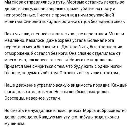
Мы снова отправлялись в путь. Мертвые остались лежать во
дворе, в снегу, словно верные стражи, убитые на посту и
непогребенные. Никто не прочел над ними заупокойной
молитвы. Сыновья покидали останки отцов без единой слезы.
Пока мы шли, снег всё сыпал и сыпал, не переставая. Мы шли
медленно. Казалось, даже охрана устала. Больная нога
перестала меня беспокоить. Должно быть, была полностью
отморожена. Я остался без ноги. Она словно отделилась от
моего тела, как колесо от телеги. Ничего не поделаешь.
Придется мне смириться с тем, что буду жить с одной ногой.
Главное, не думать об этом. Оставить все мысли на потом.
Наше движение утратило всякую видимость порядка. Каждый
шагал, как хотел, как мог. Не слышно было выстрелов.
Эсэсовцы, наверное, устали.
Но смерть не нуждалась в помощниках. Мороз добросовестно
делал свое дело. Каждую минуту кто-нибудь падал: конец
мучениям.