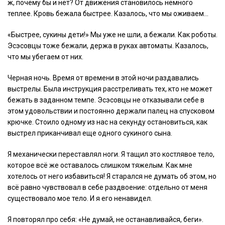
ж, почему бы и нет? От движения становилось немного
теплее. Кровь бежала быстрее. Казалось, что мы оживаем…
«Быстрее, сукины дети!» Мы уже не шли, а бежали. Как роботы.
Эсэсовцы тоже бежали, держа в руках автоматы. Казалось,
что мы убегаем от них.
Черная ночь. Время от времени в этой ночи раздавались
выстрелы. Была инструкция расстреливать тех, кто не может
бежать в заданном темпе. Эсэсовцы не отказывали себе в
этом удовольствии и постоянно держали палец на спусковом
крючке. Стоило одному из нас на секунду остановиться, как
выстрел приканчивал еще одного сукиного сына.
Я механически переставлял ноги. Я тащил это костлявое тело,
которое всё же оставалось слишком тяжелым. Как мне
хотелось от него избавиться! Я старался не думать об этом, но
всё равно чувствовал в себе раздвоение: отдельно от меня
существовало мое тело. И я его ненавидел.
Я повторял про себя: «Не думай, не останавливайся, беги».