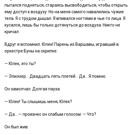
пытался подняться, стараясь высвободиться, чтобы открыть
ему доступ к воздуху. Но на меня самого навалились чужие
тела. Я с трудом дышал. Я впивался ногтями в чьи-то лица. Я
кусался, лишь бы только дотянуться до воздуха. Никто не
кричал.
Вдруг я вспомнил. Юлек! Парень из Варшавы, игравший в
оркестре Буны на скрипке.
— Юлек, это ты?
— Элиэзер… Двадцать пять плетей… Да… Я помню.
Он замолчал. Долгая пауза.
— Юлек! Ты слышишь меня, Юлек?
— Да… — произнес он слабым голосом. — Что?
Он был жив.