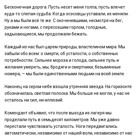
Бесконечная дорога. Пусть несет меня толпа, пусть влечет
куда-то слепая судьба. Когда эсэсовцы уставали, их меняли.
Ну а мы были всё те же. С окоченевшими, несмотря на бег,
руками и ногами, с пересохшим горлом, голодные,
задыхающиеся, мы продолжали бежать.
Каждый из нас был царем природы, властелином мира. Мы
забыли обо всем: о смерти, об усталости, о собственных
потребностях. Сильнее мороза и голода, сильнее пуль и
желания умереть, мы, бродяги и смертники, безымянные
номера, — мы были единственными людьми на всей земле.
Наконец на сером небе взошла утренняя звезда. На горизонте
обозначилась светлая полоска. Мы больше не могли, у нас не
осталось ни сил, ни иллюзий.
Комендант объявил, что после выхода из лагеря мы
проделали путь в семьдесят километров. Мы уже давно
перестали чувствовать усталость. Ноги передвигались
автоматически, независимо от нашей воли, независимо от нас