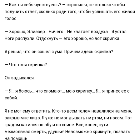
— Как ты себя чувствуешь? — спросил я, не столько чтобы
получить ответ, сколько ради того, чтобы услышать его живой
голос.
— Хорошо, Элиэзер… Ничего… Не хватает воздуха… Я устал…
Ноги распухли. Отдохнуть — это хорошо, но вот скрипка…
Я решил, что он сошел с ума. Причем здесь скрипка?
— Что твоя скрипка?
Он задыхался:
— Я… я боюсь… что сломают… мою скрипку… Я… я принес ее с
собой.
Я не мог ему ответить. Кто-то всем телом навалился на меня,
закрыв мне лицо. Я уже не мог дышать ни ртом, ни носом. Пот
градом катился по лбу и по спине. Всё, конец пути.
Безмолвная смерть, удушье! Невозможно крикнуть, позвать
на помощь.