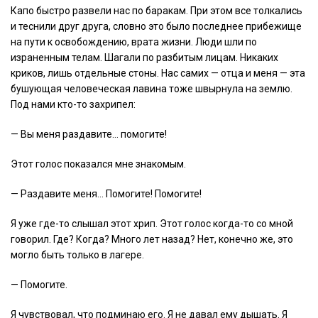
Капо быстро развели нас по баракам. При этом все толкались
и теснили друг друга, словно это было последнее прибежище
на пути к освобождению, врата жизни. Люди шли по
израненным телам. Шагали по разбитым лицам. Никаких
криков, лишь отдельные стоны. Нас самих — отца и меня — эта
бушующая человеческая лавина тоже швырнула на землю.
Под нами кто-то захрипел:
— Вы меня раздавите… помогите!
Этот голос показался мне знакомым.
— Раздавите меня… Помогите! Помогите!
Я уже где-то слышал этот хрип. Этот голос когда-то со мной
говорил. Где? Когда? Много лет назад? Нет, конечно же, это
могло быть только в лагере.
— Помогите.
Я чувствовал, что подминаю его. Я не давал ему дышать. Я