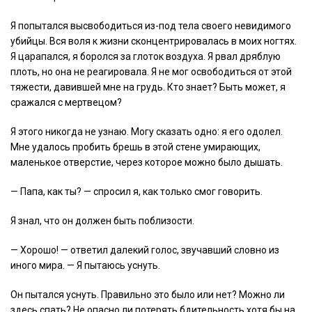
Я попытался высвободиться из-под тела своего невидимого
убийцы. Вся воля к жизни сконцентрировалась в моих ногтях.
Я царапался, я боролся за глоток воздуха. Я рвал дряблую
плоть, но она не реагировала. Я не мог освободиться от этой
тяжести, давившей мне на грудь. Кто знает? Быть может, я
сражался с мертвецом?
Я этого никогда не узнаю. Могу сказать одно: я его одолел.
Мне удалось пробить брешь в этой стене умирающих,
маленькое отверстие, через которое можно было дышать.
— Папа, как ты? — спросил я, как только смог говорить.
Я знал, что он должен быть поблизости.
— Хорошо! — ответил далекий голос, звучавший словно из
иного мира. — Я пытаюсь уснуть.
Он пытался уснуть. Правильно это было или нет? Можно ли
здесь спать? Не опасно ли потерять бдительность хотя бы на