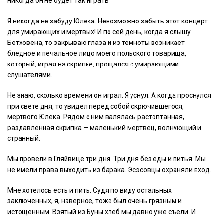
никогда он не будет так играть.
Я никогда не забуду Юлека. Невозможно забыть этот концерт
для умирающих и мертвых! И по сей день, когда я слышу
Бетховена, то закрываю глаза и из темноты возникает
бледное и печальное лицо моего польского товарища,
который, играя на скрипке, прощался с умирающими
слушателями.
Не знаю, сколько времени он играл. Я уснул. А когда проснулся
при свете дня, то увидел перед собой скрючившегося,
мертвого Юлека. Рядом с ним валялась растоптанная,
раздавленная скрипка — маленький мертвец, волнующий и
странный.
Мы провели в Гляйвице три дня. Три дня без еды и питья. Мы
не имели права выходить из барака. Эсэсовцы охраняли вход.
Мне хотелось есть и пить. Судя по виду остальных
заключенных, я, наверное, тоже был очень грязным и
истощенным. Взятый из Буны хлеб мы давно уже съели. И