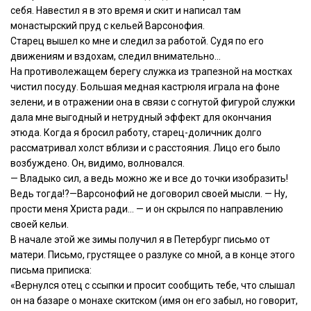
себя. Навестил я в это время и скит и написал там
монастырский пруд с кельей Варсонофия.
Старец вышел ко мне и следил за работой. Судя по его
движениям и вздохам, следил внимательно…
На противолежащем берегу служка из трапезной на мостках
чистил посуду. Большая медная кастрюля играла на фоне
зелени, и в отражении она в связи с согнутой фигурой служки
дала мне выгодный и нетрудный эффект для окончания
этюда. Когда я бросил работу, старец-доличник долго
рассматривал холст вблизи и с расстояния. Лицо его было
возбуждено. Он, видимо, волновался.
— Владыко сил, а ведь можно же и все до точки изобразить!
Ведь тогда!?—Варсонофий не договорил своей мысли. — Ну,
прости меня Христа ради… — и он скрылся по направлению
своей кельи.
В начале этой же зимы получил я в Петербург письмо от
матери. Письмо, грустящее о разлуке со мной, а в конце этого
письма приписка:
«Вернулся отец с ссыпки и просит сообщить тебе, что слышал
он на базаре о монахе скитском (имя он его забыл, но говорит,