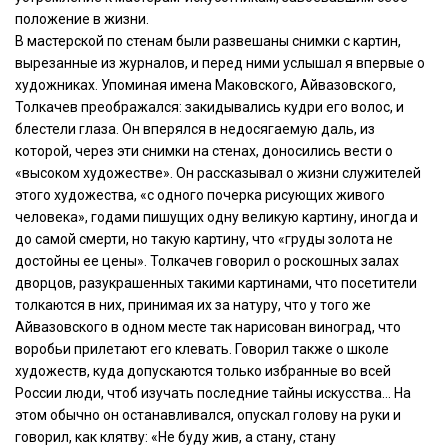
положение в жизни.
В мастерской по стенам были развешаны снимки с картин,
вырезанные из журналов, и перед ними услышал я впервые о
художниках. Упоминая имена Маковского, Айвазовского,
Толкачев преображался: закидывались кудри его волос, и
блестели глаза. Он вперялся в недосягаемую даль, из
которой, через эти снимки на стенах, доносились вести о
«высоком художестве». Он рассказывал о жизни служителей
этого художества, «с одного почерка рисующих живого
человека», годами пишущих одну великую картину, иногда и
до самой смерти, но такую картину, что «груды золота не
достойны ее цены». Толкачев говорил о роскошных залах
дворцов, разукрашенных такими картинами, что посетители
толкаются в них, принимая их за натуру, что у того же
Айвазовского в одном месте так нарисован виноград, что
воробьи прилетают его клевать. Говорил также о школе
художеств, куда допускаются только избранные во всей
России люди, чтоб изучать последние тайны искусства… На
этом обычно он останавливался, опускал голову на руки и
говорил, как клятву: «Не буду жив, а стану, стану