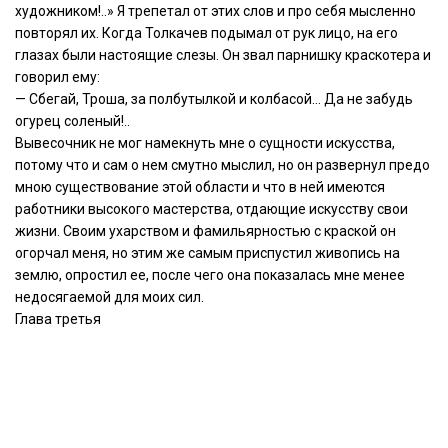
художником!..» Я трепетал от этих слов и про себя мысленно
повторял их. Когда Толкачев подымал от рук лицо, на его
глазах были настоящие слезы. Он звал парнишку краскотера и
говорил ему:
— Сбегай, Троша, за полбутылкой и колбасой… Да не забудь
огурец соленый!..
Вывесочник не мог намекнуть мне о сущности искусства,
потому что и сам о нем смутно мыслил, но он развернул предо
мною существование этой области и что в ней имеются
работники высокого мастерства, отдающие искусству свои
жизни. Своим ухарством и фамильярностью с краской он
огорчал меня, но этим же самым приспустил живопись на
землю, опростил ее, после чего она показалась мне менее
недосягаемой для моих сил.
Глава третья