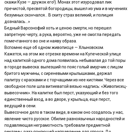
скажи Кузе — дружок его!). Монах этот изуродовал лик
пречистой, пресвятой богородицы, вышел из ума и в мучениях
безумных скончался… В скиту страх великий, и полиция
дозналась…»
Бедный Варсонофий хоть и ценою смерти, но перешел
запретную черту, а рука, вероятно, уже не смогла передать
помечтанного во сне и наяву образа.
Вспомню еще об одном живописце — Хлыновском.
Кажется, на этом же отрезке времени на Купеческой улице
над калиткой одного дома появилась небывалая до той поры
в городе вывеска: вылезший по пояс голый амурчик с лицом
бритого мужчины, с сиреневыми крылышками, держал
палитру с красками и с торчащими из нее кистями. Через все
свободное поле шла витиеватой вязью надпись: «Живописец-
вывесочник». На калитке был перст, указующий и без того
единственный вход, а во дворе, у крыльца, еще перст,
ведущий в сени.
Вывесочное дело в таком виде, в каком оно создалось у нас,
явление чисто русское. Обилие разноязычных народностей и
подавляющая неграмотность требовали предметной
рекламы, разъясняющей направление для спроса. До