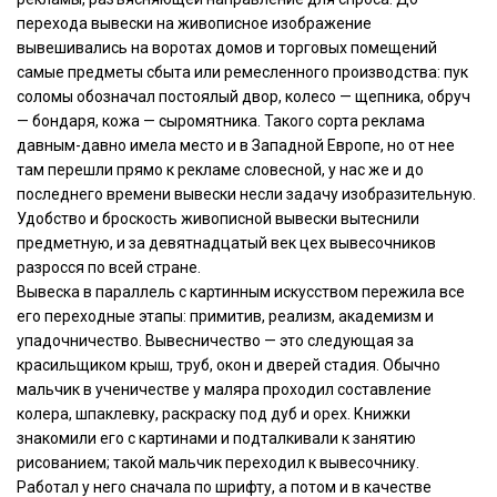
перехода вывески на живописное изображение
вывешивались на воротах домов и торговых помещений
самые предметы сбыта или ремесленного производства: пук
соломы обозначал постоялый двор, колесо — щепника, обруч
— бондаря, кожа — сыромятника. Такого сорта реклама
давным-давно имела место и в Западной Европе, но от нее
там перешли прямо к рекламе словесной, у нас же и до
последнего времени вывески несли задачу изобразительную.
Удобство и броскость живописной вывески вытеснили
предметную, и за девятнадцатый век цех вывесочников
разросся по всей стране.
Вывеска в параллель с картинным искусством пережила все
его переходные этапы: примитив, реализм, академизм и
упадочничество. Вывесничество — это следующая за
красильщиком крыш, труб, окон и дверей стадия. Обычно
мальчик в ученичестве у маляра проходил составление
колера, шпаклевку, раскраску под дуб и орех. Книжки
знакомили его с картинами и подталкивали к занятию
рисованием; такой мальчик переходил к вывесочнику.
Работал у него сначала по шрифту, а потом и в качестве