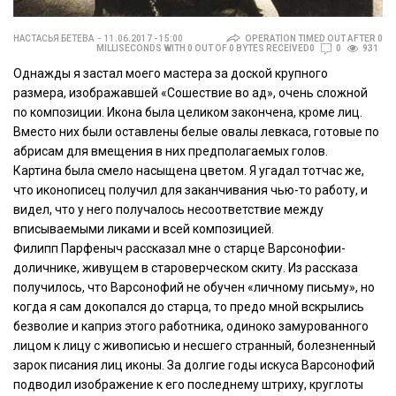
НАСТАСЬЯ БЕТЕВА
11.06.2017 - 15:00
OPERATION TIMED OUT AFTER 0
MILLISECONDS WITH 0 OUT OF 0 BYTES RECEIVED0
0
931
Однажды я застал моего мастера за доской крупного
размера, изображавшей «Сошествие во ад», очень сложной
по композиции. Икона была целиком закончена, кроме лиц.
Вместо них были оставлены белые овалы левкаса, готовые по
абрисам для вмещения в них предполагаемых голов.
Картина была смело насыщена цветом. Я угадал тотчас же,
что иконописец получил для заканчивания чью-то работу, и
видел, что у него получалось несоответствие между
вписываемыми ликами и всей композицией.
Филипп Парфеныч рассказал мне о старце Варсонофии-
доличнике, живущем в староверческом скиту. Из рассказа
получилось, что Варсонофий не обучен «личному письму», но
когда я сам докопался до старца, то предо мной вскрылись
безволие и каприз этого работника, одиноко замурованного
лицом к лицу с живописью и несшего странный, болезненный
зарок писания лиц иконы. За долгие годы искуса Варсонофий
подводил изображение к его последнему штриху, круглоты