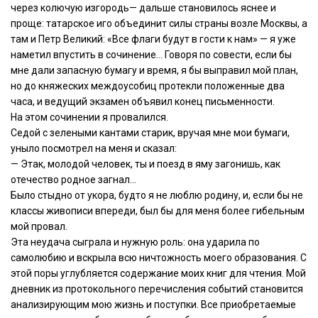
через колючую изгородь— дальше становилось яснее и
проще: татарское иго объединит силы страны возле Москвы, а
там и Петр Великий: «Все флаги будут в гости к нам» — я уже
наметил впустить в сочинение… Говоря по совести, если бы
мне дали запасную бумагу и время, я бы выправил мой план,
но до княжеских междоусобиц протекли положенные два
часа, и ведущий экзамен объявил конец письменности.
На этом сочинении я провалился.
Седой с зелеными кантами старик, вручая мне мои бумаги,
уныло посмотрел на меня и сказал:
— Этак, молодой человек, ты и поезд в яму загонишь, как
отечество родное загнал…
Было стыдно от укора, будто я не люблю родину, и, если бы не
классы живописи впереди, был бы для меня более гибельным
мой провал.
Эта неудача сыграла и нужную роль: она ударила по
самолюбию и вскрыла всю ничтожность моего образования. С
этой поры углубляется содержание моих книг для чтения. Мой
дневник из протокольного перечисления событий становится
анализирующим мою жизнь и поступки. Все приобретаемые