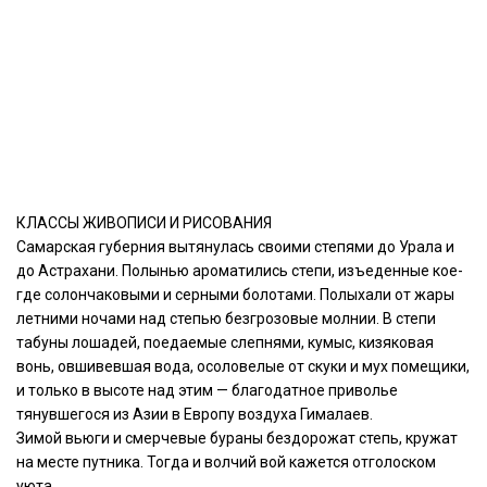
КЛАССЫ ЖИВОПИСИ И РИСОВАНИЯ
Самарская губерния вытянулась своими степями до Урала и
до Астрахани. Полынью ароматились степи, изъеденные кое-
где солончаковыми и серными болотами. Полыхали от жары
летними ночами над степью безгрозовые молнии. В степи
табуны лошадей, поедаемые слепнями, кумыс, кизяковая
вонь, овшивевшая вода, осоловелые от скуки и мух помещики,
и только в высоте над этим — благодатное приволье
тянувшегося из Азии в Европу воздуха Гималаев.
Зимой вьюги и смерчевые бураны бездорожат степь, кружат
на месте путника. Тогда и волчий вой кажется отголоском
уюта.