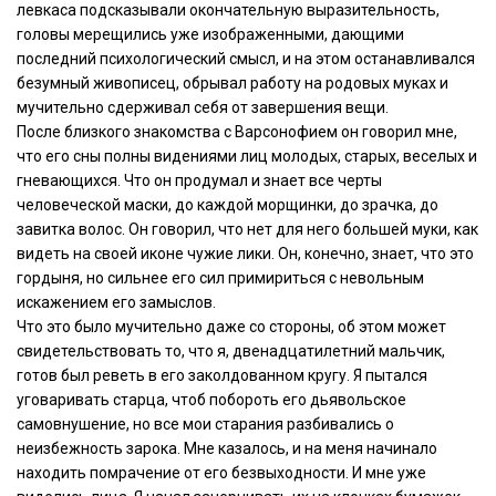
левкаса подсказывали окончательную выразительность,
головы мерещились уже изображенными, дающими
последний психологический смысл, и на этом останавливался
безумный живописец, обрывал работу на родовых муках и
мучительно сдерживал себя от завершения вещи.
После близкого знакомства с Варсонофием он говорил мне,
что его сны полны видениями лиц молодых, старых, веселых и
гневающихся. Что он продумал и знает все черты
человеческой маски, до каждой морщинки, до зрачка, до
завитка волос. Он говорил, что нет для него большей муки, как
видеть на своей иконе чужие лики. Он, конечно, знает, что это
гордыня, но сильнее его сил примириться с невольным
искажением его замыслов.
Что это было мучительно даже со стороны, об этом может
свидетельствовать то, что я, двенадцатилетний мальчик,
готов был реветь в его заколдованном кругу. Я пытался
уговаривать старца, чтоб побороть его дьявольское
самовнушение, но все мои старания разбивались о
неизбежность зарока. Мне казалось, и на меня начинало
находить помрачение от его безвыходности. И мне уже