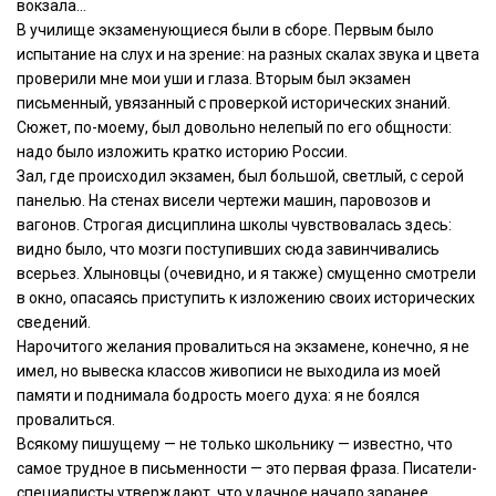
вокзала…
В училище экзаменующиеся были в сборе. Первым было
испытание на слух и на зрение: на разных скалах звука и цвета
проверили мне мои уши и глаза. Вторым был экзамен
письменный, увязанный с проверкой исторических знаний.
Сюжет, по-моему, был довольно нелепый по его общности:
надо было изложить кратко историю России.
Зал, где происходил экзамен, был большой, светлый, с серой
панелью. На стенах висели чертежи машин, паровозов и
вагонов. Строгая дисциплина школы чувствовалась здесь:
видно было, что мозги поступивших сюда завинчивались
всерьез. Хлыновцы (очевидно, и я также) смущенно смотрели
в окно, опасаясь приступить к изложению своих исторических
сведений.
Нарочитого желания провалиться на экзамене, конечно, я не
имел, но вывеска классов живописи не выходила из моей
памяти и поднимала бодрость моего духа: я не боялся
провалиться.
Всякому пишущему — не только школьнику — известно, что
самое трудное в письменности — это первая фраза. Писатели-
специалисты утверждают, что удачное начало заранее