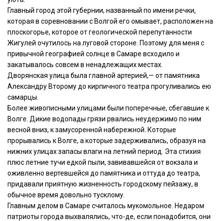
Главный город этой губернии, названный по имени речки,
которая в соревновании с Волгой его омывает, расположен на
плоскогорье, которое от геологической перепутанности
Жигулей очутилось на луговой стороне. Поэтому для меня с
привычной географией солнце в Самаре всходило и
закатывалось совсем в ненадлежащих местах.
Дворянская улица была главной артерией,— от памятника
Александру Второму до кирпичного театра прогуливались ею
самарцы.
Более живописными улицами были поперечные, сбегавшие к
Волге. Дикие водопады грязи рвались неудержимо по ним
весной вниз, к замусоренной набережной. Которые
прорывались к Волге, а которые задерживались, образуя на
нижних улицах запасы влаги на летний период. Эта стихия
плюс летние тучи едкой пыли, завивавшейся от вокзала и
оживленно вертевшейся до памятника и оттуда до театра,
придавали приятную жизненность городскому пейзажу, в
обычное время довольно тусклому.
Главным делом в Самаре считалось мукомольное. Недаром
патриоты города выхвалялись, что-де, если понадобится, они