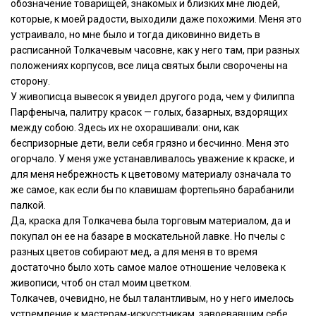
обозначение товарищей, знакомых и близких мне людей,
которые, к моей радости, выходили даже похожими. Меня это
устраивало, но мне было и тогда диковинно видеть в
расписанной Толкачевым часовне, как у него там, при разных
положениях корпусов, все лица святых были сворочены на
сторону.
У живописца вывесок я увидел другого рода, чем у Филиппа
Парфеныча, палитру красок — голых, базарных, вздорящих
между собою. Здесь их не охорашивали: они, как
беспризорные дети, вели себя грязно и бесчинно. Меня это
огорчало. У меня уже устанавливалось уважение к краске, и
для меня небрежность к цветовому материалу означала то
же самое, как если бы по клавишам фортепьяно барабанили
палкой.
Да, краска для Толкачева была торговым материалом, да и
покупал он ее на базаре в москательной лавке. Но пчелы с
разных цветов собирают мед, а для меня в то время
достаточно было хоть самое малое отношение человека к
живописи, чтоб он стал моим цветком.
Толкачев, очевидно, не был талантливым, но у него имелось
устремление к мастерам-искусстникам, завоевавшим себе