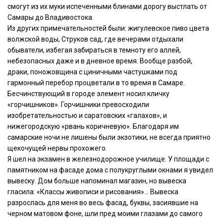
смогут из их муки испеченными блинами дорогу выстлать от
Самары до Владивостока.
Из других примечательностей были: жигулевское пиво цвета
волжской воды, Струков сад, где вечерами отдыхали
обыватели, избегая забираться в темноту его аллей,
небезопасных даже и в дневное время. Вообще разбой,
драки, поножовщина с циничными частушками под
гармонный перебор процветали в то время в Самаре.
Бесчинствующий в городе элемент носил кличку
«горчишников». Горчишники превосходили
изобретательностью и саратовских «галахов», и
нижегородскую «рвань коричневую». Благодаря им
самарские ночи не лишены были экзотики, не всегда приятно
щекочущей нервы прохожего.
Я шел на экзамен в железнодорожное училище. У площади с
памятником на фасаде дома с полукруглыми окнами я увидел
вывеску. Дом больше напоминал магазин, но вывеска
гласила: «Классы живописи и рисования»… Вывеска
разрослась для меня во весь фасад, буквы, засиявшие на
черном матовом фоне, шли пред моими глазами до самого