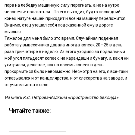
пора на лебедку машинную силу перегнать, а не на нутро
человечье полагаться… По его выходит, будто последний
конец натуге нашей приходит и все на машину переложится.
Видимо, отец утешал себя подсказанной ему в дороге
мыслью.
Тяжелое для меня было это время. Случайная поденная
работа у вывесочника давала иногда копеек 20—25 в день
раза три-четыре в неделю. Из этого уходило за подвальный
мой угол пятьдесят копеек, на карандаши и бумагу, и, как я ни
ухитрялся, дешевле, как на восемь копеек в день,
прокормиться было невозможно. Несмотря на это, я все-таки
отказывался и от канцелярства, и от слесарства на заводе, и
от учительства в селе.
Из книги К.С. Петрова-Водкина «Пространство Эвклида»
Читайте также: