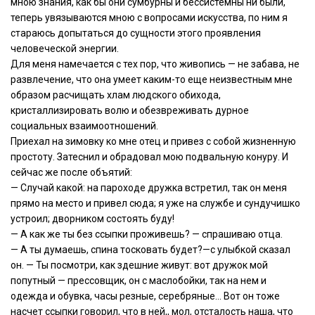
мною знания, как бы они сумбурны и бессистемны ни были,
теперь увязываются мною с вопросами искусства, по ним я
стараюсь допытаться до сущности этого проявления
человеческой энергии.
Для меня намечается с тех пор, что живопись — не забава, не
развлечение, что она умеет каким-то еще неизвестным мне
образом расчищать хлам людского обихода,
кристаллизировать волю и обезвреживать дурное
социальных взаимоотношений.
Приехал на зимовку ко мне отец и привез с собой жизненную
простоту. Затеснил и обрадовал мою подвальную конуру. И
сейчас же после объятий:
— Случай какой: на пароходе дружка встретил, так он меня
прямо на место и привел сюда; я уже на службе и сундучишко
устроил; дворником состоять буду!
— А как же ты без ссыпки проживешь? — спрашиваю отца.
— А ты думаешь, спина тосковать будет?—с улыбкой сказал
он. — Ты посмотри, как здешние живут: вот дружок мой
попутный — прессовщик, он с маслобойки, так на нем и
одежда и обувка, часы резные, серебряные… Вот он тоже
насчет ссыпки говорил, что в ней,, мол, отсталость наша, что