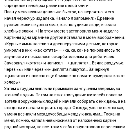
определяет иной раз развитие целой книги…
План у меня возник довольно быстро, но, вероятно, я его
начал чересчур издалека. Начало я запомнил: «Древние
русские жили в курных ямах, как полудикие люди, и сеяли
хлебные злаки…» На этом месте застопорило меня надолго.
Картины одна мрачнее другой вставали в моем воображении.
«Курные ямы» населил я древнерусскими детьми, которые
умирали в них, «как котята»,— «ка, ка, ко» не понравилось по
звучности и показалось оскорбительным для ребятишек.
Зачеркнул «котята» и написал — «цыплята»… Взяло раздумье:
через «ы» или через «и» цыплята пишутся… Зачеркнул
«цыплята» и написал еще близкое по памяти: «умирали, как от
холеры».
Затем с трудом выплыли промыслы за «пушным зверем», за
«гонкой водки». Потом на этих «полудиких жителей» полезли
артели вооруженных людей и начали собирать с них дань, а на
эти деньги начали строить города. Отсюда, уже не помню как,
у меня возникли междоусобицы между князьями… Тоска на
меня, помню, напала невыносимая от изложенных картин
родной истории, но все-таки я себя почувствовал перелезшим