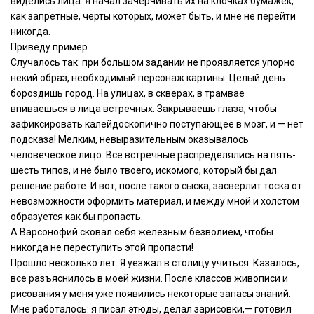
виделись лица. Я начал зачерчивать их на клочках бумажек,
как запретные, черты которых, может быть, и мне не перейти
никогда.
Приведу пример.
Случалось так: при большом задании не проявляется упорно
некий образ, необходимый персонаж картины. Целый день
бороздишь город. На улицах, в скверах, в трамвае
впиваешься в лица встречных. Закрываешь глаза, чтобы
зафиксировать калейдоскопично поступающее в мозг, и — нет
подсказа! Мелким, невыразительным оказывалось
человеческое лицо. Все встречные распределялись на пять-
шесть типов, и не было твоего, искомого, который бы дал
решение работе. И вот, после такого сыска, засверлит тоска от
невозможности оформить материал, и между мной и холстом
образуется как бы пропасть.
А Варсонофий сковал себя железным безволием, чтобы
никогда не переступить этой пропасти!
Прошло несколько лет. Я уезжал в столицу учиться. Казалось,
все разъяснилось в моей жизни. После классов живописи и
рисования у меня уже появились некоторые запасы знаний.
Мне работалось: я писал этюды, делал зарисовки,— готовил