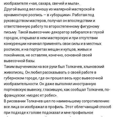
изобразителя «чая, сахара, свечей и мыла».
Другой выход вел юношу из малярной мастерской в
орнаментную роспись — в «уборщики». Работая под
руководством мастеров, получал он впоследствии и
ответственную работу по второстепенному фигурному
письму. Такой вывесочник-декоратор забирался в глухой
городок, открывал в нем мастерскую и при отсутствии
конкуренции начинал применять свои силы и в местных
росписях, и на портретах мещан и купцов, живых и
покойников, не оставляя, конечно, основной своей
вывесочной базы.
Таким выучеником на все руки был Толкачев, хлыновский
живописец. Он любил рассказывать о своей работе в
губернском городе, где он прошел весь курс вывесочной
изобразительности. Он даже выполнял иностранную
портновскую вывеску, гласившую, как сообщал Толкачев, по-
французски: «модес ет робес».
В рисовании Толкачев шел по наименьшему сопротивлению:
все лица он изображал в профиль. Этот облегчающий способ
при подходе к голове подсказал и мне профильное