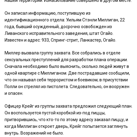
нашей территории. Изнасилование совершено в другом месте.
Он записал информацию, поступившую из
идентификационного отдела: Уильям Стэнли Миллиган, 22
года, бывший осужденный, досрочно освобожден из
Ливанского исправительного заведения, штат Огайо.
Известен и адрес: 933, Спринг-стрит, Ланкастер, Огайо.
Миллер вызвала группу захвата. Все собрались в отделе
сексуальных преступлений для разработки плана операции.
Сначала необходимо было выяснить, сколько людей живут в
одной квартире с Миллиганом. Две пострадавшие сообщили,
что он называл себя террористом и боевиком; в присутствии
Полли он стрелял из пистолета. Следовательно, он вооружен
и опасен.
Офицер Крейг из группы захвата предложил следующий план.
Он воспользуется пустой коробкой из-под пиццы,
притворившись, что кто-то по этому адресу заказал пиццу, и
когда Миллиган откроет дверь, Крейг попытается заглянуть
внутрь. Возражений не было.