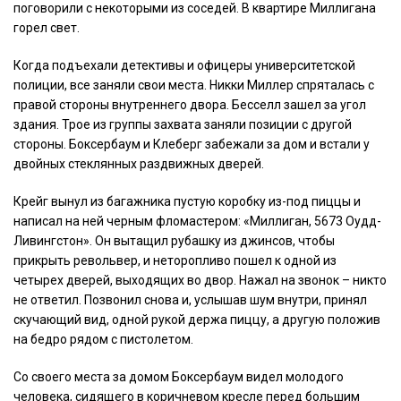
поговорили с некоторыми из соседей. В квартире Миллигана
горел свет.
Когда подъехали детективы и офицеры университетской
полиции, все заняли свои места. Никки Миллер спряталась с
правой стороны внутреннего двора. Бесселл зашел за угол
здания. Трое из группы захвата заняли позиции с другой
стороны. Боксербаум и Клеберг забежали за дом и встали у
двойных стеклянных раздвижных дверей.
Крейг вынул из багажника пустую коробку из-под пиццы и
написал на ней черным фломастером: «Миллиган, 5673 Оудд-
Ливингстон». Он вытащил рубашку из джинсов, чтобы
прикрыть револьвер, и неторопливо пошел к одной из
четырех дверей, выходящих во двор. Нажал на звонок – никто
не ответил. Позвонил снова и, услышав шум внутри, принял
скучающий вид, одной рукой держа пиццу, а другую положив
на бедро рядом с пистолетом.
Со своего места за домом Боксербаум видел молодого
человека, сидящего в коричневом кресле перед большим