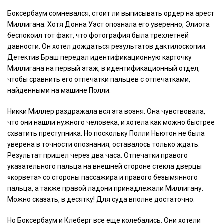
Боксербаум сомневался, стоит ли выписывать ордер на арест
Миллигана. Хотя Донна Уэст опознала его уверенно, Элиота
беспокоил тот факт, что фотография была трехлетней
давности. Он хотел дождаться результатов дактилоскопии.
Детектив Браш передал идентификационную карточку
Миллигана на первый этаж, в идентификационный отдел,
чтобы сравнить его отпечатки пальцев с отпечатками,
найденными на машине Полли.
Никки Миллер раздражала вся эта возня. Она чувствовала,
что они нашли нужного человека, и хотела как можно быстрее
схватить преступника. Но поскольку Полли Ньютон не была
уверена в точности опознания, оставалось только ждать.
Результат пришел через два часа. Отпечатки правого
указательного пальца на внешней стороне стекла дверцы
«корвета» со стороны пассажира и правого безымянного
пальца, а также правой ладони принадлежали Миллигану.
Можно сказать, в десятку! Для суда вполне достаточно.
Но Боксербаум и Клеберг все еще колебались. Они хотели