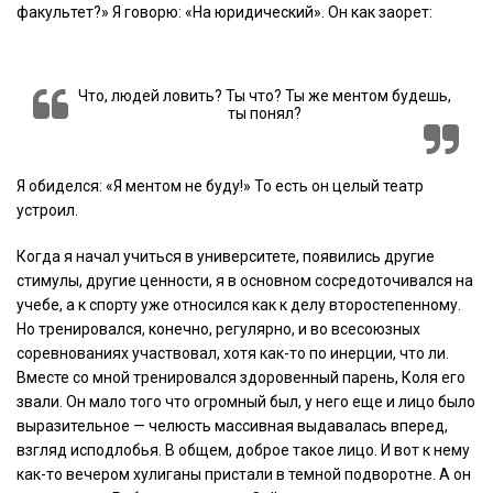
факультет?» Я говорю: «На юридический». Он как заорет:
Что, людей ловить? Ты что? Ты же ментом будешь,
ты понял?
Я обиделся: «Я ментом не буду!» То есть он целый театр
устроил.
Когда я начал учиться в университете, появились другие
стимулы, другие ценности, я в основном сосредоточивался на
учебе, а к спорту уже относился как к делу второстепенному.
Но тренировался, конечно, регулярно, и во всесоюзных
соревнованиях участвовал, хотя как-то по инерции, что ли.
Вместе со мной тренировался здоровенный парень, Коля его
звали. Он мало того что огромный был, у него еще и лицо было
выразительное — челюсть массивная выдавалась вперед,
взгляд исподлобья. В общем, доброе такое лицо. И вот к нему
как-то вечером хулиганы пристали в темной подворотне. А он