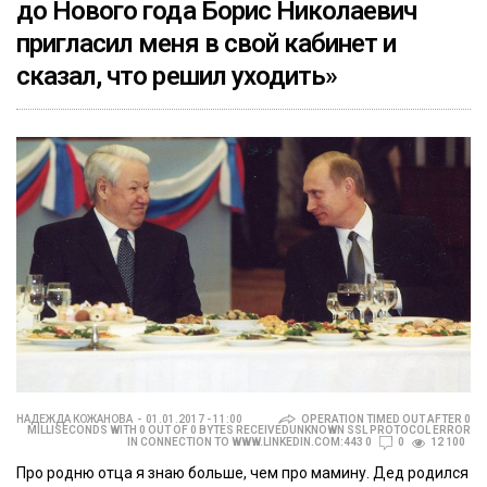
до Нового года Борис Николаевич
пригласил меня в свой кабинет и
сказал, что решил уходить»
НАДЕЖДА КОЖАНОВА
01.01.2017 - 11:00
OPERATION TIMED OUT AFTER 0
MILLISECONDS WITH 0 OUT OF 0 BYTES RECEIVEDUNKNOWN SSL PROTOCOL ERROR
IN CONNECTION TO WWW.LINKEDIN.COM:443 0
0
12 100
Про родню отца я знаю больше, чем про мамину. Дед родился