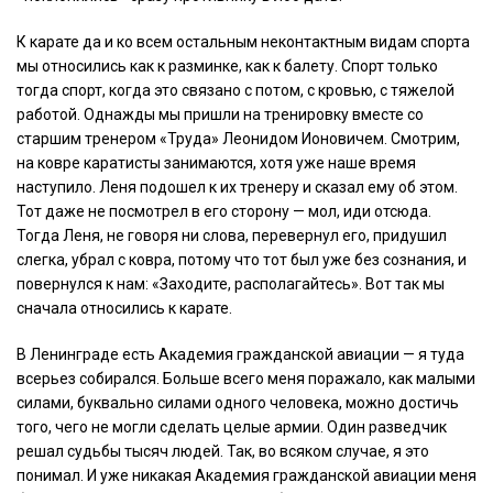
К карате да и ко всем остальным неконтактным видам спорта
мы относились как к разминке, как к балету. Спорт только
тогда спорт, когда это связано с потом, с кровью, с тяжелой
работой. Однажды мы пришли на тренировку вместе со
старшим тренером «Труда» Леонидом Ионовичем. Смотрим,
на ковре каратисты занимаются, хотя уже наше время
наступило. Леня подошел к их тренеру и сказал ему об этом.
Тот даже не посмотрел в его сторону — мол, иди отсюда.
Тогда Леня, не говоря ни слова, перевернул его, придушил
слегка, убрал с ковра, потому что тот был уже без сознания, и
повернулся к нам: «Заходите, располагайтесь». Вот так мы
сначала относились к карате.
В Ленинграде есть Академия гражданской авиации — я туда
всерьез собирался. Больше всего меня поражало, как малыми
силами, буквально силами одного человека, можно достичь
того, чего не могли сделать целые армии. Один разведчик
решал судьбы тысяч людей. Так, во всяком случае, я это
понимал. И уже никакая Академия гражданской авиации меня