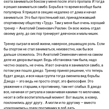
охота заниматься боксом у меня после этого пропала. И тогда
я решил заниматься самбо. Борьба в то время вообще была
популярна. Я пришел в секцию недалеко от дома и начал
заниматься. Это был простенький зал, принадлежавший
спортивному обществу «Труд». Там у меня был очень хороший
тренер — Анатолий Семенович Рахлин. Он всю жизнь отдал
своему делу, до сих пор тренирует девчонок и мальчишек.
Тренер сыграл в моей жизни, наверное, решающую роль. Если
бы спортом не стал заниматься, неизвестно, как бы все
дальше сложилось. Это Анатолий Семенович меня на самом
деле из двора вытащил. Ведь обстановка там была, надо
честно сказать, не очень. И вот сначала я занимался самбо, а
потом уже пошло дзюдо. Тренер принял решение, что теперь
будет дзюдо, и вся наша группа тогда сменила вид борьбы.
Дзюдо — это ведь не просто спорт, это философия. Это
уважение к старшим, к противнику, там нет слабых. В дзюдо
все, начиная от ритуала и заканчивая какими-то мелочами,
несет в себе воспитательный момент. Вот вышли, а ковер,
поклонились друг другу… А могли и по-другому — вместо
«поклонились» сразу противнику в лоб дать.