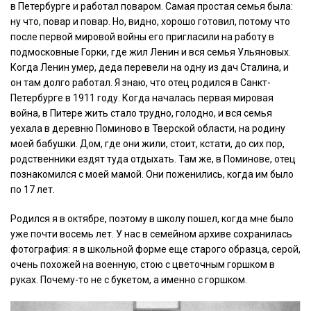
в Петербурге и работал поваром. Самая простая семья была:
ну что, повар и повар. Но, видно, хорошо готовил, потому что
после первой мировой войны его пригласили на работу в
подмосковные Горки, где жил Ленин и вся семья Ульяновых.
Когда Ленин умер, деда перевели на одну из дач Сталина, и
он там долго работал. Я знаю, что отец родился в Санкт-
Петербурге в 1911 году. Когда началась первая мировая
война, в Питере жить стало трудно, голодно, и вся семья
уехала в деревню Поминово в Тверской области, на родину
моей бабушки. Дом, где они жили, стоит, кстати, до сих пор,
родственники ездят туда отдыхать. Там же, в Поминове, отец
познакомился с моей мамой. Они поженились, когда им было
по 17 лет.
Родился я в октябре, поэтому в школу пошел, когда мне было
уже почти восемь лет. У нас в семейном архиве сохранилась
фотография: я в школьной форме еще старого образца, серой,
очень похожей на военную, стою с цветочным горшком в
руках. Почему-то не с букетом, а именно с горшком.