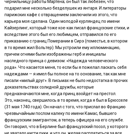
чернильницу работы Мартена; он был так любезен, что
подарил мне несколько безделушек из янтаря. И литераторы
парижских кафе с отвращением заключили из этого, что
карьера моя сделана. Один молодой курляндец по имени
Кайзерлинг, который тоже кое-как писал французские стихи, и
вследствие этого был его любимцем, отправился по его
приказанию с границ Померании в Сирэ (поместье, в котором
в то время жил Вольтер). Мы устроили ему иллюминацию,
причем огнями были изображены герб и инициалы
наследного принца с девизом: «Надежда человеческого
рода». Что касается меня, то если бы я пожелал ласкать себя
надеждами — я имел бы полное на то основание, так как мне
писали «милый друг». В письмах не было недостатка в прочих
доказательствах солидной дружбы, которые
предназначаются мне, когда принц взойдет на престол.
Это, наконец, свершилось в то время, когда я был в Брюсселе
(31 мая 1740 года). Он начал с того, что прислал во Францию
чрезвычайным послом калеку по имени Камас, бывшего
французским эмигрантом, а теперь офицера на его службе.
Он говорил, что в Берлине был французский посол, у которого
не хватало кисти руки, и что он, желая расплатиться за все,