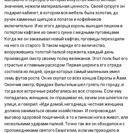
значения, нежели материальная ценность. Своей супруге он
подарил кабинет, в котором вся мебель была золотая, до
ручек каминных щипцов и лопаток и кофейников
включительно. И из этого дворца король выходил пешком в
потертом кафтане из синего сукна с медными пуговицами.
Когда же он заказывал новый кафтан, пуговицы переходили
на него со старого. В таком наряде его величество,
вооружившись толстой палкой сержанта, каждый день
производил смотр своему полку великанов. Этот полк был его
страстью и главным расходом. Первая шеренга его отряда
состояла из людей, среди которых самый маленьких имел
семь футов роста. Он их скупал со всех концов Европы и Азии.
Окончив смотр, Фридрих-Вильгельм шел гулять по городу, и
тогда все встречные разбегались во все стороны. Если ему
попадалась женщина, он спрашивал ее, зачем она шляется по
улице, и говорил: «Иди домой, негодница, честная женщина
должна заниматься своим хозяйством». И сопровождал
выговор здоровой пощечиной, а то и пинком ноги в живот, или
несколькими ударами палкой. Точно так же он обходился и с
проповедниками святого Евангелия, если им приходило в