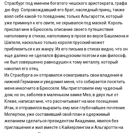
Страсбург под именем богатого чешского аристократа, графа
дю Фур. Сопровождавший его брат, наследный принц, также
взял себе какой-то псевдоним, только Альгаротти, который
уже примкнул к его свите, не скрывался под маской. Король
прислал мне в Брюссель описание своего путешествия
наполовину в стихах, наполовину в прозе во вкусе Башомона и
Шапеля, насколько только короля прусский может
приблизиться к их жанру. Из его письма в стихах видно, что он
еще далеко не сделался французским поэтом и как философ,
не был совершенно равнодушен к тому металлу, который
накопил его отец.
Из Страсбурга он отправился осматривать свои владения в
нижней Германии и уведомил меня, что собирается посетить
меня инкогнито в Брюсселе. Мы приготовили ему чудесный
дом; но он, заболев в маленьком замке Мез, в двух лье от
Клеве, написал мне, что рассчитывает на мое посещение.
Итак, я отправился выразить ему мое глубочайшее почтение.
Мопертюи, уже составивший свой план и одержимый
желанием сделаться президентом Академии, явился без
приглашения и жил вместе с Кайзерлингом и Альгаротти на