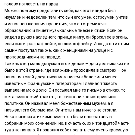
голову поглазеть на парад.
Можно поэтому представить себе, как этот вандал был
изумлен и недоволен тем, что сын его умен, остроумен, учтив
и исполнен желания нравиться; что он стремится к
образованию и пишет музыкальные пьесы и стихи. Если он
видел в руках наследного принца книгу, он бросал ее в огонь,
если сын играл на флейте, он ломал флейту. Иногда он и с ним
самим поступал так же, как с женщинами на улице и с
проповедниками на параде.
Так как отец мало допускал его к делам — да и дел никаких не
было в этой стране, где вся жизнь проходила в смотрах — он
наполнял свой досуг писанием писем к более или менее
известным французским литераторам. Главная тяжесть
выпала на мою долю. Он посылал мне то письмо в стихах, то
метафизический трактат, то сочинение по истории, или
политике. Он называл меня божественным мужем, а я
называл его Соломоном. Эпитеты нам ничего не стоили.
Некоторые из этих комплиментов были напечатаны в
собрании моих сочинений, но, к счастью, их и тридцатой части
туда не попало. Я позволил себе послать ему очень красивую