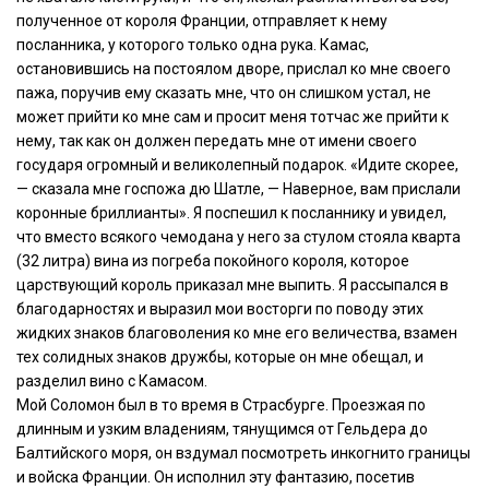
полученное от короля Франции, отправляет к нему
посланника, у которого только одна рука. Камас,
остановившись на постоялом дворе, прислал ко мне своего
пажа, поручив ему сказать мне, что он слишком устал, не
может прийти ко мне сам и просит меня тотчас же прийти к
нему, так как он должен передать мне от имени своего
государя огромный и великолепный подарок. «Идите скорее,
— сказала мне госпожа дю Шатле, — Наверное, вам прислали
коронные бриллианты». Я поспешил к посланнику и увидел,
что вместо всякого чемодана у него за стулом стояла кварта
(32 литра) вина из погреба покойного короля, которое
царствующий король приказал мне выпить. Я рассыпался в
благодарностях и выразил мои восторги по поводу этих
жидких знаков благоволения ко мне его величества, взамен
тех солидных знаков дружбы, которые он мне обещал, и
разделил вино с Камасом.
Мой Соломон был в то время в Страсбурге. Проезжая по
длинным и узким владениям, тянущимся от Гельдера до
Балтийского моря, он вздумал посмотреть инкогнито границы
и войска Франции. Он исполнил эту фантазию, посетив