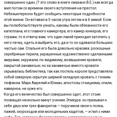
совершенно один, (? это слово в книге смазано В.Е.) как всегда
жил потом со времени своего вступления на престол.
Небезынтересно будет сообщить некоторые подробности
этой жизни. Он вставал в 5 часов утра летом и в 6 зимой. Если
вы полюбопытствуете узнать, каковы были обязанности его
капеллана, его главного камергера, его камер-юнкеров, его
стражи, то я отвечу вам, что один лакей приходил затопить у
него печку, одеть и выбрить его; да и то он одевался большею
частью сам. Спальня его была довольно красива: роскошные
серебряные перила, украшенные художественно сделанными
амурами, окружали, по-видимому, возвышение кровати,
закрытой занавесью; но за занавесью вместо кровати
скрывалась библиотека, так как постель короля представляла
собой скверную скрытую ширмой складную кровать с тонким
тюфяком. Марк Аврелий и Юлиан, апостолы стоицизма, спали,
наверное, не хуже его.
Когда его величество был совершенно одет, этот стоик
посвящал несколько минут учению Эпикура: он призывал к
себе двух или трех фаворитов — поручиков своего полка,
пажей, скороходов или молоденьких кадетов, — и пил с ними