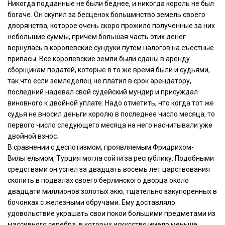
Никогда подданные не были беднее, и никогда король не был
богаче. Он скупил за бесценок большинство земель своего
дворянства, которое очень скоро прожило полученные за них
небольшие суммы, причем большая часть этих денег
вернулась в королевские сундуки путем налогов на съестные
припасы. Все королевские земли были сданы в аренду
сборщикам податей, которые в то же время были и судьями,
так что если земледелец не платил в срок арендатору,
последний надевал свой судейский мундир и присуждал
виновного к двойной уплате. Надо отметить, что когда тот же
судья не вносил деньги королю в последнее число месяца, то
первого число следующего месяца на него насчитывали уже
двойной взнос.
В сравнении с деспотизмом, проявляемым Фридрихом-
Вильгельмом, Турция могла сойти за республику. Подобными
средствами он успел за двадцать восемь лет царствования
скопить в подвалах своего берлинского дворца около
двадцати миллионов золотых экю, тщательно закупоренных в
бочонках с железными обручами. Ему доставляло
удовольствие украшать свои покои большими предметами из
массивного серебра, в которых искусство имело меньше