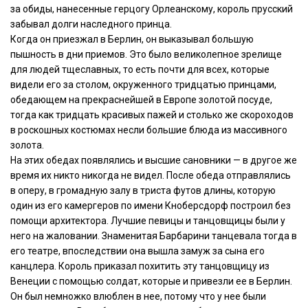
за обиды, нанесенные герцогу Орлеанскому, король прусский
забывал долги наследного принца.
Когда он приезжал в Берлин, он выказывал большую
пышность в дни приемов. Это было великолепное зрелище
для людей тщеславных, то есть почти для всех, которые
видели его за столом, окруженного тридцатью принцами,
обедающем на прекраснейшей в Европе золотой посуде,
тогда как тридцать красивых пажей и столько же скороходов
в роскошных костюмах несли большие блюда из массивного
золота.
На этих обедах появлялись и высшие сановники — в другое же
время их никто никогда не видел. После обеда отправлялись
в оперу, в громадную залу в триста футов длины, которую
один из его камергеров по имени Кноберсдорф построил без
помощи архитектора. Лучшие певицы и танцовщицы были у
него на жаловании. Знаменитая Барбарини танцевала тогда в
его театре, впоследствии она вышла замуж за сына его
канцлера. Король приказал похитить эту танцовщицу из
Венеции с помощью солдат, которые и привезли ее в Берлин.
Он был немножко влюблен в нее, потому что у нее были