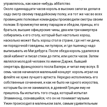
управлялось, как какое-нибудь аббатство.
Около одиннадцати часов король в высоких сапогах делал в
саду смотр своему гвардейскому полку, и в тот же час во всех
провинциях полковые командиры производили смотры своим
полкам. В промежутке межу парадом и обедом, принцы, его
браться, высшие офицерские чины, два или три камергера
собирались к его столу, который был настолько хорош,
насколько может быть хорош стол в стране, где нет ни дичи,
ни порядочной говядины, ни пулярок, и где пшеницу надо
выписывать из Магдебурга. После обеда король удалялся в
свой кабинет и писал стихи до пяти, или шести часов. Затем
являлся молодой человек по имени Дарже, бывший
секретарь французского посла Валери, и читал ему вслух. В
семь часов начинался маленький концерт: король играл на
флейте не хуже лучшего артиста. Нередко исполнялись его
собственные сочинения, и как не было ни одного искусства,
которым бы он не занимался, в древней Греции ему не
пришлось бы испытать того стыда, который испытал
Эпаминонд, сознавшийся, что он не понимает музыки.
Ужин происходил в маленьком зале, самым удивительным