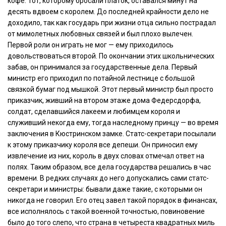
кофе. Тот, которому бросали платок, оставался минут на
десять вдвоем с королем. До последней крайности дело не
доходило, так как государь при жизни отца сильно пострадал
от мимолетных любовных связей и был плохо вылечен.
Первой роли он играть не мог — ему приходилось
довольствоваться второй. По окончании этих школьнических
забав, он принимался за государственные дела. Первый
министр его приходил по потайной лестнице с большой
связкой бумаг под мышкой. Этот первый министр был просто
приказчик, живший на втором этаже дома Федерсдорфа,
солдат, сделавшийся лакеем и любимцем короля и
служивший некогда ему, тогда наследному принцу — во время
заключения в Кюстринском замке. Статс-секретари посылали
к этому приказчику короля все депеши. Он приносил ему
извлечение из них, король в двух словах отмечал ответ на
полях. Таким образом, все дела государства решались в час
времени. В редких случаях до него допускались сами статс-
секретари и министры: бывали даже такие, с которыми он
никогда не говорил. Его отец завел такой порядок в финансах,
все исполнялось с такой военной точностью, повиновение
было до того слепо, что страна в четыреста квадратных миль