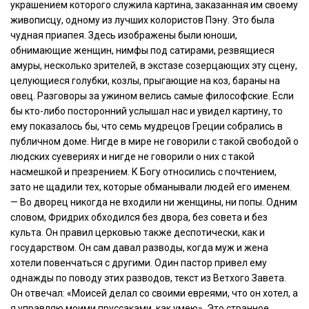
украшением которого служила картина, заказанная им своему
живописцу, одному из лучших колористов Пэну. Это была
чудная приапея. Здесь изображены были юноши,
обнимающие женщин, нимфы под сатирами, резвящиеся
амуры, несколько зрителей, в экстазе созерцающих эту сцену,
целующиеся голубки, козлы, прыгающие на коз, бараны на
овец. Разговоры за ужином велись самые философские. Если
бы кто-либо посторонний услышал нас и увидел картину, то
ему показалось бы, что семь мудрецов Греции собрались в
публичном доме. Нигде в мире не говорили с такой свободой о
людских суевериях и нигде не говорили о них с такой
насмешкой и презрением. К Богу относились с почтением,
зато не щадили тех, которые обманывали людей его именем.
— Во дворец никогда не входили ни женщины, ни попы. Одним
словом, Фридрих обходился без двора, без совета и без
культа. Он правил церковью также деспотически, как и
государством. Он сам давал разводы, когда муж и жена
хотели повенчаться с другими. Один пастор привел ему
однажды по поводу этих разводов, текст из Ветхого Завета.
Он отвечал: «Моисей делал со своими евреями, что он хотел, а
я управляю моими пруссаками, как умею». Это странное