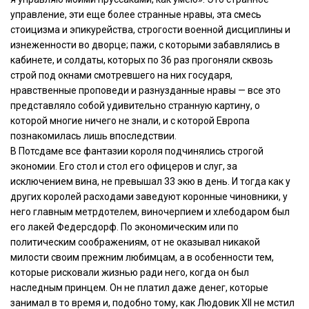
управление, эти еще более странные нравы, эта смесь
стоицизма и эпикурейства, строгости военной дисциплины и
изнеженности во дворце; пажи, с которыми забавлялись в
кабинете, и солдаты, которых по 36 раз прогоняли сквозь
строй под окнами смотревшего на них государя,
нравственные проповеди и разнузданные нравы — все это
представляло собой удивительно странную картину, о
которой многие ничего не знали, и с которой Европа
познакомилась лишь впоследствии.
В Потсдаме все фантазии короля подчинялись строгой
экономии. Его стол и стол его офицеров и слуг, за
исключением вина, не превышал 33 экю в день. И тогда как у
других королей расходами заведуют коронные чиновники, у
него главным метрдотелем, виночерпием и хлебодаром был
его лакей Федерсдорф. По экономическим или по
политическим соображениям, от не оказывал никакой
милости своим прежним любимцам, а в особенности тем,
которые рисковали жизнью ради него, когда он был
наследным принцем. Он не платил даже денег, которые
занимал в то время и, подобно тому, как Людовик XII не мстил