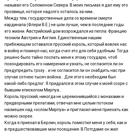
называл его Соломоном Севера. В моих письмах я дал ему это
прозвище, которое надолго осталось за ним…
Между тем, государственные дела со времени смерти
кардинала (Флери В.Е.) не шли лучше, чем в последние годы
его жизни. Австрийский дом возрождался из пепла: Францию
теснили Австрия и Англия. Единственным нашим
прибежищем оставался прусский король, который вовлек нас
в войну и покинул нас, когда счел это для себя удобным. Тогда
решено было тайно послать меня к этому государю, чтоб
позондировать его намерения и узнать, не согласится ли он
предупредить грозу… и не согласится ли он снабдить нас при
случае сотнею тысяч войска… Для этого необходим был
какой-либо предлог. Я придрался в этом случае к моей ссоре с
бывшим епископом Мирпуа…
Король прусский, никогда не церемонившийся с монахами и
придворными прелатами, отвечал мне целым потоком
насмешек над «ослом Мирпуа» и пригласил меня приехать как
можно скорее.
Когда я приехал в Берлин, король поместил меня у себя, как и
в предшествовавшие мои посещения. В Потсдаме он жил