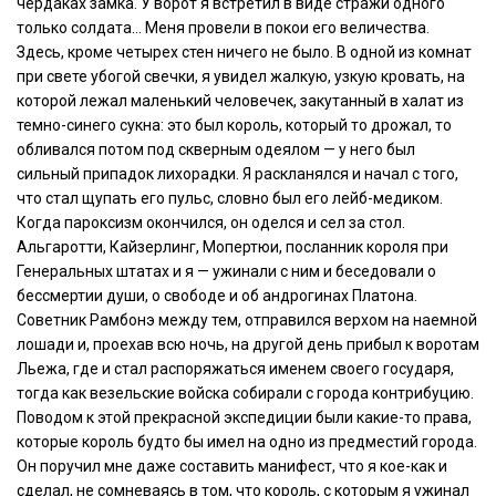
чердаках замка. У ворот я встретил в виде стражи одного
только солдата… Меня провели в покои его величества.
Здесь, кроме четырех стен ничего не было. В одной из комнат
при свете убогой свечки, я увидел жалкую, узкую кровать, на
которой лежал маленький человечек, закутанный в халат из
темно-синего сукна: это был король, который то дрожал, то
обливался потом под скверным одеялом — у него был
сильный припадок лихорадки. Я раскланялся и начал с того,
что стал щупать его пульс, словно был его лейб-медиком.
Когда пароксизм окончился, он оделся и сел за стол.
Альгаротти, Кайзерлинг, Мопертюи, посланник короля при
Генеральных штатах и я — ужинали с ним и беседовали о
бессмертии души, о свободе и об андрогинах Платона.
Советник Рамбонэ между тем, отправился верхом на наемной
лошади и, проехав всю ночь, на другой день прибыл к воротам
Льежа, где и стал распоряжаться именем своего государя,
тогда как везельские войска собирали с города контрибуцию.
Поводом к этой прекрасной экспедиции были какие-то права,
которые король будто бы имел на одно из предместий города.
Он поручил мне даже составить манифест, что я кое-как и
сделал, не сомневаясь в том, что король, с которым я ужинал