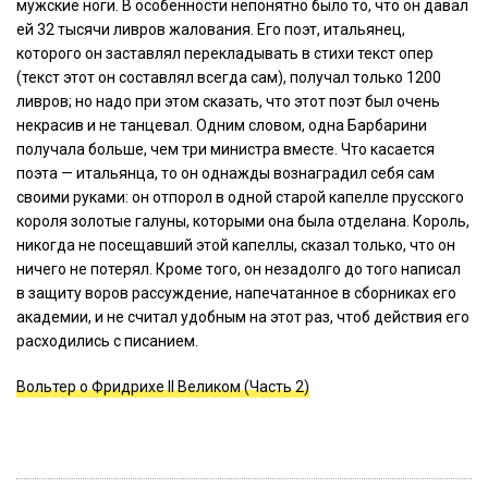
мужские ноги. В особенности непонятно было то, что он давал
ей 32 тысячи ливров жалования. Его поэт, итальянец,
которого он заставлял перекладывать в стихи текст опер
(текст этот он составлял всегда сам), получал только 1200
ливров; но надо при этом сказать, что этот поэт был очень
некрасив и не танцевал. Одним словом, одна Барбарини
получала больше, чем три министра вместе. Что касается
поэта — итальянца, то он однажды вознаградил себя сам
своими руками: он отпорол в одной старой капелле прусского
короля золотые галуны, которыми она была отделана. Король,
никогда не посещавший этой капеллы, сказал только, что он
ничего не потерял. Кроме того, он незадолго до того написал
в защиту воров рассуждение, напечатанное в сборниках его
академии, и не считал удобным на этот раз, чтоб действия его
расходились с писанием.
Вольтер о Фридрихе II Великом (Часть 2)