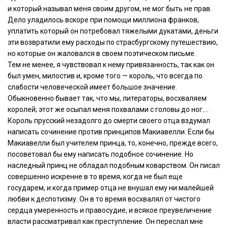
и который называл меня своим другом, не мог быть не прав.
Дело уладилось вскоре при помощи миллиона франков,
уплатить который он потребовал тяжелыми дукатами, деньги
эти возвратили ему расходы по страсбургскому путешествию,
но которые он жаловался в своем поэтическом письме.
Тем не менее, я чувствовал к нему привязанность, так как он
был умен, милостив и, кроме того — король, что всегда по
слабости человеческой имеет большое значение.
Обыкновенно бывает так, что мы, литераторы, восхваляем
королей; этот же осыпал меня похвалами с головы до ног….
Король прусский незадолго до смерти своего отца вздумал
написать сочинение против принципов Макиавелли. Если бы
Макиавелли был учителем принца, то, конечно, прежде всего,
посоветовал бы ему написать подобное сочинение. Но
наследный принц не обладал подобным коварством. Он писал
совершенно искренне в то время, когда не был еще
государем, и когда пример отца не внушал ему ни малейшей
любви к деспотизму. Он в то время восхвалял от чистого
сердца умеренность и правосудие, и всякое преувеличение
власти рассматривал как преступление. Он переслал мне