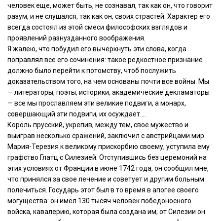
человек еще, может быть, не сознавал, так как он, что говорит
разум, и не слушался, так как он, своих страстей. Характер его
всегда состоял из этой смеси философских взглядов и
проявлений разнузданного воображения.
Я жалею, что побудил его вычеркнуть эти слова, когда
поправлял все его сочинения: такое редкостное признание
должно было перейти к потомству, чтоб послужить
доказательством того, на чем основаны почти все войны. Мы
— литераторы, поэты, историки, академические декламаторы
— все мы прославляем эти великие подвиги, а монарх,
совершающий эти подвиги, их осуждает….
Король прусский, укрепив, между тем, свое мужество и
выиграв несколько сражений, заключил с австрийцами мир.
Мария-Терезия к великому прискорбию своему, уступила ему
графство Глатц с Силезией. Отступившись без церемоний на
этих условиях от Франции в июне 1742 года, он сообщил мне,
что принялся за свое лечение и советует и другим больным
полечиться. Государь этот был в то время в апогее своего
могущества: он имел 130 тысяч человек победоносного
войска, кавалерию, которая была создана им; от Силезии он