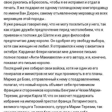
свою рукопись в Брюссель, чтобы я ее исправил и отдал в
печать. Я же подарил ее одному голландскому книгопродавцу
по имени Ван Дюрен, самому отъявленному мерзавцу из всех
мерзавцев этой породы…
Я уже раньше говорил ему, что не могу поселиться у него, так
как отдаю дружбе предпочтение перед честолюбием, что я
привязан к госпоже дю Шатле и из двух философов
предпочитаю даму королю. Он одобрял эту свободу выбора,
хотя сам женщин не любил. Я отправился к нему с визитом в
октябре. Кардинал Флери написал мне длинное письмо
полное похвал «Анти-Макиавелли» и его автору, и я, конечно,
показал это письмо королю.
Последний уже собирал свои войска, хотя ни один из его
генералов и министров не мог еще проникнуть в его планы.
Маркиз де Бово, отправленный к нему с поздравлениями,
полагал, что новый король объявит себя противником
Франции и сторонников королевы Венгрии и Чехии Марии-
Терезии, дочери Карла VI; что он захочет поддержать
избрание на имперский престол Франца Лотарингского,
великого герцога Тосканского, супруга Марии-Терезии, так