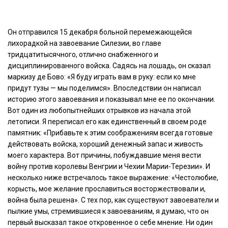
Он отправился 15 декабря больной перемежающейся
лихорадкой на завоевание Силезии, во главе
тридцатитысячного, отлично снабженного и
дисциплинированного войска. Садясь на лошадь, он сказал
маркизу де Бово: «Я буду играть вам в руку: если ко мне
придут тузы — мы поделимся». Впоследствии он написал
историю этого завоевания и показывал мне ее по окончании.
Вот один из любопытнейших отрывков из начала этой
летописи. Я переписал его как единственный в своем роде
памятник: «Прибавьте к этим соображениям всегда готовые
действовать войска, хороший денежный запас и живость
моего характера. Вот причины, побуждавшие меня вести
войну против королевы Венгрии и Чехии Марии-Терезии». И
несколько ниже встречалось такое выражение: «Честолюбие,
корысть, мое желание прославиться восторжествовали и,
война была решена». С тех пор, как существуют завоеватели и
пылкие умы, стремившиеся к завоеваниям, я думаю, что он
первый высказал такое откровенное о себе мнение. Ни один