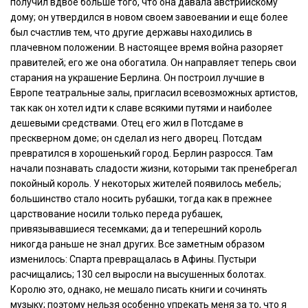
получил вдвое больше того, что она давала австрийскому
дому; он утвердился в новом своем завоевании и еще более
был счастлив тем, что другие державы находились в
плачевном положении. В настоящее время война разоряет
правителей; его же она обогатила. Он направляет теперь свои
старания на украшение Берлина. Он построил лучшие в
Европе театральные залы, пригласил всевозможных артистов,
так как он хотел идти к славе всякими путями и наиболее
дешевыми средствами. Отец его жил в Потсдаме в
прескверном доме; он сделал из него дворец. Потсдам
превратился в хорошенький город. Берлин разросся. Там
начали познавать сладости жизни, которыми так пренебрегал
покойный король. У некоторых жителей появилось мебель;
большинство стало носить рубашки, тогда как в прежнее
царствование носили только переда рубашек,
привязывавшиеся тесемками; да и теперешний король
никогда раньше не знал других. Все заметным образом
изменилось: Спарта превращалась в Афины. Пустыри
расчищались; 130 сел выросли на высушенных болотах.
Королю это, однако, не мешало писать книги и сочинять
музыку; поэтому нельзя особенно упрекать меня за то, что я