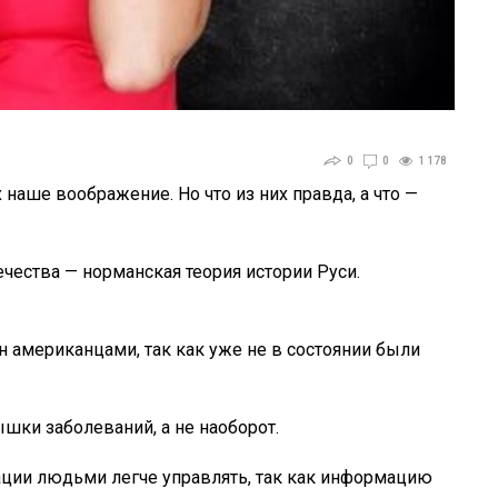
0
0
1 178
аше воображение. Но что из них правда, а что —
чества — норманская теория истории Руси.
н американцами, так как уже не в состоянии были
шки заболеваний, а не наоборот.
ции людьми легче управлять, так как информацию