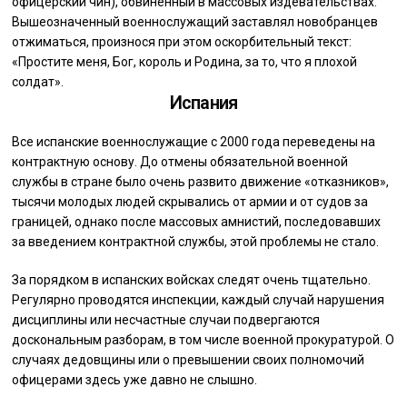
офицерский чин), обвиненный в массовых издевательствах.
Вышеозначенный военнослужащий заставлял новобранцев
отжиматься, произнося при этом оскорбительный текст:
«Простите меня, Бог, король и Родина, за то, что я плохой
солдат».
Испания
Все испанские военнослужащие с 2000 года переведены на
контрактную основу. До отмены обязательной военной
службы в стране было очень развито движение «отказников»,
тысячи молодых людей скрывались от армии и от судов за
границей, однако после массовых амнистий, последовавших
за введением контрактной службы, этой проблемы не стало.
За порядком в испанских войсках следят очень тщательно.
Регулярно проводятся инспекции, каждый случай нарушения
дисциплины или несчастные случаи подвергаются
доскональным разборам, в том числе военной прокуратурой. О
случаях дедовщины или о превышении своих полномочий
офицерами здесь уже давно не слышно.