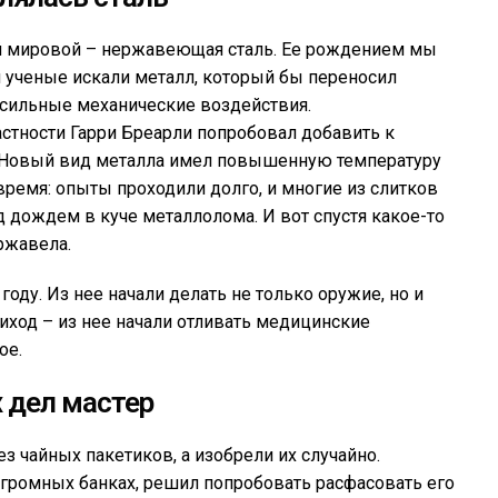
й мировой – нержавеющая сталь. Ее рождением мы
я ученые искали металл, который бы переносил
 сильные механические воздействия.
астности Гарри Бреарли попробовал добавить к
а. Новый вид металла имел повышенную температуру
время: опыты проходили долго, и многие из слитков
д дождем в куче металлолома. И вот спустя какое-то
ржавела.
оду. Из нее начали делать не только оружие, но и
биход – из нее начали отливать медицинские
ое.
 дел мастер
з чайных пакетиков, а изобрели их случайно.
огромных банках, решил попробовать расфасовать его