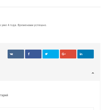
р уже 4 года. Временами успешно.
нтарий