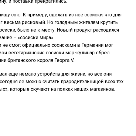
ну, и поставки прекратились.
щу сою. К примеру, сделать из нее сосиски, что для
аг весьма рисковый. Но голодным жителям крутить
сосиски, было не к месту. Новый продукт расходился
ание – «сосиски мира».
р не смог: официально сосисками в Германии мог
свои вегетарианские сосиски мэр-кулинар обрел
ии британского короля Георга V.
мал еще немало устройств для жизни, но все они
И сегодня ее можно считать прародительницей всех тех
х», которые скучают на полках наших магазинов.