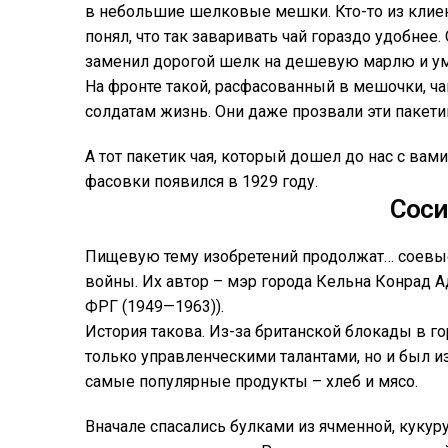
в небольшие шелковые мешки. Кто-то из клиен
понял, что так заваривать чай гораздо удобнее
заменил дорогой шелк на дешевую марлю и ум
На фронте такой, расфасованный в мешочки, ча
солдатам жизнь. Они даже прозвали эти пакет
А тот пакетик чая, который дошел до нас с ва
фасовки появился в 1929 году.
Соси
Пищевую тему изобретений продолжат… соевые
войны. Их автор – мэр города Кельна Конрад
ФРГ (1949—1963)).
История такова. Из-за британской блокады в г
только управленческими талантами, но и был и
самые популярные продукты – хлеб и мясо.
Вначале спасались булками из ячменной, кукур