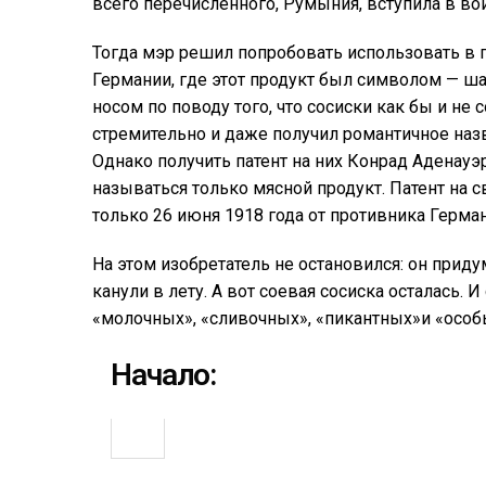
всего перечисленного, Румыния, вступила в вой
Тогда мэр решил попробовать использовать в пи
Германии, где этот продукт был символом — ш
носом по поводу того, что сосиски как бы и не 
стремительно и даже получил романтичное назв
Однако получить патент на них Конрад Аденауэ
называться только мясной продукт. Патент на 
только 26 июня 1918 года от противника Герман
На этом изобретатель не остановился: он приду
канули в лету. А вот соевая сосиска осталась. 
«молочных», «сливочных», «пикантных»и «особы
Начало: