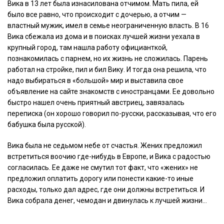
Вика в 13 лет была изнасилована отчимом. Мать пила, ей
было все равно, что происходит с дочерью, а отчим —
властный мужик, имел в семье неограниченную власть. В 16
Вика сбежала из дома и в поисках лучшей жизни уехала в
крупный город, там нашла работу официанткой,
познакомилась с парнем, но их жизнь не сложилась. Парень
работал на стройке, пил и бил Вику. И тогда она решила, что
надо выбираться в «большой» мир и выставила свое
объявление на сайте знакомств с иностранцами. Ее довольно
быстро нашел очень приятный австриец, завязалась
переписка (он хорошо говорил по-русски, рассказывая, что его
бабушка была русской).
Вика была не седьмом небе от счастья. Жених предложил
встретиться воочию где-нибудь в Европе, и Вика с радостью
согласилась. Ее даже не смутил тот факт, что «жених» не
предложил оплатить дорогу или понести какие-то иные
расходы, только дал адрес, где они должны встретиться. И
Вика собрала денег, чемодан и двинулась к лучшей жизни…