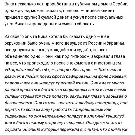
Вика несколько лет проработала в публичном доме в Сербии,
однажды ей, можно сказать, повезло — пьяный клиент
пришел с крупной суммой денег и уснул после сексуальных
утех. Вика выкрала деньги и смогла сбежать.
Из своего опыта Вика хотела бы сказать одно — в ее
окружении было очень много девушек из России и Украины,
все девушки разные, у каждой своя судьба, но всех
объединяло одно — они, как под гипнозом, закрывали глаза
на все, что происходило после знакомства с иностранцем.
«Откройте любой сайт, — говорит Виктория. — Там тысячи
девочек в любых позах сфотографированы на фоне дешевых
ковров и все они жаждут красивой жизни. Они видят много
разной красоты и богатств в социальных сетях и сами всеми
силами стремятся туда попасть, закрывая глаза и забывая о
безопасности. Они готовы поехать к любому иностранцу, они
верят, что если их зовут работать танцовщицами или
сиделками, то они непременно попадут в элитный танцклуб
или к богатенькому старичку в сиделки. Они даже не хотят
слушать об опыте который пережила я, считая, что с ними уж