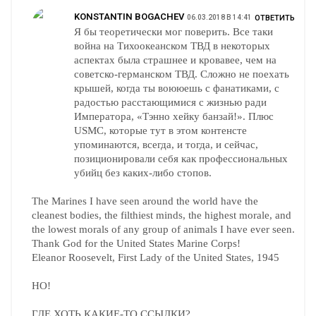
KONSTANTIN BOGACHEV
06.03.2018 В 14:41
ОТВЕТИТЬ
Я бы теоретически мог поверить. Все таки
война на Тихоокеанском ТВД в некоторых
аспектах была страшнее и кровавее, чем на
советско-германском ТВД. Сложно не поехать
крышей, когда ты воююешь с фанатиками, с
радостью расстающимися с жизнью ради
Императора, «Тэнно хейку банзай!». Плюс
USMC, которые тут в этом контенсте
упоминаются, всегда, и тогда, и сейчас,
позиционировали себя как профессиональных
убийц без каких-либо стопов.
The Marines I have seen around the world have the
cleanest bodies, the filthiest minds, the highest morale, and
the lowest morals of any group of animals I have ever seen.
Thank God for the United States Marine Corps!
Eleanor Roosevelt, First Lady of the United States, 1945
НО!
ГДЕ ХОТЬ КАКИЕ-ТО ССЫЛКИ?