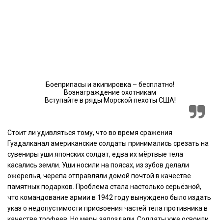
Боеприпасы и экипировка – бесплатно!
Вознаграждение охотникам
Вступайте в ряды Морской пехоты США!
Стоит ли удивляться тому, что во время сражения
Гуадалканал американские солдаты принимались срезать на
сувениры уши японских солдат, едва их мёртвые тела
касались земли. Уши носили на поясах, из зубов делали
ожерелья, черепа отправляли домой почтой в качестве
памятных подарков. Проблема стала настолько серьёзной,
что командование армии в 1942 году вынуждено было издать
указ о недопустимости присвоения частей тела противника в
качестве трофеев. Но меры запоздали. Солдаты уже освоили