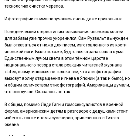
технологию очистки черепов.
И фотографии с ними получались очень даже прикольные.
Поведенческий стереотип использования японских костей
для забавы уже прочно укоренился. Сам Рузвельт вынужден
был отказаться от ножа для писем, изготовленного из кости
японской ноги. Было похоже, будто вся страна сошла с ума.
Единственным лучом света в этом тёмном царстве
национального позора стала реакция читателей журнала
«Life», возмутившихся не только тем, что эти фотографии
вызовут волну отвращения и гнева в Японии (а так и было), но
и общим количеством этих фотографий. Американцы думали,
что они лучше. Оказалось не так.
В общем, помимо Леди Гаги и гомосексуалистов в военной
форме, американским детям в разговоре с дедушками стоит
избегать также и темы сувениров, привезённых с Тихого
океана.