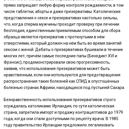
прямо запрещает любую форму контроля рождаемости, в том
числе таблетки, аборты и даже презервативы. Католические
представления о сексе и презервативах настолько сильны,
что, когда сперма мужчины проходит проверку при лечении
бесплодия, единственным приемлемым способом для сбора
образца является презерватив с проткнутыми в нём
отверстиями, который должен на нём быть во время занятий
сексом с женой. Дебаты о презервативах бушевали в течение
многих лет, причём самые последние папы (Бенедикт XVI и
Фрэнсис), продемонстрировали свою прогрессивность,
заявив, что использование презервативов может быть
нравственным, если они используются для предотвращения
распространения таких болезней как СПИД в опустошённых
болезнью странах Африки, находящихся под пустыней Сахара.
Безнравственность использования презервативов строго
осуждалась католиками. Ирландия, по сути католическая
страна, запретила импорт и продажу контрацептивов до 1979
года, когда они стали доступными по рецепту врача. В 1985
году правительство Ирландии предложило легализовать