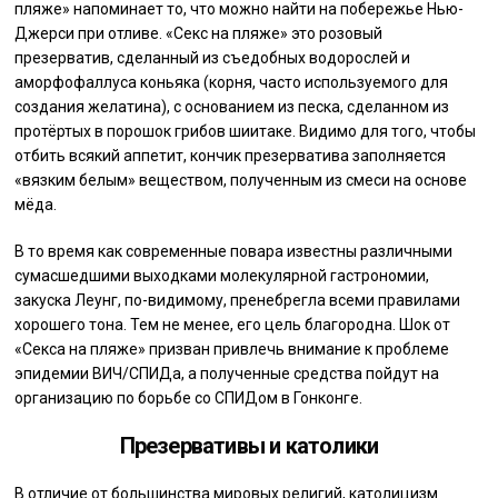
пляже» напоминает то, что можно найти на побережье Нью-
Джерси при отливе. «Секс на пляже» это розовый
презерватив, сделанный из съедобных водорослей и
аморфофаллуса коньяка (корня, часто используемого для
создания желатина), с основанием из песка, сделанном из
протёртых в порошок грибов шиитаке. Видимо для того, чтобы
отбить всякий аппетит, кончик презерватива заполняется
«вязким белым» веществом, полученным из смеси на основе
мёда.
В то время как современные повара известны различными
сумасшедшими выходками молекулярной гастрономии,
закуска Леунг, по-видимому, пренебрегла всеми правилами
хорошего тона. Тем не менее, его цель благородна. Шок от
«Секса на пляже» призван привлечь внимание к проблеме
эпидемии ВИЧ/СПИДа, а полученные средства пойдут на
организацию по борьбе со СПИДом в Гонконге.
Презервативы и католики
В отличие от большинства мировых религий, католицизм