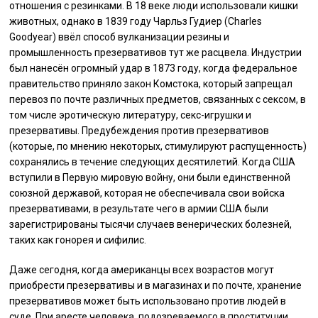
отношения с резинками. В 18 веке люди использовали кишки
животных, однако в 1839 году Чарльз Гудиер (Charles
Goodyear) ввёл способ вулканизации резины и
промышленность презервативов тут же расцвела. Индустрии
был нанесён огромный удар в 1873 году, когда федеральное
правительство приняло закон Комстока, который запрещал
перевоз по почте различных предметов, связанных с сексом, в
том числе эротическую литературу, секс-игрушки и
презервативы. Предубеждения против презервативов
(которые, по мнению некоторых, стимулируют распущенность)
сохранялись в течение следующих десятилетий. Когда США
вступили в Первую мировую войну, они были единственной
союзной державой, которая не обеспечивала свои войска
презервативами, в результате чего в армии США были
зарегистрированы тысячи случаев венерических болезней,
таких как гонорея и сифилис.
Даже сегодня, когда американцы всех возрастов могут
приобрести презервативы и в магазинах и по почте, хранение
презервативов может быть использовано против людей в
суде. При аресте человека, подозреваемого в проституции,