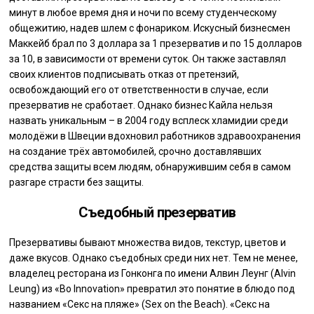
минут в любое время дня и ночи по всему студенческому
общежитию, надев шлем с фонариком. Искусный бизнесмен
Маккейб брал по 3 доллара за 1 презерватив и по 15 долларов
за 10, в зависимости от времени суток. Он также заставлял
своих клиентов подписывать отказ от претензий,
освобождающий его от ответственности в случае, если
презерватив не сработает. Однако бизнес Кайла нельзя
назвать уникальным – в 2004 году всплеск хламидии среди
молодёжи в Швеции вдохновил работников здравоохранения
на создание трёх автомобилей, срочно доставлявших
средства защиты всем людям, обнаружившим себя в самом
разгаре страсти без защиты.
Съедобный презерватив
Презервативы бывают множества видов, текстур, цветов и
даже вкусов. Однако съедобных среди них нет. Тем не менее,
владелец ресторана из Гонконга по имени Алвин Леунг (Alvin
Leung) из «Bo Innovation» превратил это понятие в блюдо под
названием «Секс на пляже» (Sex on the Beach). «Секс на