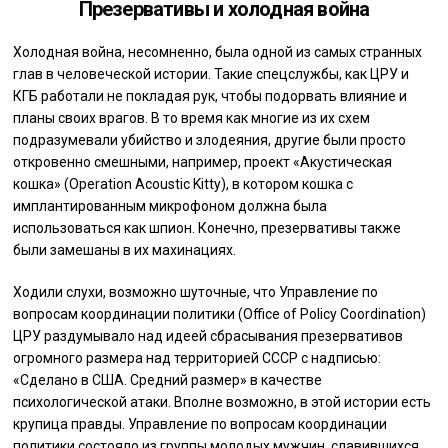
Презервативы и холодная война
Холодная война, несомненно, была одной из самых странных
глав в человеческой истории. Такие спецслужбы, как ЦРУ и
КГБ работали не покладая рук, чтобы подорвать влияние и
планы своих врагов. В то время как многие из их схем
подразумевали убийство и злодеяния, другие были просто
откровенно смешными, например, проект «Акустическая
кошка» (Operation Acoustic Kitty), в котором кошка с
имплантированным микрофоном должна была
использоваться как шпион. Конечно, презервативы также
были замешаны в их махинациях.
Ходили слухи, возможно шуточные, что Управление по
вопросам координации политики (Office of Policy Coordination)
ЦРУ раздумывало над идеей сбрасывания презервативов
огромного размера над территорией СССР с надписью:
«Сделано в США. Средний размер» в качестве
психологической атаки. Вполне возможно, в этой истории есть
крупица правды. Управление по вопросам координации
политики состояло из группы молодых мужчин, славившихся