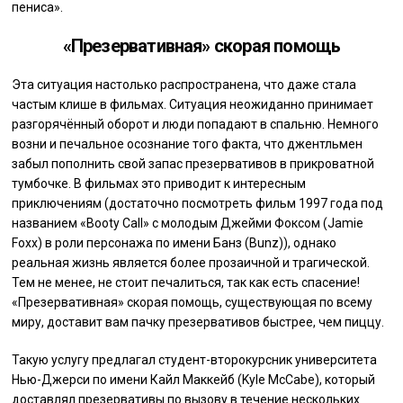
пениса».
«Презервативная» скорая помощь
Эта ситуация настолько распространена, что даже стала
частым клише в фильмах. Ситуация неожиданно принимает
разгорячённый оборот и люди попадают в спальню. Немного
возни и печальное осознание того факта, что джентльмен
забыл пополнить свой запас презервативов в прикроватной
тумбочке. В фильмах это приводит к интересным
приключениям (достаточно посмотреть фильм 1997 года под
названием «Booty Call» с молодым Джейми Фоксом (Jamie
Foxx) в роли персонажа по имени Банз (Bunz)), однако
реальная жизнь является более прозаичной и трагической.
Тем не менее, не стоит печалиться, так как есть спасение!
«Презервативная» скорая помощь, существующая по всему
миру, доставит вам пачку презервативов быстрее, чем пиццу.
Такую услугу предлагал студент-второкурсник университета
Нью-Джерси по имени Кайл Маккейб (Kyle McCabe), который
доставлял презервативы по вызову в течение нескольких