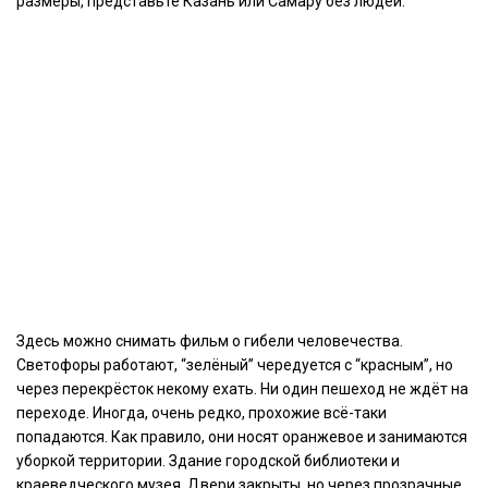
размеры, представьте Казань или Самару без людей.
Здесь можно снимать фильм о гибели человечества.
Светофоры работают, “зелёный” чередуется с “красным”, но
через перекрёсток некому ехать. Ни один пешеход не ждёт на
переходе. Иногда, очень редко, прохожие всё-таки
попадаются. Как правило, они носят оранжевое и занимаются
уборкой территории. Здание городской библиотеки и
краеведческого музея. Двери закрыты, но через прозрачные